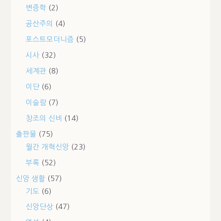
변증학
(2)
공산주의
(4)
포스트모더니즘
(5)
시사
(32)
세계관
(8)
이단
(6)
이슬람
(7)
창조의 신비
(14)
출판물
(75)
월간 개혁신앙
(23)
부록
(52)
신앙 생활
(57)
기도
(6)
신앙단상
(47)