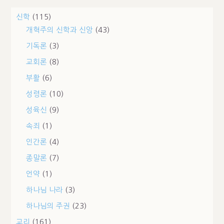
신학
(115)
개혁주의 신학과 신앙
(43)
기독론
(3)
교회론
(8)
부활
(6)
성령론
(10)
성육신
(9)
속죄
(1)
인간론
(4)
종말론
(7)
언약
(1)
하나님 나라
(3)
하나님의 주권
(23)
교리
(161)