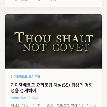
하이델베르크 요리문답
하이델베르크 요리문답 해설(55) 탐심의 경향
성을 경계해야
September 27, 2023
제 44 주일(문 113) 요절 : 그러므로 땅에 있는 지체를