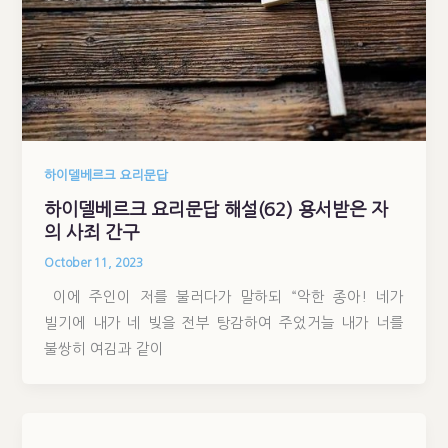
하이델베르크 요리문답
하이델베르크 요리문답 해설(62) 용서받은 자
의 사죄 간구
October 11, 2023
이에 주인이 저를 불러다가 말하되 “악한 종아! 네가
빌기에 내가 네 빚을 전부 탕감하여 주었거늘 내가 너를
불쌍히 여김과 같이