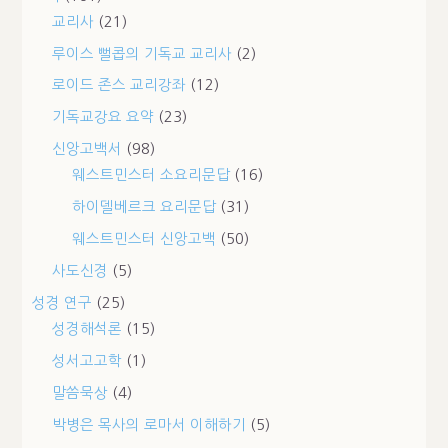
교리사
(21)
루이스 뻘콥의 기독교 교리사
(2)
로이드 존스 교리강좌
(12)
기독교강요 요약
(23)
신앙고백서
(98)
웨스트민스터 소요리문답
(16)
하이델베르크 요리문답
(31)
웨스트민스터 신앙고백
(50)
사도신경
(5)
성경 연구
(25)
성경해석론
(15)
성서고고학
(1)
말씀묵상
(4)
박병은 목사의 로마서 이해하기
(5)