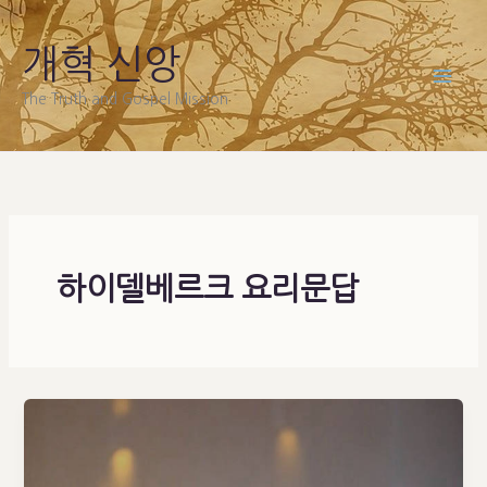
Skip
to
개혁 신앙
content
The Truth and Gospel Mission
하이델베르크 요리문답