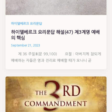
하이델베르크 요리문답
하이델베르크 요리문답 해설(47) 제3계명 예배
의 핵심
September 21, 2023
제 36 주일Ⅱ(문 99,100) 요절 : 아버지께 참되게
예배하는 자들은 영과 진리로 예배할 때가 오나니 곧