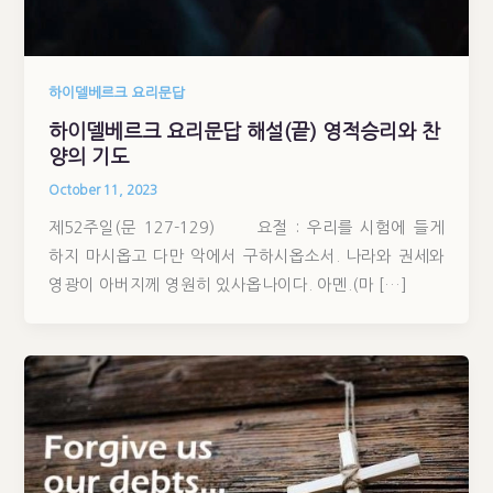
하이델베르크 요리문답
하이델베르크 요리문답 해설(끝) 영적승리와 찬
양의 기도
October 11, 2023
제52주일(문 127-129) 요절 : 우리를 시험에 들게
하지 마시옵고 다만 악에서 구하시옵소서. 나라와 권세와
영광이 아버지께 영원히 있사옵나이다. 아멘.(마 […]