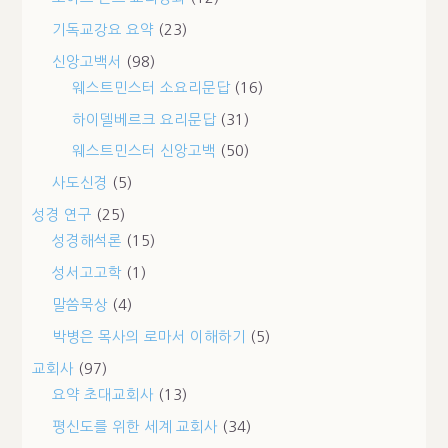
기독교강요 요약
(23)
신앙고백서
(98)
웨스트민스터 소요리문답
(16)
하이델베르크 요리문답
(31)
웨스트민스터 신앙고백
(50)
사도신경
(5)
성경 연구
(25)
성경해석론
(15)
성서고고학
(1)
말씀묵상
(4)
박병은 목사의 로마서 이해하기
(5)
교회사
(97)
요약 초대교회사
(13)
평신도를 위한 세계 교회사
(34)