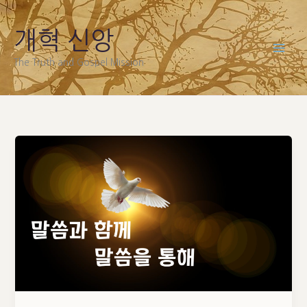
Skip
to
개혁 신앙
content
The Truth and Gospel Mission