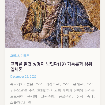
,
교리사
기독론
교리를 알면 성경이 보인다(19) 기독론과 삼위
일체론
December 29, 2025
종교개혁자들은 ‘오직 성경으로’, ‘오직 은혜로’, ‘오직
믿음으로’를 주창(主唱)하며 교회 개혁과 신학의 쇄신을
도모하여 중세의 교권주의, 공로주의, 성상 숭배,
스콜라주의 및