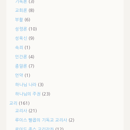
기독론
(3)
교회론
(8)
부활
(6)
성령론
(10)
성육신
(9)
속죄
(1)
인간론
(4)
종말론
(7)
언약
(1)
하나님 나라
(3)
하나님의 주권
(23)
교리
(161)
교리사
(21)
루이스 뻘콥의 기독교 교리사
(2)
로이드 존스 교리강좌
(12)