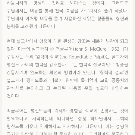
하늘나라와 영생의 진리를 보여주는 것이다. 그러므로
주님께서는 비유를 통해 천국 복음을 가르치시길 즐겨 하셨다.
주님께서 이처럼 비유를 즐겨 사용하신 까닭은 청중들의 형편과
능력을 고려했기 때문이다.
현대 설교학에서 청중에 대한 관심과 강조는 새롭게 부각이 되고
있다. 미국의 설교학자 존 맥클루어(John S. McClure, 1952- )가
주장하는 소위 ‘원탁의 설교’(the Roundtable Pulpit)는 설교자와
평신도 사이의 협력을 강조한다. 그는 협력적 설교야말로 청중을
감동시키며 인도하는 최선의 방법이라 믿는다. ‘협력적 설교’란
설교자가 평신도들과 더불어 원탁에 둘러앉아 교회 공동체의
관심사를 논의하고 그 논의된 내용을 주일 설교에 반영하는
것이다.
맥클루어는 평신도들의 지혜와 경험을 설교에 반영하는 것이
필요하다고 지적하는데 왜냐하면 성령 하나님께서 교회의
평신도들 가운데 임재하시고 역사하시기 때문이다. 이는 정당한
근거요 마땅히 고려해야 할 중요한 요소다. 그러함에도 불구하고