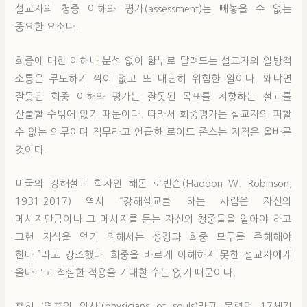
설교자의 청중 이해와 평가(assessment)는 빼놓을 수 없는
중요한 요소다.
회중에 대한 이해나 분석 없이 함부로 달려드는 설교자의 일방적
소통은 무모하기 짝이 없고 또 대단히 위험한 일이다. 왜냐면
잘못된 회중 이해와 평가는 잘못된 목표를 지향하는 설교를
산출할 수밖에 없기 때문이다. 따라서 회중평가는 설교자의 피할
수 없는 의무이며 직무라고 언급한 로이드 존스는 지적은 올바른
것이다.
미국의 강해설교 학자인 해돈 로빈슨(Haddon W. Robinson,
1931-2017) 역시 “강해설교를 하는 사람은 자신의
메시지만큼이나 그 메시지를 듣는 자신의 청중들을 알아야 하고
그런 지식을 얻기 위해서는 성경과 회중 모두를 주해해야
한다.”라고 강조했다. 회중을 바르게 이해하지 못한 설교자에게
올바르고 적실한 적용을 기대할 수는 없기 때문이다.
흔히 ‘영혼의 의사’(physicians of souls)라고 불렸던 17세기