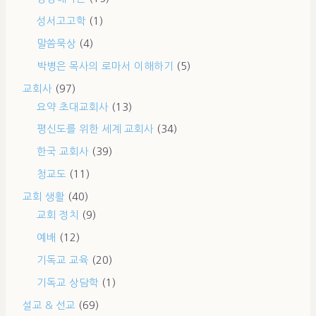
성서고고학
(1)
말씀묵상
(4)
박병은 목사의 로마서 이해하기
(5)
교회사
(97)
요약 초대교회사
(13)
평신도를 위한 세계 교회사
(34)
한국 교회사
(39)
청교도
(11)
교회 생활
(40)
교회 정치
(9)
예배
(12)
기독교 교육
(20)
기독교 상담학
(1)
설교 & 선교
(69)