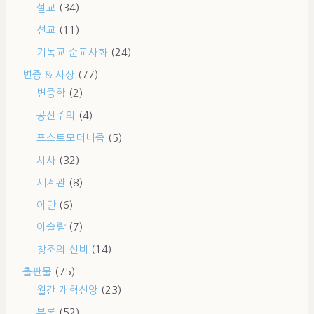
설교
(34)
선교
(11)
기독교 순교사화
(24)
변증 & 사상
(77)
변증학
(2)
공산주의
(4)
포스트모더니즘
(5)
시사
(32)
세계관
(8)
이단
(6)
이슬람
(7)
창조의 신비
(14)
출판물
(75)
월간 개혁신앙
(23)
부록
(52)