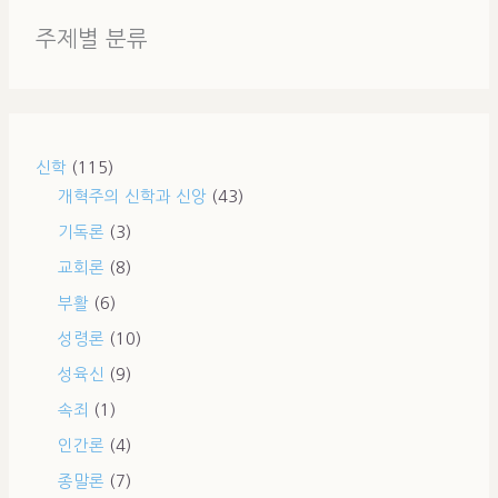
주제별 분류
신학
(115)
개혁주의 신학과 신앙
(43)
기독론
(3)
교회론
(8)
부활
(6)
성령론
(10)
성육신
(9)
속죄
(1)
인간론
(4)
종말론
(7)