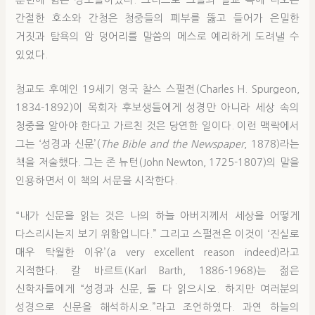
훈련에 힘쓴 성도들이었다. 그러므로 그들의 설교 속에 나오는
간절한 호소와 간청은 청중들의 폐부를 뚫고 들어가 은밀한
거짓과 탐욕의 암 덩어리를 말씀의 메스로 예리하게 도려낼 수
있었다.
청교도 후예인 19세기 영국 찰스 스펄전(Charles H. Spurgeon,
1834-1892)이 목회자 후보생들에게 성경만 아니라 세상 속의
청중을 알아야 한다고 가르친 것은 당연한 일이다. 이런 맥락에서
그는 ‘성경과 신문’(
The Bible and the Newspaper
, 1878)라는
책을 저술했다. 그는 존 뉴턴(John Newton, 1725-1807)의 말을
인용하면서 이 책의 서문을 시작한다.
“내가 신문을 읽는 것은 나의 하늘 아버지께서 세상을 어떻게
다스리시는지 보기 위함입니다.” 그리고 스펄전은 이것이 ‘진실로
매우 탁월한 이유’(a very excellent reason indeed)라고
지적한다. 칼 바르트(Karl Barth, 1886-1968)는 젊은
신학자들에게 “성경과 신문, 둘 다 읽으시오. 하지만 여러분의
성경으로 신문을 해석하시오.”라고 조언하였다. 과연 하늘의