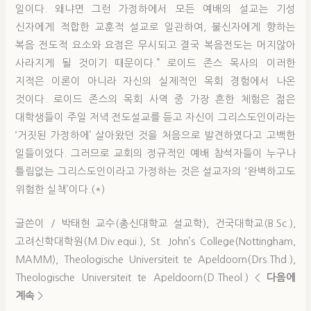
일이다. 왜냐면 그런 가정하에서 모든 예배의 설교는 기성
신자에게 적합한 교훈적 설교로 일관하여, 불신자에게 향하는
복음 전도적 요소와 요점은 무시되고 결국 복음전도는 머지않아
사라지게 될 것이기 때문이다.” 로이드 존스 목사의 이러한
지적은 이론이 아니라 자신의 실제적인 목회 경험에서 나온
것이다. 로이드 존스의 목회 사역 중 가장 흔한 체험은 젊은
대학생들이 주일 저녁 전도설교를 듣고 자신이 그리스도인이라는
‘거짓된 가정하에’ 살아왔던 것을 처음으로 발견하였다고 고백한
일들이었다. 그러므로 교회의 정규적인 예배 참석자들이 누구나
틀림없는 그리스도인이라고 가정하는 것은 설교자의 ‘완벽하고도
위험한 실책’이다.(*)
글쓴이 / 박태현 교수(총신대학교 설교학), 건국대학교(B.Sc.),
고려신학대학원(M.Div.equi.), St. John’s College(Nottingham,
MAMM), Theologische Universiteit te Apeldoorn(Drs.Thd.),
Theologische Universiteit te Apeldoorn(D.Theol.) <
다음에
계속
>