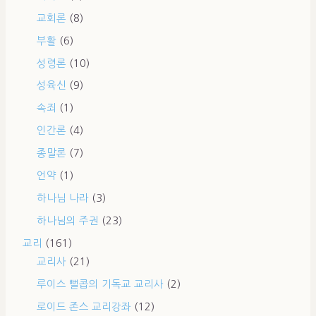
교회론
(8)
부활
(6)
성령론
(10)
성육신
(9)
속죄
(1)
인간론
(4)
종말론
(7)
언약
(1)
하나님 나라
(3)
하나님의 주권
(23)
교리
(161)
교리사
(21)
루이스 뻘콥의 기독교 교리사
(2)
로이드 존스 교리강좌
(12)