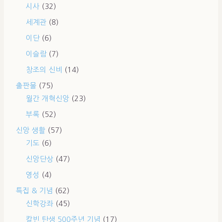
시사
(32)
세계관
(8)
이단
(6)
이슬람
(7)
창조의 신비
(14)
출판물
(75)
월간 개혁신앙
(23)
부록
(52)
신앙 생활
(57)
기도
(6)
신앙단상
(47)
영성
(4)
특집 & 기념
(62)
신학강좌
(45)
칼빈 탄생 500주년 기념
(17)