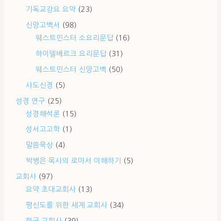
기독교강요 요약
(23)
신앙고백서
(98)
웨스트민스터 소요리문답
(16)
하이델베르크 요리문답
(31)
웨스트민스터 신앙고백
(50)
사도신경
(5)
성경 연구
(25)
성경해석론
(15)
성서고고학
(1)
말씀묵상
(4)
박병은 목사의 로마서 이해하기
(5)
교회사
(97)
요약 초대교회사
(13)
평신도를 위한 세계 교회사
(34)