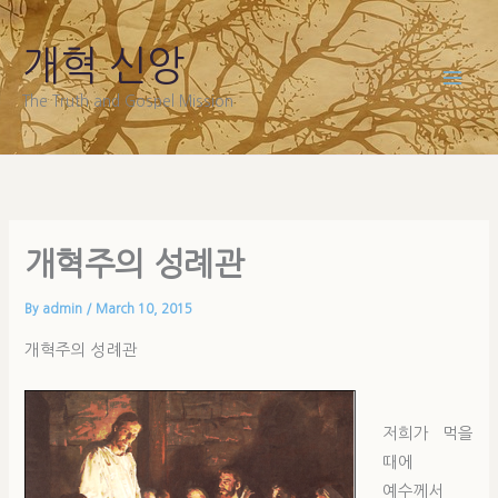
Skip
to
개혁 신앙
content
The Truth and Gospel Mission
개혁주의 성례관
By
admin
/
March 10, 2015
개혁주의 성례관
저희가 먹을
때에
예수께서