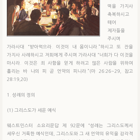
떡을 가지사
축복하시고
떼어
제자들을
주시며
가라사대 “받아먹으라. 이것이 내 몸이니라.”하시고 또 잔을
가지사 사례하시고 저희에게 주시며 가라사대 “너희가 다 이것을
마시라. 이것은 죄 사함을 얻게 하려고 많은 사람을 위하여
흘리는 바 나의 피 곧 언약의 피니라.”(마 26:26~29, 참고
28:19,20)
1. 성례의 정의
(1) 그리스도가 세운 예식
웨스트민스터 소요리문답 제 92문에 “성례는 그리스도께서
세우신 거룩한 예식인데, 그리스도와 그 새 언약의 유익을 감각적