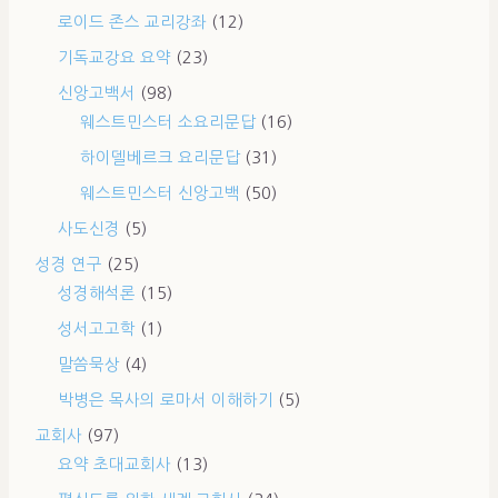
로이드 존스 교리강좌
(12)
기독교강요 요약
(23)
신앙고백서
(98)
웨스트민스터 소요리문답
(16)
하이델베르크 요리문답
(31)
웨스트민스터 신앙고백
(50)
사도신경
(5)
성경 연구
(25)
성경해석론
(15)
성서고고학
(1)
말씀묵상
(4)
박병은 목사의 로마서 이해하기
(5)
교회사
(97)
요약 초대교회사
(13)