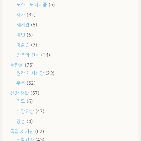
포스트모더니즘
(5)
시사
(32)
세계관
(8)
이단
(6)
이슬람
(7)
창조의 신비
(14)
출판물
(75)
월간 개혁신앙
(23)
부록
(52)
신앙 생활
(57)
기도
(6)
신앙단상
(47)
영성
(4)
특집 & 기념
(62)
신학강좌
(45)