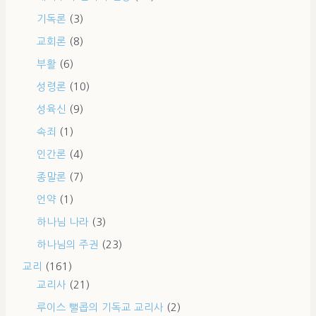
기독론
(3)
교회론
(8)
부활
(6)
성령론
(10)
성육신
(9)
속죄
(1)
인간론
(4)
종말론
(7)
언약
(1)
하나님 나라
(3)
하나님의 주권
(23)
교리
(161)
교리사
(21)
루이스 뻘콥의 기독교 교리사
(2)