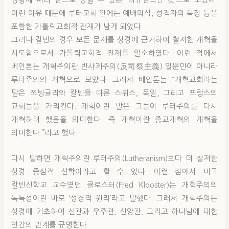
상황에 따라 임으로 정할 수 있는 ‘비규범적인 것’으로 보았다.
이런 이유 때문에 루터교회 안에는 예배의식, 성직자의 복장 등을
포함한 가톨릭교회적 잔재가 남게 되었다.
그러나 칼빈의 경우 모든 문제를 성경에 근거하여 철저한 개혁을
시도함으로서 가톨릭교회적 잔재를 일소하였다. 이런 점에서
베인톤는 개혁주의란 반사제주의(反司祭主義) 일뿐만이 아니라
루터주의의 개혁으로 보았다. 그래서 베인톤는 “개혁교회라는
말은 쯔빙글리와 칼빈을 따른 스위스, 독일, 그리고 프랑스의
교회들을 가리킨다. 개혁이란 말은 그들이 루터주의를 다시
개혁하려 했음을 의미한다. 즉 개혁이란 종교개혁의 개혁을
의미한다.”라고 했다.
다시 말하면 개혁주의란 루터주의(Lutheranism)보다 더 철저한
성경 중심적 신학이라고 할 수 있다. 이런 점에서 미국
칼빈신학교 교수였던 클로스터(Fred Klooster)는 개혁주의의
독특성이란 바로 ‘성경적 원리’라고 말했다. 그래서 개혁주의는
성경에 기초하여 신관과 우주관, 신앙관, 그리고 하나님에 대한
인간의 관계를 규명한다.