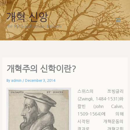
Skip
to
개혁 신앙
content
The Truth and Gospel Mission
개혁주의 신학이란?
By
admin
/
December 3, 2014
스위스의 쯔빙글리
(Zwingli, 1484-1531)와
칼빈 (John Calvin,
1509–1564)에 의해
시작된 개혁운동의
결과로 개혁교회