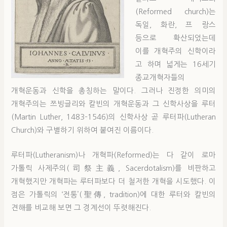
(Reformed church)는
독일, 화란, 프 랑스
등으로 확산되었는데
이를 개혁주의 신학이라
고 하며 넓게는 16세기
종교개혁자들의
개혁운동과 신학을 총칭하는 말이다. 그러나 진정한 의미의
개혁주의는 쯔빙글리와 칼빈의 개혁운동과 그 신학사상을 루터
(Martin Luther, 1483–1546)의 신학사상 곧 루터파(Lutheran
Church)와 구별하기 위하여 붙여진 이름이다.
루터파(Lutheranism)나 개혁파(Reformed)는 다 같이 로마
가톨릭 사제주의(司祭主義, Sacerdotalism)를 비판하고
개혁했지만 개혁파는 루터파보다 더 철저한 개혁을 시도했다. 이
점은 가톨릭의 ‘전통’(聖傳, tradition)에 대한 루터와 칼빈의
견해를 비교해 보면 그 경계선이 뚜렷해진다.