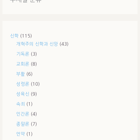
신학
(115)
개혁주의 신학과 신앙
(43)
기독론
(3)
교회론
(8)
부활
(6)
성령론
(10)
성육신
(9)
속죄
(1)
인간론
(4)
종말론
(7)
언약
(1)