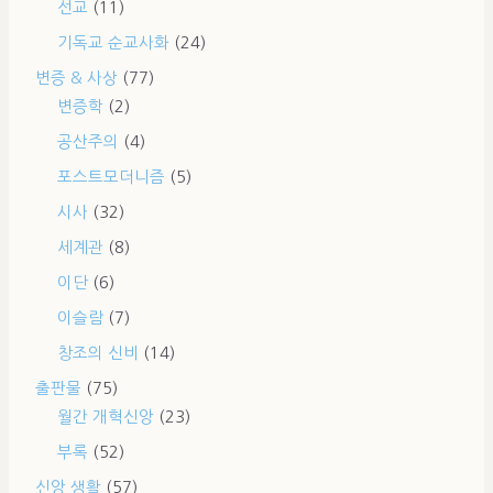
선교
(11)
기독교 순교사화
(24)
변증 & 사상
(77)
변증학
(2)
공산주의
(4)
포스트모더니즘
(5)
시사
(32)
세계관
(8)
이단
(6)
이슬람
(7)
창조의 신비
(14)
출판물
(75)
월간 개혁신앙
(23)
부록
(52)
신앙 생활
(57)