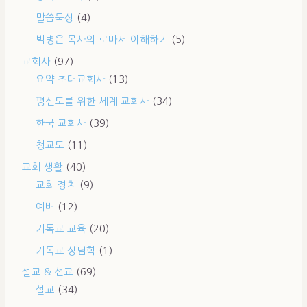
말씀묵상
(4)
박병은 목사의 로마서 이해하기
(5)
교회사
(97)
요약 초대교회사
(13)
평신도를 위한 세계 교회사
(34)
한국 교회사
(39)
청교도
(11)
교회 생활
(40)
교회 정치
(9)
예배
(12)
기독교 교육
(20)
기독교 상담학
(1)
설교 & 선교
(69)
설교
(34)