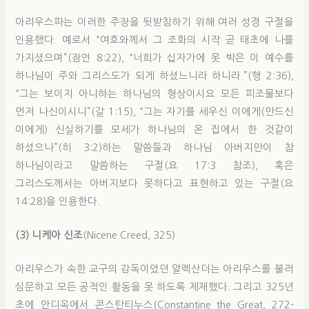
아리우스파는 이러한 주장을 뒷받침하기 위해 여러 성경 구절을
인용했다. 예로서 “여호와께서 그 조화의 시작 곧 태초에 나를
가지셨으며”(잠언 8:22), “너희가 십자가에 못 박은 이 예수를
하나님이 주와 그리스도가 되게 하셨느니라 하니라.”(행 2:36),
“그는 보이지 아니하는 하나님의 형상이시요 모든 피조물보다
먼저 나신이시니”(갈 1:15), “그는 자기를 세우신 이에게(만드신
이에게) 신실하기를 모세가 하나님의 온 집에서 한 것같이
하셨으나”(히 3:2)하는 말씀들과 하나님 아버지만이 참
하나님이라고 말씀하는 구절(요 17:3 참조), 혹은
그리스도께서는 아버지보다 못하다고 표현하고 있는 구절(요
14:28)을 인용한다.
(3) 니케아 신조
(Nicene Creed, 325)
아리우스가 속한 교구의 감독이었던 알렉산더는 아리우스를 불러
심문하고 모든 공적인 활동을 못 하도록 제재했다. 그리고 325년
초에 안디옥에서 콘스탄티누스(Constantine the Great, 272-