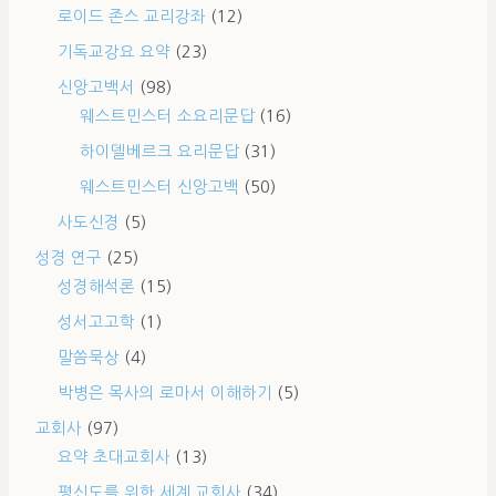
로이드 존스 교리강좌
(12)
기독교강요 요약
(23)
신앙고백서
(98)
웨스트민스터 소요리문답
(16)
하이델베르크 요리문답
(31)
웨스트민스터 신앙고백
(50)
사도신경
(5)
성경 연구
(25)
성경해석론
(15)
성서고고학
(1)
말씀묵상
(4)
박병은 목사의 로마서 이해하기
(5)
교회사
(97)
요약 초대교회사
(13)
평신도를 위한 세계 교회사
(34)