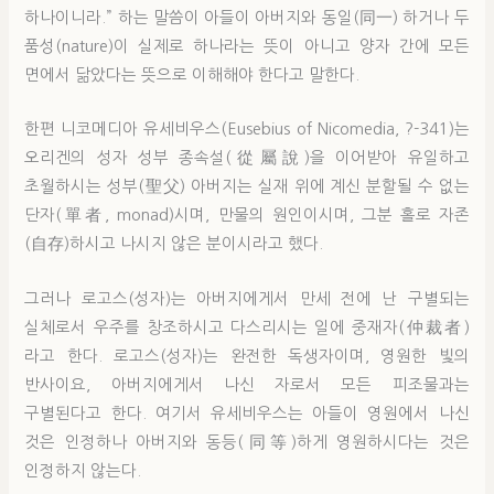
하나이니라.” 하는 말씀이 아들이 아버지와 동일(同一) 하거나 두
품성(nature)이 실제로 하나라는 뜻이 아니고 양자 간에 모든
면에서 닮았다는 뜻으로 이해해야 한다고 말한다.
한편 니코메디아 유세비우스(Eusebius of Nicomedia, ?-341)는
오리겐의 성자 성부 종속설(從屬說)을 이어받아 유일하고
초월하시는 성부(聖父) 아버지는 실재 위에 계신 분할될 수 없는
단자(單者, monad)시며, 만물의 원인이시며, 그분 홀로 자존
(自存)하시고 나시지 않은 분이시라고 했다.
그러나 로고스(성자)는 아버지에게서 만세 전에 난 구별되는
실체로서 우주를 창조하시고 다스리시는 일에 중재자(仲裁者)
라고 한다. 로고스(성자)는 완전한 독생자이며, 영원한 빛의
반사이요, 아버지에게서 나신 자로서 모든 피조물과는
구별된다고 한다. 여기서 유세비우스는 아들이 영원에서 나신
것은 인정하나 아버지와 동등(同等)하게 영원하시다는 것은
인정하지 않는다.