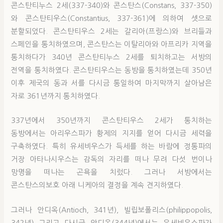
콘스탄티누스 2세(337-340)와 콘스탄스(Constans, 337-350)
와 콘스탄티우스(Constantius, 337-361)에 의하여 셋으로
분할되었다. 콘스탄티우스 2세는 갈리아(프랑스)와 브리들과
스페인을 통치하였으며, 콘스탄스는 이탈리아와 아프리카 지역을
통치하다가 340년 콘스탄티누스 2세를 퇴치하고는 서방의
전역을 통치하였다. 콘스탄티우스는 동방을 통치하였는데 350년
이후 제국의 동과 서를 다시금 통일하여 마지막까지 살아남은
자로 361년까지 통치하였다.
337년에서 350년까지 콘스탄티우스 2세가 통치하는
동방에서는 아리우스파가 황제의 지지를 얻어 다시금 세력을
구축하였다. 특히 유세비우스가 득세를 하는 바람에 정통파의
거장 아타나시우스는 감독의 자리를 떠나 무려 다섯 번이나
망명을 떠나는 곤욕을 치렀다. 그러나 서방에서는
콘스탄스의보호 아래 니케아의 결정을 계속 견지하였다.
그러나 안디옥(Antioch, 341년), 빌립보폴리스(philippopolis,
342년) 그리고 다시금 안디옥(344년)에서는 유세비우스파가