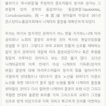
물러가고 ‘유사본질’을 주장하던 중도파들이 점차로 성자는 그
본질에 있어 성부와 동일하다는 ‘동일본질’(ὁμοούσιος,
Consubstantiality, 同一本質)을 받아들여 마침내 381년
콘스탄티노플공의회에서 니케아의 결정을 재확인하게 되었다.
우리는 여기서 정치적인 권력자가 어느 편을 지지하느냐에 따라
공의회나 노회의 결정이 좌우된 것이 역사의 현실이었음을
관찰할 수 있다. 그렇다고 하여 교회의 전통적 신조를 채택하는
일이 정치 권력자의 개입에 따라 결정되었다거나 혹은 후원을
힘입어 이루어진 것이라고 보는 것은 옳지 않다. 325년
니케아공의회 이후 반세기 이상 니케아의 기독론(성자의
본질) 결정에 대해 아리우스파들이 정치적 힘을 빌어서까지
극렬하게 반대했으나 대다수가 중도 노선을 취하다가 이중도
노선을 취한 대다수가 결국 많은 논쟁을 통해 니케아의 결정을
받아들인 것이다. 다시 말하면 니케아의 결정이 오랜 시간 그리고
격렬한 반대와 충분한 토의를 거쳐 그리스도의 교회가 그것을
신조로 받게 되었으므로 더욱 귀하고 확고하게 진리를 대변하는