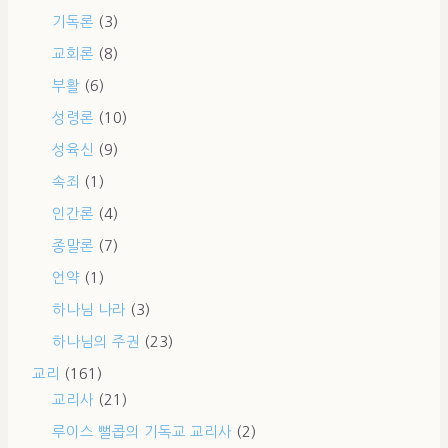
기독론
(3)
교회론
(8)
부활
(6)
성령론
(10)
성육신
(9)
속죄
(1)
인간론
(4)
종말론
(7)
언약
(1)
하나님 나라
(3)
하나님의 주권
(23)
교리
(161)
교리사
(21)
루이스 뻘콥의 기독교 교리사
(2)