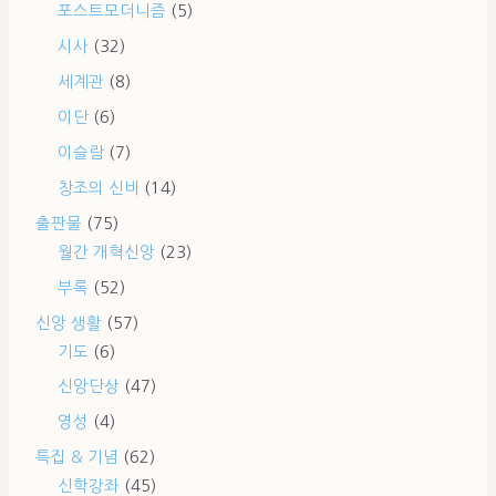
포스트모더니즘
(5)
시사
(32)
세계관
(8)
이단
(6)
이슬람
(7)
창조의 신비
(14)
출판물
(75)
월간 개혁신앙
(23)
부록
(52)
신앙 생활
(57)
기도
(6)
신앙단상
(47)
영성
(4)
특집 & 기념
(62)
신학강좌
(45)