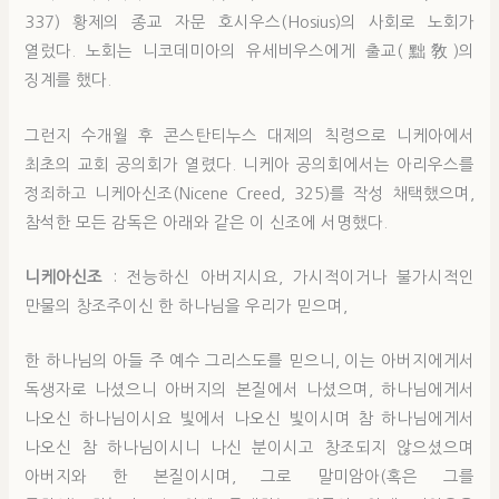
337) 황제의 종교 자문 호시우스(Hosius)의 사회로 노회가
열렀다. 노회는 니코데미아의 유세비우스에게 출교(黜敎)의
징계를 했다.
그런지 수개월 후 콘스탄티누스 대제의 칙령으로 니케아에서
최초의 교회 공의회가 열렸다. 니케아 공의회에서는 아리우스를
정죄하고 니케아신조(Nicene Creed, 325)를 작성 채택했으며,
참석한 모든 감독은 아래와 같은 이 신조에 서명했다.
니케아신조
: 전능하신 아버지시요, 가시적이거나 불가시적인
만물의 창조주이신 한 하나님을 우리가 믿으며,
한 하나님의 아들 주 예수 그리스도를 믿으니, 이는 아버지에게서
독생자로 나셨으니 아버지의 본질에서 나셨으며, 하나님에게서
나오신 하나님이시요 빛에서 나오신 빛이시며 참 하나님에게서
나오신 참 하나님이시니 나신 분이시고 창조되지 않으셨으며
아버지와 한 본질이시며, 그로 말미암아(혹은 그를