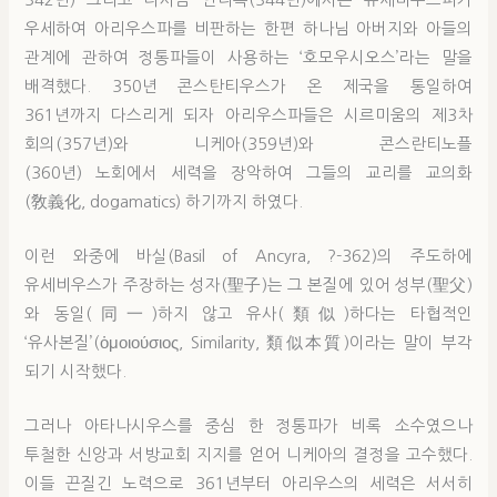
우세하여 아리우스파를 비판하는 한편 하나님 아버지와 아들의
관계에 관하여 정통파들이 사용하는 ‘호모우시오스’라는 말을
배격했다. 350년 콘스탄티우스가 온 제국을 통일하여
361년까지 다스리게 되자 아리우스파들은 시르미움의 제3차
회의(357년)와 니케아(359년)와 콘스란티노플
(360년) 노회에서 세력을 장악하여 그들의 교리를 교의화
(敎義化, dogamatics) 하기까지 하였다.
이런 와중에 바실(Basil of Ancyra, ?-362)의 주도하에
유세비우스가 주장하는 성자(聖子)는 그 본질에 있어 성부(聖父)
와 동일(同一)하지 않고 유사(類似)하다는 타협적인
‘유사본질’(ὁμοιούσιος, Similarity, 類似本質)이라는 말이 부각
되기 시작했다.
그러나 아타나시우스를 중심 한 정통파가 비록 소수였으나
투철한 신앙과 서방교회 지지를 얻어 니케아의 결정을 고수했다.
이들 끈질긴 노력으로 361년부터 아리우스의 세력은 서서히