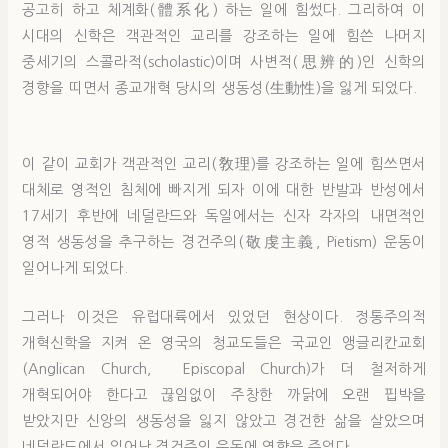
공고히 하고 체계화(體系化) 하는 일에 힘썼다. 그리하여 이
시대의 신학은 객관적인 교리를 강조하는 일에 힘쓴 나머지
중세기의 스콜라적(scholastic)이며 사변적(思辨的)인 신학의
경향을 띠면서 종교개혁 당시의 생동성(生動性)을 잃게 되었다.
이 같이 교회가 객관적인 교리(敎理)를 강조하는 일에 힘쓰면서
대체로 영적인 침체에 빠지게 되자 이에 대한 반발과 반성에서
17세기 후반에 네덜란드와 독일에서는 신자 각자의 내면적인
영적 생동성을 추구하는 경건주의(敬虔主義, Pietism) 운동이
일어나게 되었다.
그러나 이것은 유럽대륙에서 있었던 현상이다. 정통주의적
개혁신학을 지켜 온 영국의 청교도들은 국교인 앵글리칸교회
(Anglican Church, Episcopal Church)가 더 철저하게
개혁되어야 한다고 끊임없이 주창한 까닭에 오랜 핍박을
받았지만 신앙의 생동성을 잃지 않았고 경건한 삶을 살았으며
네덜란드에서 일어난 경건주의 운동에 영향을 주었다.