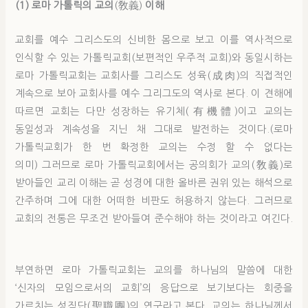
(1) 로마 가톨릭의 교의
(敎義)
이해
교회를 예수 그리스도의 신비한 몸으로 보고 이를 역사적으로
인식할 수 있는 가톨릭교회(보편적인 우주적 교회)와 동일시하는
로마 가톨릭교회는 교회사를 그리스도 성육(成肉)의 직접적인
계속으로 보아 교회사를 예수 그리그도의 역사로 본다. 이 견해에
따르면 교회는 다만 성장하는 유기체(有機體)이고 교의는
동일성과 계속성을 지닌 채 그대로 발전하는 것이다.(로마
가톨릭교회가 한 번 확정한 교의는 수정 할 수 없다는
의미) 그러므로 로마 가톨릭교회에서는 공의회가 교의(敎義)로
받아들인 교리 이해는 곧 성경에 대한 올바른 권위 있는 해석으로
간주하며 그에 대한 어떠한 비판도 허용하지 않는다. 그러므로
교회의 전통은 무조건 받아들여 준수해야 하는 것이라고 여긴다.
부연하면 로마 가톨릭교회는 교의를 하나님의 말씀에 대한
‘신자의 모임으로서의 교회’의 응답으로 보기보다는 회중을
가르치는 성직단(聖職團)의 연구라고 본다. 교의는 하나님께서