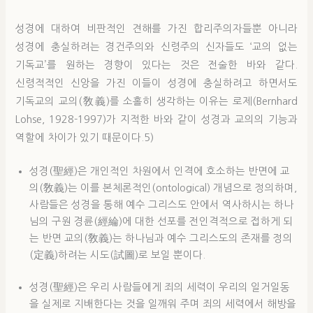
성경에 대하여 비판적인 견해를 가진 합리주의자들뿐 아니라
성경에 충실하려는 경건주의와 신령주의 신자들도 ‘교의 없는
기독교’를 원하는 경향이 있다는 것은 전술한 바와 같다.
신령적적인 신앙을 가진 이들이 성경에 충실하려고 하면서도
기독교의 교의(敎義)를 소홀히 생각하는 이유는 로제(Bernhard
Lohse, 1928-1997)가 지적한 바와 같이 성경과 교의의 기능과
역할에 차이가 있기 때문이다.5)
성경(聖經)은 개인적인 차원에서 인격에 호소하는 반면에 교
의(敎義)는 이를 본체론적인(ontological) 개념으로 정의하며,
사람들은 성경을 통해 예수 그리스도 안에서 역사하시는 하나
님의 구원 경륜(經綸)에 대한 선포를 전인격적으로 접하게 되
는 반면 교의(敎義)는 하나님과 예수 그리스도의 존재를 정의
(定義)하려는 시도(試圖)로 보일 뿐이다.
성경(聖經)은 우리 사람들에게 죄의 세력이 우리의 일거일동
을 실제로 지배한다는 것을 일깨워 주며 죄의 세력에서 해방을