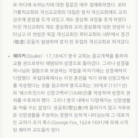
로 어디에 속하는지에 대한 질문은 매우 첨예화하였다. 로마
가톨릭교회와 개신교교회의 대립은 점차 개신교회에도 교리
강조에 중점을 두게 되었고 제도 중심화 과정을 겪게 하였다.
이런 개신교회의 제도 중심화와 교리 중심화에 대한 반성이 나
타났고 이 반성은 독일 개신교회인 루터교회의 내부에서 경건
(敬虔) 운동이 발생하여 점차 전 유럽의 개신교회로 퍼져갔다
퀘이커
(Quake) : 17,18세기 영국 교회는 종교개혁을 통하여
교황 권으로부터 해방되어 성경으로 돌아갔다. 그러나 성경을
하나님의 말씀으로 보장하는 작업을 마치기에는 성경해석이
다양했다. 유럽대륙에서는 이런 혼란을 막기 위해 신앙고백서
를 작성했다는 것을 참고하여 영국교회는 ‘39개조’(1571년)
와 ‘웨스트민스터 신앙고백서’(1648년)를 작성하여 성경의 권
위를 수호하려 했다. 그러나 영국 내에서 다양해지는 신앙생활
을 막을 수는 없었다. 성공회(聖公會)에 들어가지 않고 자유로
운 신앙생활을 주장하는 경향이 강하게 나타났는데 그 대표적
인 교파가 조지 폭스(George Fox, 1624-1691)에 의해 시작
된 퀘이커 교도들이 있다.