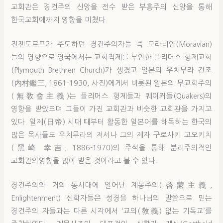
교회관은 경건주의 신앙을 전수 받은 부흥주의 신앙을 통해
한국교회에까지 영향을 미쳤다.
진젠도르프가 주도하던 경건주의자들 즉 모라비안(Moravian)
들의 영향으로 영국에서는 교회직제를 부인한 플리머스 형제교회
(Plymouth Brethren Church)가 생겼고 일본의 우치무라 간조
(内村鑑三, 1861-1930, 사진)에게서 비롯된 일본의 무교회주의
(無敎會主義)는 플리머스 형제들과 퀘이커들(Quakers)의
영향을 받았으며 그들이 가진 교회관과 비슷한 교회관을 가지고
있다. 일제(日帝) 시대 때부터 활동한 일본어를 해독하는 한국의
많은 목사들도 우치무라의 저서나 그의 제자 구로사키 고오키치
(黑崎 幸吉, 1886-1970)의 주석을 통해 분리주의적인
교회관의영향을 많이 받은 것이라고 볼 수 있다.
경건주의와 거의 동시대에 일어난 계몽주의(啓蒙主義,
Enlightenment) 신학자들은 성경을 하나님의 말씀으로 믿는
경건주의 자들과는 다른 시각에서 ‘교의(敎義) 없는 기독교’를