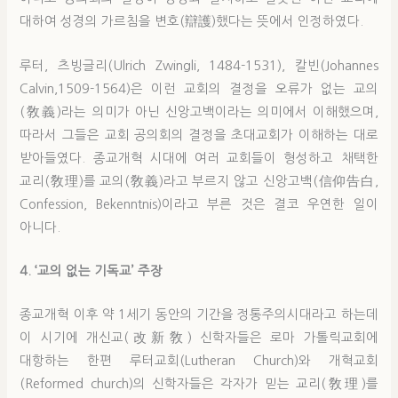
대하여 성경의 가르침을 변호(辯護)했다는 뜻에서 인정하였다.
루터, 츠빙글리(Ulrich Zwingli, 1484-1531), 칼빈(Johannes
Calvin,1509-1564)은 이런 교회의 결정을 오류가 없는 교의
(敎義)라는 의미가 아닌 신앙고백이라는 의미에서 이해했으며,
따라서 그들은 교회 공의회의 결정을 초대교회가 이해하는 대로
받아들였다. 종교개혁 시대에 여러 교회들이 형성하고 채택한
교리(敎理)를 교의(敎義)라고 부르지 않고 신앙고백(信仰告白,
Confession, Bekenntnis)이라고 부른 것은 결코 우연한 일이
아니다.
4. ‘교의 없는 기독교’ 주장
종교개혁 이후 약 1세기 동안의 기간을 정통주의시대라고 하는데
이 시기에 개신교(改新敎) 신학자들은 로마 가톨릭교회에
대항하는 한편 루터교회(Lutheran Church)와 개혁교회
(Reformed church)의 신학자들은 각자가 믿는 교리(敎理)를