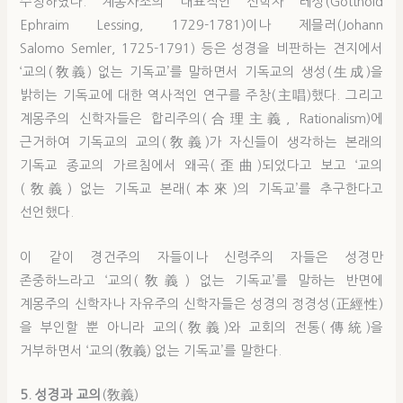
주창하였다. 계몽사조의 대표적인 신학자 레싱(Gotthold
Ephraim Lessing, 1729-1781)이나 제믈러(Johann
Salomo Semler, 1725-1791) 등은 성경을 비판하는 견지에서
‘교의(敎義) 없는 기독교’를 말하면서 기독교의 생성(生成)을
밝히는 기독교에 대한 역사적인 연구를 주창(主唱)했다. 그리고
계몽주의 신학자들은 합리주의(合理主義, Rationalism)에
근거하여 기독교의 교의(敎義)가 자신들이 생각하는 본래의
기독교 종교의 가르침에서 왜곡(歪曲)되었다고 보고 ‘교의
(敎義) 없는 기독교 본래(本來)의 기독교’를 추구한다고
선언했다.
이 같이 경건주의 자들이나 신령주의 자들은 성경만
존중하느라고 ‘교의(敎義) 없는 기독교’를 말하는 반면에
계몽주의 신학자나 자유주의 신학자들은 성경의 정경성(正經性)
을 부인할 뿐 아니라 교의(敎義)와 교회의 전통(傳統)을
거부하면서 ‘교의(敎義) 없는 기독교’를 말한다.
5. 성경과 교의
(敎義)