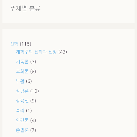
주제별 분류
신학
(115)
개혁주의 신학과 신앙
(43)
기독론
(3)
교회론
(8)
부활
(6)
성령론
(10)
성육신
(9)
속죄
(1)
인간론
(4)
종말론
(7)