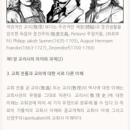
객관적인 교리(敎理) 보다는 주관적인 체험(體驗)과 경건생활을
강조한 독일의 경건주의(敬虔主義, Pietism) 주창자들, (좌로부
터) Philipp Jakob Spener(1635-1705), August Hermann
Francke(1663-1727), Zinzendorf(1700-1760)
제1
장 교리
사
의
의미
와
과
제
(2)
3. 교회 전통과 교의에 대한 서로 다른 이해
교회 전통 곧 교의(敎義) 또는 교리(敎理)의 역사에 대한 이해는
교회사관의 유형을 그대로 따른다. 교리사(敎理史)에 대한
이해는 교회관에 따라 세 기지 유령으로 분류해 볼 수 있다.3) 즉
로마 가톨릭의 교회사 이해와 종교개혁의 교회사 이해 그리고
신령주의(spiritualism)의 교회사 이해이다.