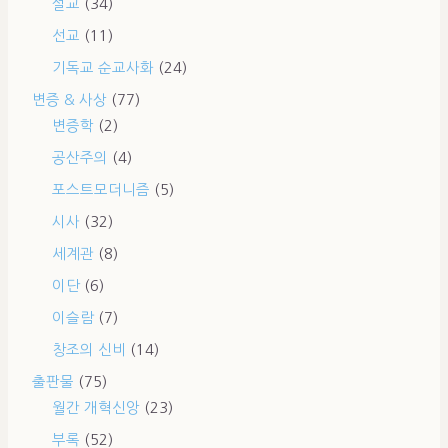
설교
(34)
선교
(11)
기독교 순교사화
(24)
변증 & 사상
(77)
변증학
(2)
공산주의
(4)
포스트모더니즘
(5)
시사
(32)
세계관
(8)
이단
(6)
이슬람
(7)
창조의 신비
(14)
출판물
(75)
월간 개혁신앙
(23)
부록
(52)