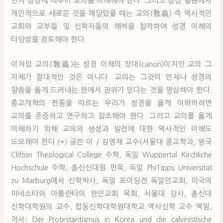
먼저 성경에 비추어 교의를 이해해야 한다. 그리고 성경 말씀에서
개인적으로 새로운 것을 깨달았을 때는 교의(敎義) 즉 역사적인
교회와 교부들 및 신학자들의 해석을 참작하여 성경 이해의
타당성을 검토해야 한다.
이처럼 교의(敎義)는 성경 이해의 잣대(canon)이지만 교의 그
자체가 절대적인 것은 아니다. 교의는 그것이 언제나 성경의
말씀을 옳게 드러내는 한에서 권위가 있다는 것을 명심해야 한다.
종교개혁의 전통을 따르는 우리가 성경을 옳게 이하하려면
교의를 존중하고 연구하고 참조해야 한다. 그리고 교의를 옳게
이해하기 위해 교의의 생성과 발전에 대한 역사적인 이해도
도모해야 한다.(*) 글쓴 이 / 김영재 교수(서울대 종교학과, 영국
Clifton Theological College 수학, 독일 Wuppertal Kirchliche
Hochschule 수학, 총신신대원 편목, 독일 Phi1ipps Universitat
zu Marburg에서 신학박사, 독일 포이딩겐 독일인교회, 미국의
미네소타와 아틀란타의 한인교회 목회, 서울대 강사, 총신대
신학대학원의 교수, 합동신학대학원대학교 역사신학 교수 역임,
저서: Der Protestantismus in Korea und die calvinistische