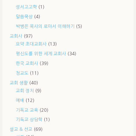
성서고고학
(1)
말씀묵상
(4)
박병은 목사의 로마서 이해하기
(5)
교회사
(97)
요약 초대교회사
(13)
평신도를 위한 세계 교회사
(34)
한국 교회사
(39)
청교도
(11)
교회 생활
(40)
교회 정치
(9)
예배
(12)
기독교 교육
(20)
기독교 상담학
(1)
설교 & 선교
(69)