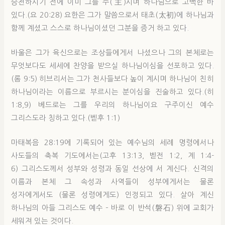
승천하시기 전에 이미 그를 주(主)시며 하나님으로 고백한 바
있다.(요 20:28) 요한은 그가 말씀으로서 태초(太初)에 하나님과
함께 계셨고 스스로 하나님이셨던 그분을 증거 하고 있다.
바울은 그가 육신으로는 조상들에게서 나셨으나 그의 본체로는
무엇보다도 세세에 찬양을 받으실 하나님이심을 선포하고 있다.
(롬 9:5) 히브리서는 그가 천사들보다 높이 계시며 하나님이 친히
하나님이라는 이름으로 부르시는 분이심을 진술하고 있다.(히
1:8,9) 베드로는 그를 우리의 하나님이요 구주이신 예수
그리스도라 칭하고 있다.(벧후 1:1)
마태복음 28:19에 기록되어 있는 예수님의 세례 명령에서나
사도들의 축복 기도에서는(고후 13:13, 벧전 1:2, 계 1:4-
6) 그리스도께서 성부와 성령과 동일 선상에 서 계신다. 신격의
이름과 본체 그 속성과 사역들이 성부에게서는 물론
성자에게서도 (물론 성령에게도) 인정되고 있다. 살아 계신
하나님의 아들 그리스도 예수 – 바로 이 반석(磐石) 위에 교회가
세워져 있는 것이다.