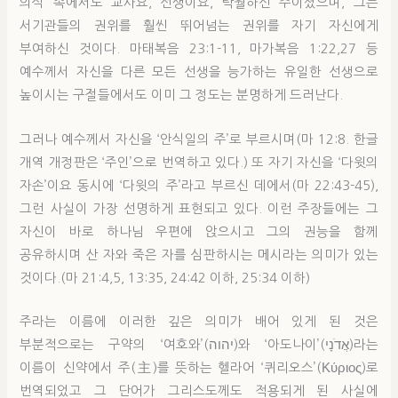
의식 속에서도 교사요, 선생이요, 탁월하신 주이셨으며, 그는
서기관들의 권위를 훨씬 뛰어넘는 권위를 자기 자신에게
부여하신 것이다. 마태복음 23:1-11, 마가복음 1:22,27 등
예수께서 자신을 다른 모든 선생을 능가하는 유일한 선생으로
높이시는 구절들에서도 이미 그 정도는 분명하게 드러난다.
그러나 예수께서 자신을 ‘안식일의 주’로 부르시며(마 12:8. 한글
개역 개정판은 ‘주인’으로 번역하고 있다.) 또 자기 자신을 ‘다윗의
자손’이요 동시에 ‘다윗의 주’라고 부르신 데에서(마 22:43-45),
그런 사실이 가장 선명하게 표현되고 있다. 이런 주장들에는 그
자신이 바로 하나님 우편에 앉으시고 그의 권능을 함께
공유하시며 산 자와 죽은 자를 심판하시는 메시라는 의미가 있는
것이다.(마 21:4,5, 13:35, 24:42 이하, 25:34 이하)
주라는 이름에 이러한 깊은 의미가 배어 있게 된 것은
부분적으로는 구약의 ‘여호와’(יהוה)와 ‘아도나이’(אֲדֹנָי)라는
이름이 신약에서 주(主)를 뜻하는 헬라어 ‘퀴리오스’(Κύριος)로
번역되었고 그 단어가 그리스도께도 적용되게 된 사실에