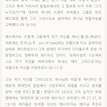
예수님과 함께 지내는 동안 점차 그를 배워 그렇게 알았다.
그리고 특히 가이사랴 빌립보에서의 그 중요한 시각 이후 “그가
누구신가?”에 대하여 하나의 서광이 비쳐왔고 그들은 모두
베드로와 함께 그가 그리스도요 살아계신 하나님 아들이심을
고백했다.(마 16:16)
예수께서는 이렇게 그들에게 자기 자신을 계시(啓示)하셨다.
처음에는 인자(人子, son of man)라는 이름으로 다소 감추어진
상태로 계시하셨으나 그의 생애의 마지막이 다가올수록 점점 더
분명하고도 명확하게 계시하신 것이다. 대제사장의 기도에서
그는 자기 자신을 아버지께서 보내신 ‘예수 그리스도’라는
이름으로 자신을 지칭하셨다.(요 17:3)
그는 자기 자신을 ‘그리스도’요 ‘하나님의 아들’로 제시하신 것
때문에 유대인의 법정에서 신성모독의 죄명을 쓰시고 정죄를
받아 사형 언도(言渡) 받았다.(마 26:63) 그의 십자가 위의
명패에는 ‘유대인의 왕 나사렛 예수’라고 씌여졌다.(마 27:37, 요
19:19) 제자들은 이처럼 자신이 ‘메시아’라는 예수님 주장과