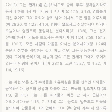
22:13) 그는 편재(遍在)하시므로 땅에 두루 행하실지라도
동시에 하늘에서 아버지 품에 계시며(요 1:18, 3:13), 영화롭게
되신 후에도 그의 교회와 함께 남아 계셔서 모든 일을 이루시며
(마 28:20, 엡 1:23, 4:10), 변함이 없으시고 신실하시며 어제나
오늘이나 영원토록 동일하신 분이시며(히 13:8), 그는 전지
(全知)하셔서 기도를 들으시는 분이시며(행 1:24, 7:59, 16:13,
롬 10:13), 모든 사람의 마음을 아시는 분이시며.(행 1:24이
본문이 성부를 지칭하는 것이 아닐 경우) 그는 전능하셔서 모든
것이 그에게 굴복하며, 하늘과 땅의 모든 권세가 그에게 주어져
있는바 만왕의 왕이시다.(마 28:18, 고전 15:27, 엡 1:22, 계
1:4, 19:16)
그는 이런 모든 신적 속성들을 소유하심은 물론 신적인 사역들도
공유하신다. 성부와 성령과 더불어 그는 만물의 창조자시다.(요
1:3, 골 1:5) 그는 모든 피조물의 처음 난 자요 근본이요
머리이시다.(골 1:15, 계 3:14) 그는 능력의 말씀으로 만물을
붙드시며 만물들이 그의 안에서 그로 말미암아 계속 서 있도록