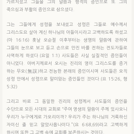
가르치셨고 그들을 그의 말씀과 행적의 증인으로 또 그의
죽으심과 부활의 증인으로 삼으셨다.
그는 그들에게 성령을 보내셨고 성령은 그들로 예수께서
그리스도요 살아 계신 하나님의 아들이시라고 고백하도록 하셨고
(마 16:16) 훗날 오순절 이후부터는 생명의 말씀에 관하여
그들의 눈으로 보고 듣고 손으로 만진 바를 전하는 전도자들로
사역하게 하셨다.(요일 1:1) 사도들은 사실 실질적인 증인들이
아니었다. 아버지께로서 오시는 진리의 영이 그리스도를 증거
하는 무오(無誤)하고 전능한 본래의 증인이시며 사도들은 오직
성령 안에서 성령으로 말미암는 증인들인 것이다.(요 15:26, 행
5:32)
그리고 바로 그 동일한 진리의 성령께서 사도들의 증언을
수단으로 모든 시대의 교회로 “주여 영생의 말씀이 주께 있사오니
우리가 누구에게로 가오리이까? 우리가 주는 하나님의 거룩하신
자이신 줄 믿고 알았사옵나이다.”(요 6:68,69)라고 고백하게
하시며 또한 그 고백 속에 교회를 보존하시는 것이다.