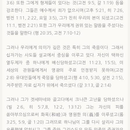
3:6) 또한 그에게 형제들이 있다는 것(고전 9:5, 갈 1:19) 등을
강조한다. 그들은 예수께서 죄가 없으시며(고후 5:21, 히 7:26,
벧전 1:11, 2:22, 요일 3:5), 그가 친히 우리의 본이 되셨고(고전
11:1, 벧전 2:21) 또한 그가 우리에게 권위 있는 말씀을 주셨다는
것들을 말한다.(행 20:35, 고전 7:10-12)
그러나 우리에게 의미가 깊은 것은 특히 그의 죽음이다. 그래서
십자가는 사도들 설교에서 중심을 이루고 있다. 자신이 택하신
열두제자 중 하나에게 배신당하셨고(고전 11:23, 15:5), 이
세상의 관원들에게서 영광의 주로 인정받지 못하여(고전
2:8) 유대인들에게 죽임을 당하셨고(행 4:10, 5:30, 살전 2:15),
저주받은 자로 십자가 위에서 죽으셨다.(갈 3:13, 골 2:14)
그러나 그가 겟세마네와 골고다에서 크나큰 고난을 당하셨으나
(빌 2:6, 히 5:7,8, 12:2, 13:12) 그는 자신의 피를
쏟아부으심으로써 화목(和睦)과 영원한 의(義)를 이루셨고(롬
3:25, 5:9, 골 1:20) 그러므로 하나님이 그를 다시 살리사 그의
오른편에 앉히시고, 그를 주와 그리스도요 모든 민족의 주권자요