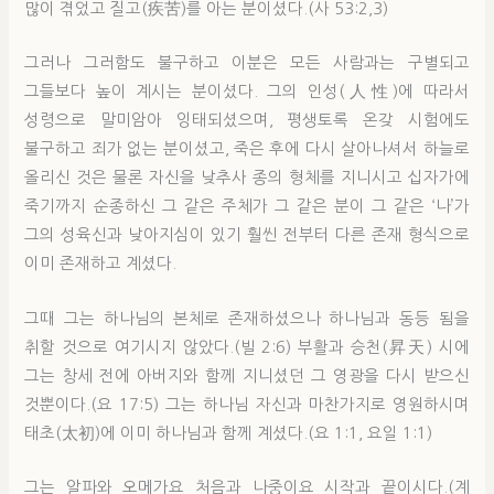
많이 겪었고 질고(疾苦)를 아는 분이셨다.(사 53:2,3)
그러나 그러함도 불구하고 이분은 모든 사람과는 구별되고
그들보다 높이 계시는 분이셨다. 그의 인성(人性)에 따라서
성령으로 말미암아 잉태되셨으며, 평생토록 온갖 시험에도
불구하고 죄가 없는 분이셨고, 죽은 후에 다시 살아나셔서 하늘로
올리신 것은 물론 자신을 낮추사 종의 형체를 지니시고 십자가에
죽기까지 순종하신 그 같은 주체가 그 같은 분이 그 같은 ‘나’가
그의 성육신과 낮아지심이 있기 훨씬 전부터 다른 존재 형식으로
이미 존재하고 계셨다.
그때 그는 하나님의 본체로 존재하셨으나 하나님과 동등 됨을
취할 것으로 여기시지 않았다.(빌 2:6) 부활과 승천(昇天) 시에
그는 창세 전에 아버지와 함께 지니셨던 그 영광을 다시 받으신
것뿐이다.(요 17:5) 그는 하나님 자신과 마찬가지로 영원하시며
태초(太初)에 이미 하나님과 함께 계셨다.(요 1:1, 요일 1:1)
그는 알파와 오메가요 처음과 나중이요 시작과 끝이시다.(계