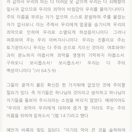
자 같아서 우리의 의는 다 더러운 옷 같으며 우리는 다 쇠패함이
잎사귀 같으므로 우리의 죄악이 바람같이 우리를 몰아가나이다.
주의 이름을 부르는 자가 없으며 스스로 분발하여 주를 붙잡는
자가 없사오니 이는 주께서 우리에게 얼굴을 숨기시며 우리의
죄악으로 인하여 우리로 소멸되게 하셨음이니이다. 그러나
여호와여 주는 우리 아버지시니이다. 우리는 진흙이요 주는
토기장이시니 우리는 다 주의 손으로 지으신 것이라. 여호와여!
과히 분노하지 마옵시며 죄악을 영영히 기억하지 마옵소서.
구하오니 보시옵소서! 보시옵소서! 우리는 다 주의
백성이니이다.”(사 64:5-9)
그들이 끝까지 붙든 확신은 한 가지밖에 없었던 것에 주의할
필요가 있다. 즉 자기들은 하나님의 것이라고 생각하고 하나님이
자기들을 돌보아 주시리라는 소망을 버리지 않았다. 예레미야도
“우리의 죄악이 우리에게 대하여 증거 할 지라도 주는 주의
이름을 위하여 일하소서.”(렘 14:7)라고 했다.
예언자 바룩의 말도 참되다. “자기의 악이 큰 것을 슬퍼하여