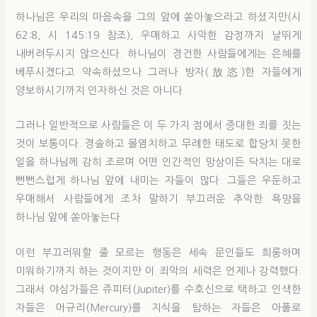
하나님은 우리의 마음속을 그의 앞에 쏟아놓으라고 하셨지만(시
62:8, 시 145:19 참조), 우매하고 사악한 감정까지 날뛰게
내버려두시지 않으신다. 하나님이 경건한 사람들에게는 은혜를
베푸시겠다고 약속하셨으나 그러나 방자(放恣)한 자들에게
양보하시기까지 인자하신 것은 아니다.
그러나 일반적으로 사람들은 이 두 가지 점에서 중대한 죄를 짓는
것이 보통이다. 경솔하고 몰염치하고 무례한 태도로 합당치 못한
일을 하나님께 감히 조르며 어떤 인간적인 망상이든 닥치는 대로
뻔뻔스럽게 하나님 앞에 내미는 자들이 많다. 그들은 우둔하고
우매해서 사람들에게 조차 말하기 부끄러운 추악한 욕망을
하나님 앞에 쏟아놓는다.
이런 부끄러워할 줄 모르는 행동은 세속 문인들도 희롱하며
미워하기까지 하는 것이지만 이 죄악의 세력은 언제나 강력했다.
그래서 야심가들은 쥬피터(Jupiter)를 수호신으로 택하고 인색한
자들은 머규리(Mercury)를 지식을 탐하는 자들은 아폴로