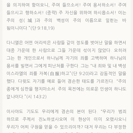
을 의지하여 함이오니, 주여 들으소서! 주여 용서하소서! 주여
들으시고 행하소서! (중략) 주 자신을 위하여 하시옵소서! 이는
주의 성(城)과 주의 백성이 주의 이름으로 일컫는 바
됨이니이다.”(단 9:18,19)
다니엘은 어떤 어리석은 사람들 같이 정도를 벗어난 말을 하면서
대중 가운데 한 사람으로 그들 가운데 섞이지 않았다. 오히려
그는 한 개인으로서 하나님께 자기의 죄를 고백하며 하나님의
용서를 빌면서 그에게 피난처를 구한다. 그는 “내 죄와 및 내 백성
이스라엘의 죄를 자복(自服)하고”(단 9:20)라고 감동적인 말을
했다. 다윗도 자기를 예로 들어 겸손한 태도를 가르친다. “주의
종에게 심판을 행치마소서. 주의 목전에는 의로운 인생이 하나도
없나이다.”(시 143:2)
이사야도 기도도 우리에게 겸손의 본이 된다. “우리가 범죄
하므로 주께서 진노하셨사오며 이 현상이 이미 오랬사오니
우리가 어찌 구원을 얻을 수 있으리이까? 대저 우리는 다 부정한