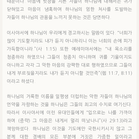
때문이다. 마음에 빗장을 지른 자들이 하나님에 대해서는 귀가
닫혀있고 마음이 냉혹하여 하나님의 엄한 처사를 도발하는
자들이 하나님의 관용을 느끼지 못하는 것은 당연하다.
이사야서에 하나님이 우리에게 경고하시는 말씀이 있다. “너희가
많이 기도할지라도 내가 듣지 아니하리니 이는 너희의 손에 피가
가득함이니라.”(사 1:15) 또한 예레미야서에는 “내 목소리를
청종하라 하였으나 그들이 청종치 아니하며 귀를 기울이지도
아니하고 각각 그 악한 마음의 강퍅한 대로 행하였으므로 그들이
내게 부르짖을지라도 내가 듣지 아니할 것인즉”(렘 11:7, 8:11)
이라고 하셨다.
하나님의 거룩한 이름을 일평생 더럽히는 악한 자들이 하나님의
언약을 자랑하는 것을 하나님은 그들의 최고의 수치로 여기신다.
따라서 이사야서에 이런 유대인들에게 “입으로는 나를 가까이
하며 (중략) 그 마음은 내게서 멀리 떠났나니”(사 29:13)라고
책망하셨다. 하나님은 이것을 기도에만 국한시키시지 않고 그
분께 대한 경배의 모든 부분에 거짓은 가증한 일이라고