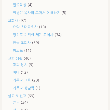
말씀묵상
(4)
박병은 목사의 로마서 이해하기
(5)
교회사
(97)
요약 초대교회사
(13)
평신도를 위한 세계 교회사
(34)
한국 교회사
(39)
청교도
(11)
교회 생활
(40)
교회 정치
(9)
예배
(12)
기독교 교육
(20)
기독교 상담학
(1)
설교 & 선교
(69)
설교
(34)