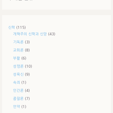
신학
(115)
개혁주의 신학과 신앙
(43)
기독론
(3)
교회론
(8)
부활
(6)
성령론
(10)
성육신
(9)
속죄
(1)
인간론
(4)
종말론
(7)
언약
(1)