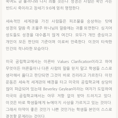
죽여도 곧 풀려나와 다시 죄를 짓는다. 성경은 사람은 죽인 자는
반드시 죽이라고 창세기 9:6에 엄히 명령한다.
세속적인 세계관을 가진 사람들은 피조물을 숭상하는 탓에
성경의 말씀 즉 조물주 하나님의 말씀에는 귀를 외면한다. 심지어
성도들도 성경을 대수롭지 않게 여긴다. 모두가 개인 중심이고
개인이 모든 판단의 기준이며 이로써 만족한다. 이것이 타락한
인간의 적나라한 모습이다.
미국 공립학교에서는 이른바 Values Clarification이라고 하여
무엇이든 어른들이나 다른 사람의 말을 믿지 말고 학생들 스스로
생각해서 옳다고 판단되면 그것이 바로 진리라고 가르친다. 이런
운동은 세속적 세계관의 배경을 타고 미국의 공립학교에 상당히
많이 파급되어 있는데 Beverley Geylean이라는 여자가 도입하여
미국의 공립학교에서는 아무 저항 없이 받아 드려지고 있다.
이것은 바로 학생들에게 뉴에이지 사상을 가르치고 있는 것이다.
그래서 마약이 좋은 것인가 나쁜 것인가는 학생들 본인이 스스로
결정할 문제라는 것이다.