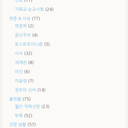
선교
(11)
기독교 순교사화
(24)
변증 & 사상
(77)
변증학
(2)
공산주의
(4)
포스트모더니즘
(5)
시사
(32)
세계관
(8)
이단
(6)
이슬람
(7)
창조의 신비
(14)
출판물
(75)
월간 개혁신앙
(23)
부록
(52)
신앙 생활
(57)