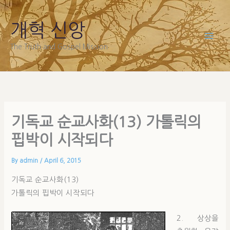
Skip
to
개혁 신앙
content
The Truth and Gospel Mission
기독교 순교사화(13) 가톨릭의
핍박이 시작되다
By
admin
/
April 6, 2015
기독교 순교사화(13)
가톨릭의 핍박이 시작되다
2. 상상을