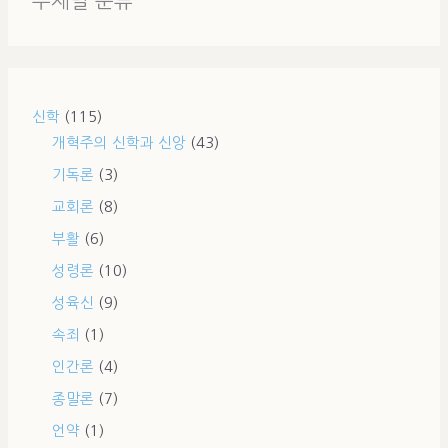
주제별 분류
신학
(115)
개혁주의 신학과 신앙
(43)
기독론
(3)
교회론
(8)
부활
(6)
성령론
(10)
성육신
(9)
속죄
(1)
인간론
(4)
종말론
(7)
언약
(1)