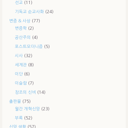
선교
(11)
기독교 순교사화
(24)
변증 & 사상
(77)
변증학
(2)
공산주의
(4)
포스트모더니즘
(5)
시사
(32)
세계관
(8)
이단
(6)
이슬람
(7)
창조의 신비
(14)
출판물
(75)
월간 개혁신앙
(23)
부록
(52)
신앙 생활
(57)