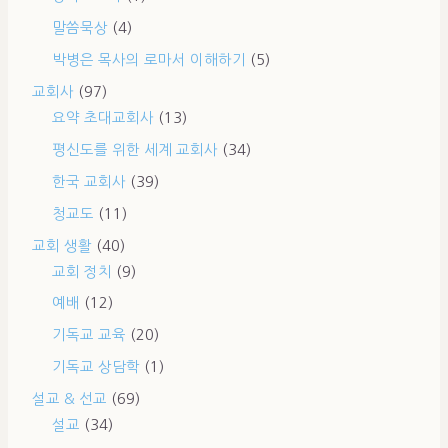
말씀묵상
(4)
박병은 목사의 로마서 이해하기
(5)
교회사
(97)
요약 초대교회사
(13)
평신도를 위한 세계 교회사
(34)
한국 교회사
(39)
청교도
(11)
교회 생활
(40)
교회 정치
(9)
예배
(12)
기독교 교육
(20)
기독교 상담학
(1)
설교 & 선교
(69)
설교
(34)