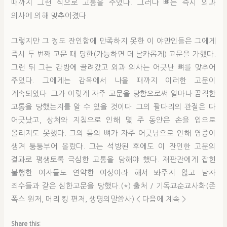
때까지 그런 식으로 고통을 주었다. 그러나 뼈는 즉시 외과
의사에 의해 맞추어졌다.
그렇지만 그 정도 잔인함에 만족하지 못한 이 야만인들은 그에게
즉시 두 번째 고문 때 당한(가능하면 더 날카롭게) 고문을 가했다.
그런 뒤 그는 감방에 끌려갔고 외과 의사는 어긋난 뼈를 맞추어
주었다. 그에게는 감옥에서 나을 때까지 이러한 고문이
계속되었다. 그가 이렇게 자주 고문을 당함으로써 얼마나 끔직한
고통을 당했는지를 알 수 있을 것이다. 그의 팔다리의 관절은 다
어긋났고, 상처와 지침으로 인해 몇 주 동안은 손을 입으로
올리지도 못했다. 그의 몸의 뼈가 자주 어긋남으로 인해 염증이
생겨 퉁퉁부어 올랐다. 그는 석방된 후에도 이 잔인한 고문의
결과로 평생토록 극심한 고통을 당해야 했다. 재판관에게 잡힌
불행한 여자들도 연약한 여성이라 해서 봐주지 않고 남자
죄수들과 같은 심한고문을 당했다.(*) 출처 / 기독교순교사화(존
폭스 원저, 머리 킹 편저, 생명의말씀사) < 다음에 계속 >
Share this: