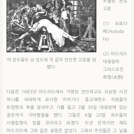
초월한 온갖
고문
(1) 오토다
페(Autoda
Fe)
(2) 마드리드
여 성도들도 남 성도와 꼭 같이 잔인한 고문을 당
대광장의
했다.
그리스도인
화형(火刑)
다음은 1683년 마드리드에서 거행된 잔인하고도 괴상한 사건
하나를 세세하게 묘사한 이야기다. 종교재판소 직원들이
트럼펫과 북을 앞세우고 기를 들고 3월 30일 대광장에 있는
궁전까지 기마행렬을 했다. 그들은 6월 20일 죄수들의
사형집행이 있을 것이라고 외쳤다. 수년 전까지만 해도
마드리드에 그와 같은 광경은 없었다. 그래서 주민들은 그 날을