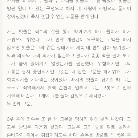
사지를 꽉 펴서 두 팔과 두 다리를 밧줄로 두 번 묶었다. 밧줄은
발판 밑에 나 있는 구멍으로 해서 네 사람이 사방으로 동시에
잡아당겼다. 즉시 견딜 수 없는 고통을 받게 된다.
가는 밧줄은 죄수의 살을 뚫고 뼈에까지 파고 들어가 피가
사방으로 튀었다. 그가 만약 재판관이 요구하는 고백을 하지
않으면 밧줄은 그와 같은 상태에서 계속 네 번씩 잡아 당겨졌다.
외과 의사와 내과 의사가 참관하고 있다가 종종 맥을 짚어 보고
그가 숨이 끊어지지 않았는가를 판단했다. 위험해지면 그의
고통은 잠시 중단되지만 그것은 더 심한 고문을 하기위해 그가
회복되기를 기다리는 것이었다. 마지막 밧줄이 당겨질 때 그는
극도로 쇠약해져서 혈액 순환이 멈추고 그는 고통으로 인해
기절해 버린다. 그제야 그를 풀어 감방으로 데려갔다.
두 번째 고문,
6주 후에 죄수는 또 한 번 고문을 당하기 위해 끌려 나갔다. 그
고문 방법은 다음과 같았다. 그들은 그의 팔을 뒤로 돌려서
손바닥이 뒤에서 뒤집어지도록 한다. 손목을 밧줄로 꼭 묶은 후