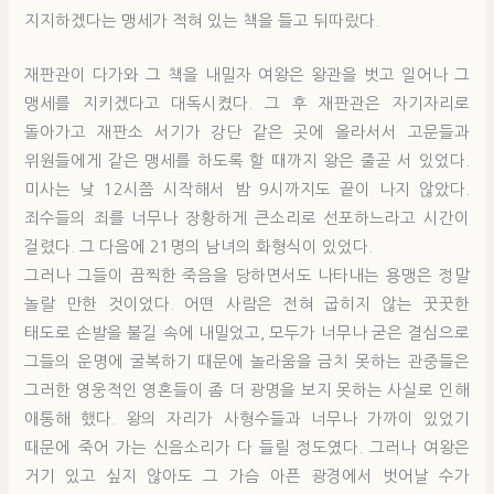
지지하겠다는 맹세가 적혀 있는 책을 들고 뒤따랐다.
재판관이 다가와 그 책을 내밀자 여왕은 왕관을 벗고 일어나 그
맹세를 지키겠다고 대독시켰다. 그 후 재판관은 자기자리로
돌아가고 재판소 서기가 강단 같은 곳에 올라서서 고문들과
위원들에게 같은 맹세를 하도록 할 때까지 왕은 줄곧 서 있었다.
미사는 낮 12시쯤 시작해서 밤 9시까지도 끝이 나지 않았다.
죄수들의 죄를 너무나 장황하게 큰소리로 선포하느라고 시간이
걸렸다. 그 다음에 21명의 남녀의 화형식이 있었다.
그러나 그들이 끔찍한 죽음을 당하면서도 나타내는 용맹은 정말
놀랄 만한 것이었다. 어떤 사람은 전혀 굽히지 않는 꿋꿋한
태도로 손발을 불길 속에 내밀었고, 모두가 너무나 굳은 결심으로
그들의 운명에 굴복하기 때문에 놀라움을 금치 못하는 관중들은
그러한 영웅적인 영혼들이 좀 더 광명을 보지 못하는 사실로 인해
애통해 했다. 왕의 자리가 사형수들과 너무나 가까이 있었기
때문에 죽어 가는 신음소리가 다 들릴 정도였다. 그러나 여왕은
거기 있고 싶지 않아도 그 가슴 아픈 광경에서 벗어날 수가