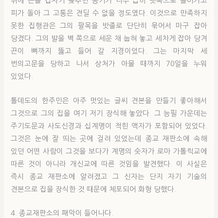
뒤에 끈을 갑자기 늦추면 공기가 너무 급히 뱃속으로 들어가고
피가 돌아 그 고통은 견딜 수 없을 정도였다. 이것으로 만족하지
못한 집행관은 그의 팔목을 밧줄로 단단히 묶어서 마구 잡아
당겼다. 그의 발을 벽 쪽으로 세운 채 눕혀 놓고 세차게 잡아 당겨
끈이 뼈까지 뚫고 들어 갈 지경이었다. 그는 마지막 세
번의고문을 당하고 나서 상처가 아물 때까지 70일을 누워
있었다.
톨데도의 한주민은 아주 멋있는 글씨 견본을 만들기 좋아해서
그것으로 그의 집을 여기 저기 장식해 놓았다. 그 능필 가운데는
주기도문과 사도신경과 십계명이 적힌 액자가 포함되어 있었다.
그것은 눈에 잘 띄는 곳에 걸려 있었는데 종교 재판소에 속해
있던 어떤 사람이 그것을 보다가 계명의 숫자가 로마 가톨릭교에
따른 것이 아니라 개신교에 따른 것임을 발견했다. 이 사실은
즉시 종교 재판소에 알려졌고 그 신자는 단지 자기 기술의
견본으로 집을 장식한 것 때문에 체포되어 화형 당했다.
4. 종교재판소의 패악이 들어나다.