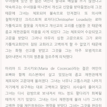
수녀원에 있던 한 젊은 여인이 절대로 베일을 쓰지 않겠다고
약속하고는 수녀원을 떠나면서 개신교 신앙을 받아들였는데 그것
때문에 그녀는 체포되어 불속으로 던져졌다. 또 의사며
철학자였던 크리스토퍼 로자다(Christopher Losada)는 로마
가톨릭교의 잘못을 지적하고 개신교의 교리를 신봉한 것 때문에
종교 재판관들의 미움을 사게 되었다. 그는 체포되어 수감되었고
고문을 받았다. 그러나 아무리 심한 고문으로도 그가 로마
가톨릭교회만이 참된 교회라고 고백하게 할 수 없었기 때문에
그는 화형 선고를 받았고 그것을 그는 아주 모범적으로
참아내면서 자기의 영혼을 창조주께 의탁했다.
마리아 드 코시카오(Maria de Coceicao)라는 젊은 여인이
오빠와 함께 리스본에서 살고 있었는데 종교 재판관에게
체포되어 고문대에 올려졌다. 그녀는 너무나 고통스러운 나머지
자기에게 요구하는 대로 고백하고 말았다. 쇠사슬이 풀어지고
그녀는 다시 감방으로 보내져서 어느 정도 팔다리가 회복될
때까지 거기 있었다. 그녀는 다시 재판정에 불려 나가 그녀가
고백한 것을 재인정하라는 명령을 받았다. 그녀는 그것을 완강히