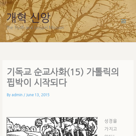
Skip
to
개혁 신앙
content
The Truth and Gospel Mission
기독교 순교사화(15) 가톨릭의
핍박이 시작되다
By
admin
/
June 13, 2015
성경을
가지고