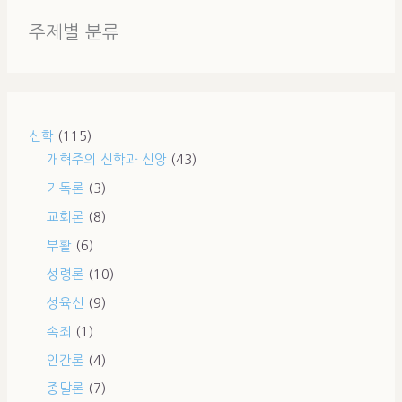
주제별 분류
신학
(115)
개혁주의 신학과 신앙
(43)
기독론
(3)
교회론
(8)
부활
(6)
성령론
(10)
성육신
(9)
속죄
(1)
인간론
(4)
종말론
(7)