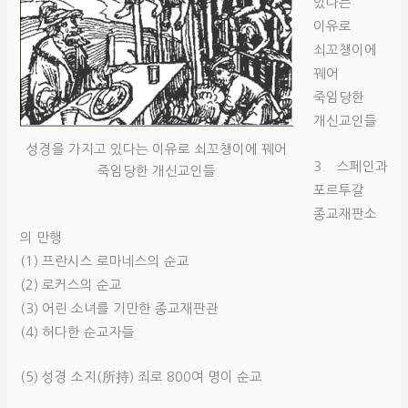
있다는
이유로
쇠꼬챙이에
꿰어
죽임당한
개신교인들
성경을 가지고 있다는 이유로 쇠꼬챙이에 꿰어
3. 스페인과
죽임당한 개신교인들
포르투갈
종교재판소
의 만행
(1) 프란시스 로마네스의 순교
(2) 로커스의 순교
(3) 어린 소녀를 기만한 종교재판관
(4) 허다한 순교자들
(5) 성경 소지(所持) 죄로 800여 명이 순교