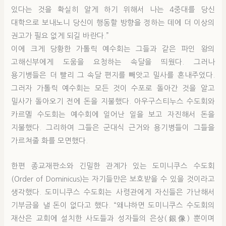
있다는 것을 확실히 알게 하기 위해서 나는 4중대를 당신
대학으로 보내노니 당신이 행동할 방향을 정하는 데에 더 이상의
권고가 필요 없게 되길 바란다.”
이에 크게 당황한 가톨릭 예수회는 그들과 같은 파인 왕의
고해신부에게 도움을 요청하는 속달을 띄웠다. 그러나
용기병들은 더 빨리 그 속달 편지를 빼앗고 밀사를 혼내주었다.
그러자 가톨릭 예수회는 모든 것이 수포로 돌아간 것을 알고
밀사가 돌아오기 전에 돈을 지불했다. 아우구스티누스 수도회와
카르멜 수도회는 예수회에 일어난 일을 보고 자진해서 돈을
지불했다. 그리하여 그들은 군대식 근거와 용기병들이 그들을
가르쳐줄 화를 모면했다.
한편 종교재판소와 긴밀한 관계가 있는 도미니쿠스 수도회
(Order of Dominicus)는 자기들만은 보호받을 수 있을 것이라고
생각했다. 도미니쿠스 수도회는 사령관에게 자신들은 가난해서
기부금을 낼 돈이 없다고 했다. “왜냐하면 도미니쿠스 수도회의
재산은 교회에 설치한 사도들과 성자들의 은상(銀像) 뿐이며