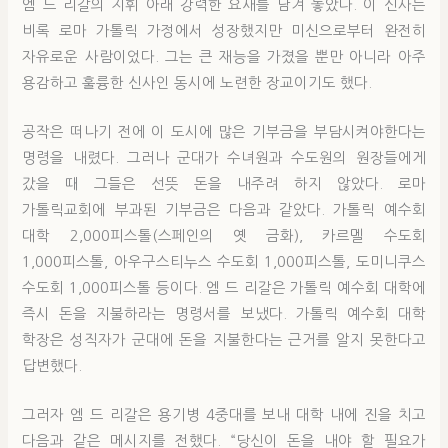
엠 드 리갈의 지휘 아래 강력한 요새를 남겨 놓았다. 이 신사는
비록 로마 가톨릭 가정에서 성장했지만 미신으로부터 완전히
자유로운 사람이었다. 그는 큰 재능을 가졌을 뿐만 아니라 아주
용감하고 훌륭한 신사인 동시에 노련한 장교이기도 했다.
공작은 떠나기 전에 이 도시에 많은 기부금을 부담시켜야한다는
명령을 내렸다. 그러나 군대가 수녀원과 수도원의 원장들에게
갔을 때 그들은 선뜻 돈을 내주려 하지 않았다. 로마
가톨릭교회에 부과된 기부금은 다음과 같았다. 가톨릭 예수회
대학 2,000피스톨(스페인의 옛 금화), 카르멜 수도회
1,000피스톨, 아우구스티누스 수도회 1,000피스톨, 도미니쿠스
수도회 1,000피스톨 등이다. 엠 드 리갈은 가톨릭 예수회 대학에
즉시 돈을 지불하라는 명령서를 보냈다. 가톨릭 예수회 대학
학장은 성직자가 군대에 돈을 지불한다는 근거를 알지 못한다고
답변했다.
그러자 엠 드 리갈은 용기병 4중대를 보내 대학 내에 진을 치고
다음과 같은 메시지를 전했다. “당신이 돈을 내야 할 필요가