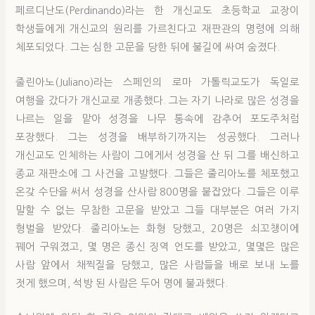
페르디난도(Perdinando)라는 한 개신교도 초등학교 교장이
학생들에게 개신교의 원리를 가르친다고 재판관의 명령에 의해
체포되었다. 그는 심한 고문을 당한 뒤에 불길에 싸여 숨졌다.
줄린아노(Juliano)라는 스페인의 로마 가톨릭교도가 독일로
여행을 갔다가 개신교로 개종했다. 그는 자기 나라로 많은 성경을
나르는 일을 맡아 성경을 나무 통속에 감추어 포도주처럼
포장했다. 그는 성경을 배부하기까지는 성공했다. 그러나
개신교도 인체하는 사람이 그에게서 성경을 산 뒤 그를 배신하고
종교 재판소에 그 사건을 고발했다. 그들은 줄리아노를 체포했고
온갖 수단을 써서 성경을 산사람 800명을 붙잡았다. 그들은 이루
말할 수 없는 무참한 고문을 받았고 그들 대부분은 여러 가지
형벌을 받았다. 줄리아노는 화형 당했고, 20명은 쇠꼬챙이에
꿰어 구워졌고, 몇 명은 종신 징역 언도를 받았고, 몇몇은 많은
사람 앞에서 채찍질을 당했고, 많은 사람들을 배로 보내 노를
젓게 했으며, 석방 된 사람은 두어 명에 불과했다.