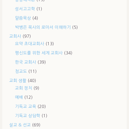
성서고고학
(1)
말씀묵상
(4)
박병은 목사의 로마서 이해하기
(5)
교회사
(97)
요약 초대교회사
(13)
평신도를 위한 세계 교회사
(34)
한국 교회사
(39)
청교도
(11)
교회 생활
(40)
교회 정치
(9)
예배
(12)
기독교 교육
(20)
기독교 상담학
(1)
설교 & 선교
(69)