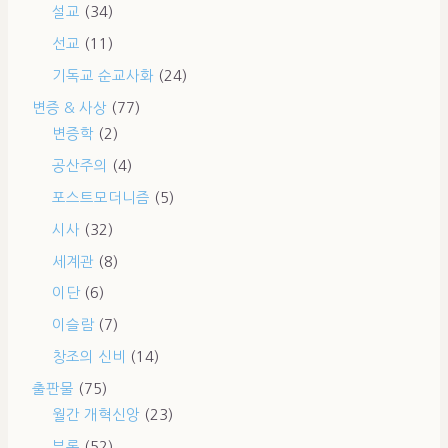
설교
(34)
선교
(11)
기독교 순교사화
(24)
변증 & 사상
(77)
변증학
(2)
공산주의
(4)
포스트모더니즘
(5)
시사
(32)
세계관
(8)
이단
(6)
이슬람
(7)
창조의 신비
(14)
출판물
(75)
월간 개혁신앙
(23)
부록
(52)