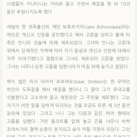
사람들이 지나다니는 거리로 끌고 가면서 매질을 한 뒤 10년
동안 추방시키도록 했다.
세빌의 한 귀족출신의 제인 보호르키아(Jane Bohoroquia)라는
여인은 개신교 신앙을 공언했다고 해서 고문을 당하고 불에 타
죽은 언니의 진술에 의해 체포되었다. 그녀의 언니는 고문대
위에서 강제적인 자백에 따라 자기 동생과 개신교 신앙에 대해서
자주 이야기했다고 말함으로 그녀도 체포되어 고문을 받았다.
그녀는 너무나 심한 고통을 당한나머지 며칠 뒤에 숨지고 말았다.
학식 많은 의사 아이삭 오로비오(Isaac Orobio)는 한 무어인
하인이 도둑질을 해서 매질을 했더니 그 종이 그가 유대교를
신봉한다고 고소하여 종교 재판관은 그 주인을 체포했다. 그는
자기가 어떤 일을 당하게 되리라는 것을 조금도 모른 채 3년 동안
감옥에 있었다. 그러고 나니 그는 다음과 같은 여러 형태의
고통을 당했다. 거친 융코트를 입혀 놓고 끈을 너무나 바싹
조여서거의 혈액 순환이 정지되고 숨이 막힐 지경이 되었다. 그런