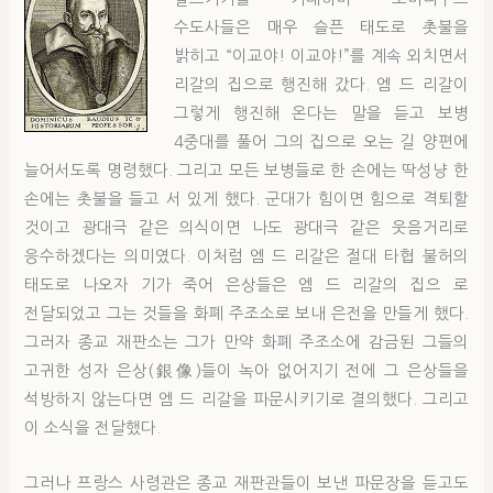
수도사들은 매우 슬픈 태도로 촛불을
밝히고 “이교야! 이교야!”를 계속 외치면서
리갈의 집으로 행진해 갔다. 엠 드 리갈이
그렇게 행진해 온다는 말을 듣고 보병
4중대를 풀어 그의 집으로 오는 길 양편에
늘어서도록 명령했다. 그리고 모든 보병들로 한 손에는 딱성냥 한
손에는 촛불을 들고 서 있게 했다. 군대가 힘이면 힘으로 격퇴할
것이고 광대극 같은 의식이면 나도 광대극 같은 웃음거리로
응수하겠다는 의미였다. 이처럼 엠 드 리갈은 절대 타협 불허의
태도로 나오자 기가 죽어 은상들은 엠 드 리갈의 집으 로
전달되었고 그는 것들을 화폐 주조소로 보내 은전을 만들게 했다.
그러자 종교 재판소는 그가 만약 화폐 주조소에 감금된 그들의
고귀한 성자 은상(銀像)들이 녹아 없어지기 전에 그 은상들을
석방하지 않는다면 엠 드 리갈을 파문시키기로 결의했다. 그리고
이 소식을 전달했다.
그러나 프랑스 사령관은 종교 재판관들이 보낸 파문장을 듣고도