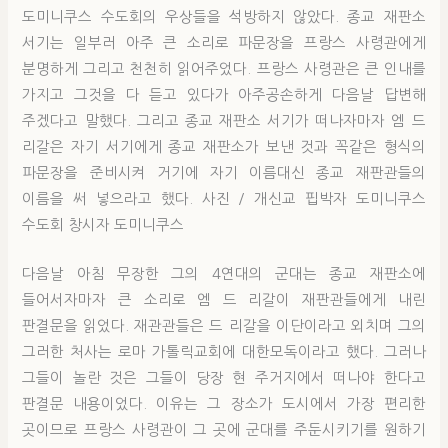
도미니쿠스 수도회의 우상들을 석방하지 않았다. 종교 재판소
서기는 일부러 아주 큰 소리로 파문장을 프랑스 사령관에게
분명하게 그리고 천천히 읽어주었다. 프랑스 사령관은 큰 인내를
가지고 그것을 다 듣고 있다가 아주공손하게 다음날 답변해
주겠다고 말했다. 그리고 종교 재판소 서기가 떠나자마자 엠 드
리갈은 자기 서기에게 종교 재판소가 보낸 것과 꼭같은 형식의
파문장을 준비시켜 거기에 자기 이름대신 종교 재판관들의
이름을 써 넣으라고 했다. 사진 / 개신교 핍박자 도미니쿠스
수도회 창시자 도미니쿠스
다음날 아침 무장한 그의 4연대의 군대는 종교 재판소에
들어서자마자 큰 소리로 엠 드 리갈이 재판관들에게 내린
판결문을 읽었다. 재관관들은 드 리갈을 이단이라고 외치며 그의
그러한 처사는 로마 가톨릭교회에 대한모독이라고 했다. 그러나
그들이 놀란 것은 그들이 당장 현 주거지에서 떠나야 한다고
판결문 내용이었다. 이유는 그 장소가 도시에서 가장 편리한
곳이므로 프랑스 사령관이 그 곳에 군대를 주둔시키기를 원하기