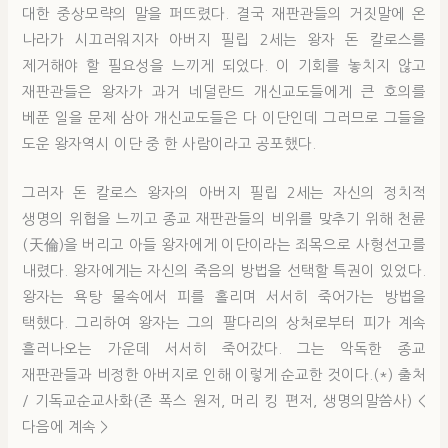
대한 중상모략의 말을 퍼뜨렸다. 결국 재판관들의 거짓말에 온
나라가 시끄러워지자 아버지 필립 2세는 왕자 돈 칼로스를
제거해야 할 필요성을 느끼게 되었다. 이 기회를 놓치지 않고
재판관들은 왕자가 과거 네덜란드 개신교도들에게 큰 호의를
베푼 일을 문제 삼아 개신교도들은 다 이단인데 그러므로 그들을
도운 왕자역시 이단 중 한 사람이라고 공포했다.
그러자 돈 칼로스 왕자의 아버지 필립 2세는 자신의 정치적
생명의 위협을 느끼고 종교 재판관들의 비위를 맞추기 위해 천륜
(天倫)을 버리고 아들 왕자에게 이단이라는 죄목으로 사형선고를
내렸다. 왕자에게는 자신의 죽음의 방법을 선택할 특권이 있었다.
왕자는 욕탕 물속에서 피를 홀리며 서서히 죽어가는 방법을
택했다. 그리하여 왕자는 그의 팔다리의 상처로부터 피가 계속
흘러나오는 가운데 서서히 죽어갔다. 그는 악독한 종교
재판관들과 비정한 아버지로 인해 이렇게 순교한 것이다.(*) 출처
/ 기독교순교사화(존 폭스 원저, 머리 킹 편저, 생명의말씀사) <
다음에 계속 >