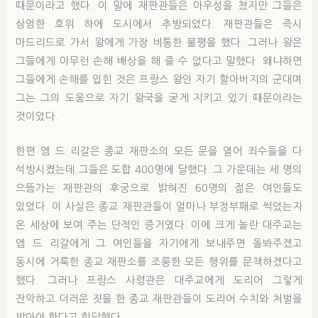
때문이라고 했다. 이 말에 재판관들은 아우성을 쳤지만 그들은
삼엄한 호위 하에 도시에서 추방되었다. 재판관들은 즉시
마드리드로 가서 왕에게 가장 비통한 불평을 했다. 그러나 왕은
그들에게 아무런 손해 배상을 해 줄 수 없다고 말했다. 왜냐하면
그들에게 손해를 입힌 것은 프랑스 왕인 자기 할아버지의 군대며
그는 그의 도움으로 자기 왕국을 굳게 지키고 있기 때문이라는
것이었다.
한편 엠 드 리갈은 종교 재판소의 모든 문을 열어 죄수들을 다
석방시켰는데 그들은 도합 400명에 달했다. 그 가운데는 세 명의
으뜸가는 재판관의 후궁으로 밝혀진 60명의 젊은 여인들도
있었다. 이 사실은 종교 재판관들이 얼마나 부정부패로 썩었는지
온 세상에 보여 주는 단적인 증거였다. 이에 크게 놀란 대주교는
엠 드 리갈에게 그 여인들을 자기에게 보내주면 돌봐주겠고
동시에 거룩한 종교 재판소를 조롱한 모든 행위를 문책하겠다고
했다. 그러나 프랑스 사령관은 대주교에게 도리어 그렇게
잔악하고 더러운 짓을 한 종교 재판관들이 도리어 수치와 처벌을
받아야 한다고 회답했다.