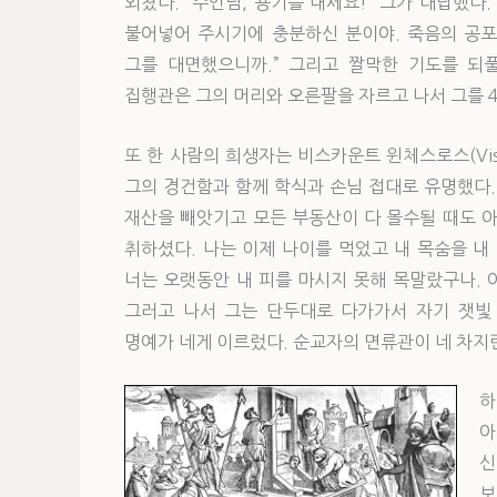
외쳤다. “주인님, 용기를 내세요!” 그가 대답했다
불어넣어 주시기에 충분하신 분이야. 죽음의 공포
그를 대면했으니까.” 그리고 짤막한 기도를 되
집행관은 그의 머리와 오른팔을 자르고 나서 그를 
또 한 사람의 희생자는 비스카운트 윈체스로스(Visco
그의 경건함과 함께 학식과 손님 접대로 유명했다.
재산을 빼앗기고 모든 부동산이 다 몰수될 때도 
취하셨다. 나는 이제 나이를 먹었고 내 목숨을 내
너는 오랫동안 내 피를 마시지 못해 목말랐구나. 
그러고 나서 그는 단두대로 다가가서 자기 잿빛 
명예가 네게 이르렀다. 순교자의 면류관이 네 차지란
하
아
신
보