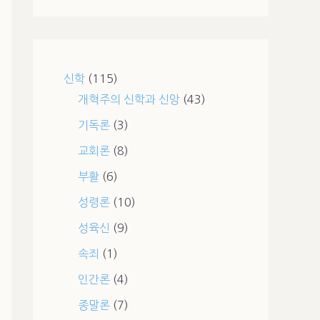
신학
(115)
개혁주의 신학과 신앙
(43)
기독론
(3)
교회론
(8)
부활
(6)
성령론
(10)
성육신
(9)
속죄
(1)
인간론
(4)
종말론
(7)