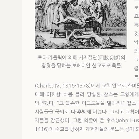
보
요
특
것
약
최
로마 가톨릭에 의해 사지절단(四肢切斷)의
그
참형을 당하는 보헤미안 신교도 귀족들
갈
복
(Charles IV, 1316-1378)에게 교회 안으
대해 어찌할 바를 몰라 당황한 찰스는 교황에게
답변했다. “그 불손한 이교도들을 벌하라!” 찰
사람들을 국외로 다 추방해 버렸다. 그리고 교황
자들을 감금했다. 그런 와중에 존 후스(John Huss, 
1416)이 순교를 당하자 개혁자들의 분노는 증가 