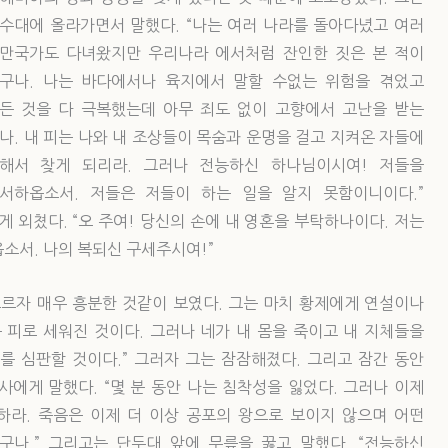
수대에 올라가면서 말했다. “나는 여러 나라를 돌아다녔고 여러
만국가도 다녀왔지만 우리나라 에서처럼 잔인한 짓은 본 적이
구나. 나는 바다에서나 육지에서 말할 수없는 위험을 겪었고
든 것을 다 극복했는데 아무 죄도 없이 고향에서 고난을 받는
나. 내 피는 나와 내 조상들이 목숨과 운명을 걸고 지켜온 자들에
해서 찾게 되리라. 그러나 전능하신 하나님이시여! 저들을
서하옵소서. 저들은 저들이 하는 일을 알지 못함이니이다.”
 외쳤다. “오 주여! 당신의 손에 내 영혼을 부탁하나이다. 저는
소서. 나의 복되신 구세주시여!”
에 오르자 매우 흥분한 것같이 보였다. 그는 마치 황제에게 연설이나
는 피로 세워진 것이다. 그러나 네가 내 몸을 죽이고 내 지체들을
를 심판할 것이다.” 그러자 그는 잠잠해졌다. 그리고 잠간 동안
에게 말했다. “몇 분 동안 나는 침착성을 잃었다. 그러나 이제
하라. 죽음은 이제 더 이상 공포의 왕으로 보이지 않으며 어떤
나.” 그리고는 단두대 앞에 무릎을 꿇고 말했다. “전능하신