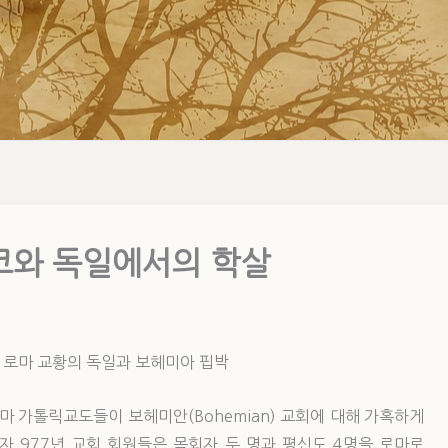
체코와 독일에서의 학살
. 로마 교황의 독일과 보헤미아 핍박
마 가톨릭교도들이 보헤미안(Bohemian) 교회에 대해 가혹하게
자 977년 교회 회원들은 목회자 두 명과 평신도 4명을 로마로