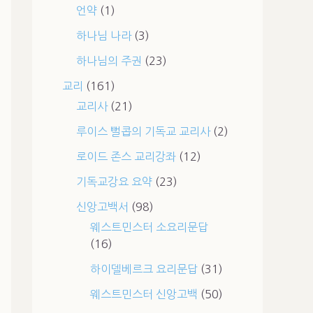
언약
(1)
하나님 나라
(3)
하나님의 주권
(23)
교리
(161)
교리사
(21)
루이스 뻘콥의 기독교 교리사
(2)
로이드 존스 교리강좌
(12)
기독교강요 요약
(23)
신앙고백서
(98)
웨스트민스터 소요리문답
(16)
하이델베르크 요리문답
(31)
웨스트민스터 신앙고백
(50)