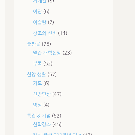
세계관
(8)
이단
(6)
이슬람
(7)
창조의 신비
(14)
출판물
(75)
월간 개혁신앙
(23)
부록
(52)
신앙 생활
(57)
기도
(6)
신앙단상
(47)
영성
(4)
특집 & 기념
(62)
신학강좌
(45)