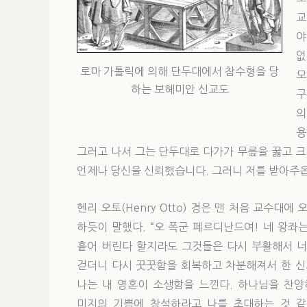
교
야
없
로마 가톨릭에 의해 단두대에서 참수형을 당
모
하는 보헤미안 신교도
구
의
용
그러고 나서 그는 단두대로 다가가 무릎을 꿇고 크게
언제나 당신을 신뢰했습니다. 그러니 저를 받아주옵
헨리 오토(Henry Otto) 경은 맨 처음 교수대
하듯이 말했다. “오 폭군 페르디난드여! 네 왕좌
흩어 버린다 할지라도 그것들은 다시 부활해서 너
걷더니 다시 꿋꿋함을 회복하고 차분해져서 한 신사
나는 내 영혼이 소생함을 느낀다. 하나님을 찬양
미지의 기쁨에 참석하라고 나를 초대하는 것 같구