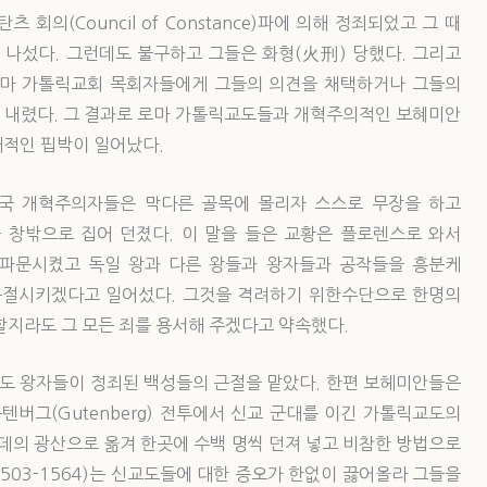
의(Council of Constance)파에 의해 정죄되었고 그 때
 나섰다. 그런데도 불구하고 그들은 화형(火刑) 당했다. 그리고
로마 가톨릭교회 목회자들에게 그들의 의견을 채택하거나 그들의
 내렸다. 그 결과로 로마 가톨릭교도들과 개혁주의적인 보혜미안
대적인 핍박이 일어났다.
 결국 개혁주의자들은 막다른 골목에 몰리자 스스로 무장을 하고
 창밖으로 집어 던졌다. 이 말을 들은 교황은 플로렌스로 와서
로 파문시켰고 독일 왕과 다른 왕들과 왕자들과 공작들을 흥분케
근절시키겠다고 일어섰다. 그것을 격려하기 위한수단으로 한명의
할지라도 그 모든 죄를 용서해 주겠다고 약속했다.
교도 왕자들이 정죄된 백성들의 근절을 맡았다. 한편 보헤미안들은
텐버그(Gutenberg) 전투에서 신교 군대를 이긴 가톨릭교도의
군데의 광산으로 옮겨 한곳에 수백 명씩 던져 넣고 비참한 방법으로
I, 1503-1564)는 신교도들에 대한 증오가 한없이 끓어올라 그들을