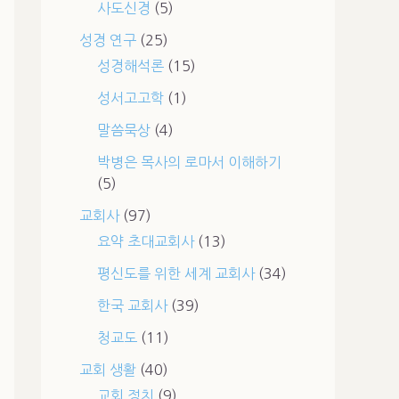
사도신경
(5)
성경 연구
(25)
성경해석론
(15)
성서고고학
(1)
말씀묵상
(4)
박병은 목사의 로마서 이해하기
(5)
교회사
(97)
요약 초대교회사
(13)
평신도를 위한 세계 교회사
(34)
한국 교회사
(39)
청교도
(11)
교회 생활
(40)
교회 정치
(9)