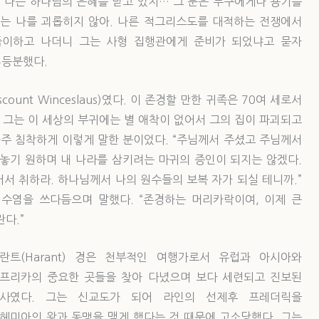
. “나는 하나님의 은혜를 받고 있지… 그 분은 누구에게나 용기를
는 나를 괴롭히지 않아. 나른 적그리스도를 대적하는 전쟁에서
풀이하고 나더니 그는 사형 집행관에게 준비가 되었냐고 묻자
4등분했다.
unt Winceslaus)였다. 이 존경할 만한 귀족은 70여 세로서
 그는 이 세상의 부귀에는 별 애착이 없어서 그의 집이 파괴되고
아주 침착하게 이렇게 말한 분이었다. “주님께서 주셨고 주님께서
 놓기 원하며 내 나라를 삼키려는 마귀의 증인이 되지는 않겠다.
어서 취하라. 하나님께서 나의 원수들의 보복 자가 되실 테니까.”
수염을 쓰다듬으며 말했다. “존경하는 머리카락이여, 이제 큰
다.”
란트(Harant) 경은 천부적인 여행가로서 유럽과 아시아와
프리카의 중요한 곳들을 찾아 다녔으며 보다 세련되고 진보된
사였다. 그는 신교도가 되어 라인의 선제후 프레더릭을
헤미아의 왕과 동맹을 맺게 했다는 것 때문에 고소당했다. 그는