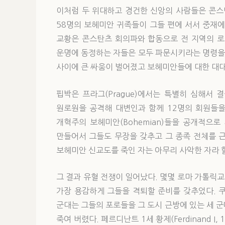
이처럼 두 위대하고 경건한 신앙의 사람들은 콘스탄츠 회
58명의 보헤미안 귀족들이 그들 편에 서서 중재에
교황은 콘스탄츠 회의파와 합동으로 전 지역의 
운명에 동정하는 자들은 모두 파문시키라는 명령을
사이에 큰 싸움이 벌어졌고 보헤미안들에 대한 대
핍박은 프라그(Prague)에서는 특별히 심해서
원로원을 공격해 대변인과 함께 12명의 회원들을
개혁주의 보헤미안(Bohemian)들을 공개적으
만들어서 그들도 무장을 갖추고 그 종족 전체를 
보헤미안 신교도를 죽인 자는 아무리 사악한 자라 
그 결과 유혈 전쟁이 일어났다. 몇몇 로마 가톨릭
가장 용감하게 그들을 격퇴할 준비를 갖추었다. 쿠
군대는 그들의 포로들을 그 도시 근방에 있는 세 
죽여 버렸다. 페르디난트 1세 황제(Ferdinand 