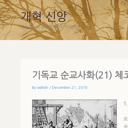
Skip
to
개혁 신앙
content
The Truth and Gospel Mission
기독교 순교사화(21) 
By
admin
/
December 21, 2015
5
로
굴