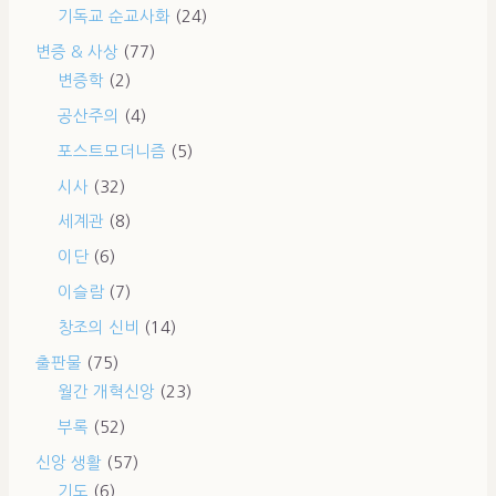
기독교 순교사화
(24)
변증 & 사상
(77)
변증학
(2)
공산주의
(4)
포스트모더니즘
(5)
시사
(32)
세계관
(8)
이단
(6)
이슬람
(7)
창조의 신비
(14)
출판물
(75)
월간 개혁신앙
(23)
부록
(52)
신앙 생활
(57)
기도
(6)