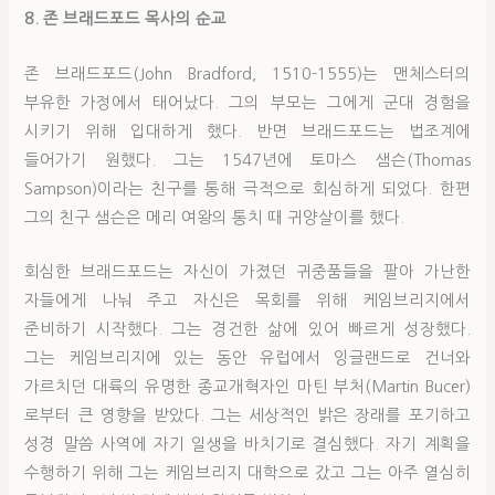
8. 존
브래드포
드 목사의 순교
존 브래드포드(John Bradford, 1510-1555)는 맨체스터의
부유한 가정에서 태어났다. 그의 부모는 그에게 군대 경험을
시키기 위해 입대하게 했다. 반면 브래드포드는 법조계에
들어가기 원했다. 그는 1547년에 토마스 샘슨(Thomas
Sampson)이라는 친구를 통해 극적으로 회심하게 되었다. 한편
그의 친구 샘슨은 메리 여왕의 통치 때 귀양살이를 했다.
회심한 브래드포드는 자신이 가졌던 귀중품들을 팔아 가난한
자들에게 나눠 주고 자신은 목회를 위해 케임브리지에서
준비하기 시작했다. 그는 경건한 삶에 있어 빠르게 성장했다.
그는 케임브리지에 있는 동안 유럽에서 잉글랜드로 건너와
가르치던 대륙의 유명한 종교개혁자인 마틴 부처(Martin Bucer)
로부터 큰 영향을 받았다. 그는 세상적인 밝은 장래를 포기하고
성경 말씀 사역에 자기 일생을 바치기로 결심했다. 자기 계획을
수행하기 위해 그는 케임브리지 대학으로 갔고 그는 아주 열심히