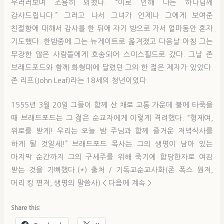
우러러보며 조용히 외쳤다. “이로 인해 나는 하나님께
감사드립니다.” 그러고 나서 그녀가 언제나 그에게 보여준
친절함에 대해서 감사를 한 뒤에 자기 방으로 가서 얼마동안 혼자
기도했다. 한밤중에 그는 뉴게이트로 옮겨졌고 다음날 아침 그는
무장한 많은 사람들에게 호송되어 스미스필드로 갔다. 그날 존
브래드포드와 함께 화형대에 달렸던 그의 한 젊은 제자가 있었다.
존 리프(John Leaf)라는 18세의 청년이었다.
1555년 3월 20일 그들이 함께 산 채로 고통 가운데 불에 타죽을
때 브래드포드는 그 젊은 순교자에게 이렇게 격려했다. “형제여,
위로를 받게! 우리는 오늘 밤 주님과 함께 즐거운 저녁식사를
하게 될 것일세!” 브래드포드 목사는 그의 생명이 남아 있는
마지막 순간까지 그의 구세주를 위해 죽기에 합당한자로 여김
받는 것을 기뻐했다.(*) 출처 / 기독교순교사화(존 폭스 원저,
머리 킹 편저, 생명의 말씀사) < 다음에 계속 >
Share this: