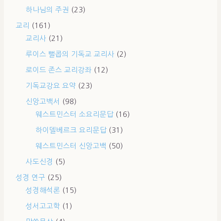
하나님의 주권
(23)
교리
(161)
교리사
(21)
루이스 뻘콥의 기독교 교리사
(2)
로이드 존스 교리강좌
(12)
기독교강요 요약
(23)
신앙고백서
(98)
웨스트민스터 소요리문답
(16)
하이델베르크 요리문답
(31)
웨스트민스터 신앙고백
(50)
사도신경
(5)
성경 연구
(25)
성경해석론
(15)
성서고고학
(1)