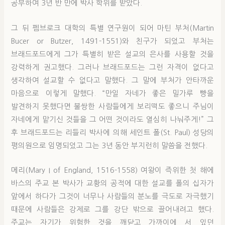
공부하여 3년 반 만에 박사 학위를 받았다.
그 뒤 펨브로크 대학의 특별 연구원이 되어 마틴 부처(Martin
Bucer or Butzer, 1491-1551)와 친구가 되었고 부처는
브래드포드에게 그가 특별히 받은 설교의 은사를 사용할 것을
강력하게 권고했다. 그러나 브래드포드는 그런 자격이 없다고
생각하여 설교할 수 없다고 말했다. 그 말에 부처가 안타까운
마음으로 이렇게 말했다. “만일 자네가 좋은 밀가루 빵을
발견하지 못했다면 불쌍한 사람들에게 보리떡도 좋으니 주님이
자네에게 맡기신 것들을 그 어떤 것이라도 열심히 나눠주게!” 그
후 브래드포드는 리들리 박사에 의해 세인트 폴(St. Paul) 성당의
평의원으로 임명되었고 그는 3년 동안 부지런히 말씀을 전했다.
메리(Mary I of England, 1516-1558) 여왕이 즉위한 첫 해에
바스의 주교 본 박사가 교황의 공적에 대한 설교를 폴의 십자가
앞에서 하다가 그것이 너무나 사람들의 분노를 극도로 자극했기
때문에 사람들은 강제로 그를 강단 밖으로 끌어내려고 했다.
주교는 자기가 위험한 것을 깨닫고 가까이에 서 있던