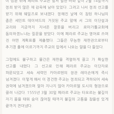
이 심문 뒤에 페라르 주교는 앞서 말한 바와 같이 2월 14일까지
정죄 받지 않은 채 감옥에 남아 있었다. 그러고 나서 정죄 선고를
받기 위해 웨일즈로 보내졌다. 정해진 날에 이 참된 하나님의
종은 세인트 데이비드의 거짓된 주교 앞에 서 그의 이단설과
교리와 지금까지 지녀온 잘못을 버리고 로마가톨교회에
동의하겠느냐는 질문을 받았다. 이에 페라르 주교는 영어로 쓰여
진 어떤 계획표를 제출했다. 그들은 무능한 재판관으로부터
추기경 폴에 이르기까지 주교의 입에서 나오는 말을 다 들었다.
그럼에도 불구하고 몰간은 재판을 격렬하게 끌고 가 확실한
선고를 내렸다. 그 선고로 인해 페라르 주교는 이단자로
파문되었고 세속 세력인 카마르텐의 장관 레이손에게 즉시
넘겨졌다. 이렇게 해서 이 경건한 주교는 정죄되고 격하되어 세속
권력에 넘겨졌으며 얼마 지나지 않아 카마르델 도시의 형장으로
끌려 나갔다. 1555년 3월 30일 페라르 주교는 타오르는 불길이
자기 몸을 태워 숨이 끊어질 때까지 불길의 고통을 참을성 있게
끝까지 견뎌냈다.