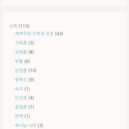
신학
(115)
개혁주의 신학과 신앙
(43)
기독론
(3)
교회론
(8)
부활
(6)
성령론
(10)
성육신
(9)
속죄
(1)
인간론
(4)
종말론
(7)
언약
(1)
하나님 나라
(3)