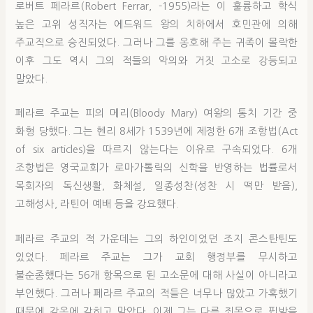
로버트 페라르(Robert Ferrar, -1955)라는 이 훌륭하고 학식
높은 고위 성직자는 에드워드 왕의 치하에서 호민관에 의해
주교직으로 승진되었다. 그러나 그를 옹호해 주는 귀족이 몰락한
이후 그도 역시 그의 적들의 악의와 거짓 고소로 강등되고
말았다.
페라르 주교는 피의 메리(Bloody Mary) 여왕의 통치 기간 중
화형 당했다. 그는 헨리 8세가 1539년에 제정한 6개 조항법(Act
of six articles)을 따르지 않는다는 이유로 구속되었다. 6개
조항법은 영국교회가 로마가톨릭의 신학을 반영하는 법률로서
목회자의 독신생활, 화체설, 일종성찬(성찬 시 떡만 받음),
고해성사, 라틴어 예배 등을 강요했다.
페라르 주교의 적 가운데는 그의 하인이었던 조지 콘스탄틴도
있었다. 페라르 주교는 그가 교회 행정부를 무시하고
불순종했다는 56개 항목으로 된 고소문에 대해 사실이 아니라고
부인했다. 그러나 페라르 주교의 적들은 너무나 많았고 가혹했기
때문에 감옥에 갇히고 말았다. 이제 그는 다른 죄목으로 핍박을