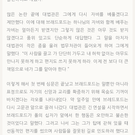
많은 논란 끝에 대법관은 그에게 다시 자비를 베풀겠다고
제안했다. 이에 대해 브래드포드는 하나님의 자비와 함께 베푸는
자비는 얼마든지 받겠지만 그렇지 않은 것은 아무 것도 받지
않겠다고 품위 있고도 단순하게 대답했다. 그 말을 마치자
대법관이 작은 종을 울려 법무차관이 들어오게 하여 그에게
말했다. “이 사람을 끌고 가 단단히 가두고 내 허락 없이는 아무도
만나지 못하게 하고 편지도 쓰지 못하게 하라. 이제 전 보다 더 큰
책임으로 네가 그를 맡아야 한다.”
이렇게 해서 첫 번째 심문은 끝났고 브래드포드는 말뿐만 아니라
표정으로도 자기의 신앙과 교리를 확증하기 위해 목숨도 기꺼이
바치겠다는 각오를 나타내었다. 약 일주일 만에 브레드포드는
다시 고문관 앞으로 끌려 나갔다. 대법관은 긴 연설을 시작하면서
브래드포드가 폴의 십자가 앞에서 한 행동은 오만하고 불손한
것이었다고 말했다. 그러고 나서 그는 그가 탑에 갇혀 있을 때
선동적인 편지를 썼으며 사람들을 잘못된 길로 인도하려 했다고