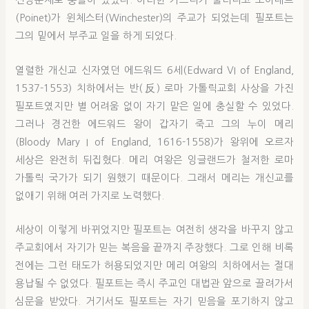
신앙문제로 충돌이 있었다. 이러한 가드너가 물러나고 포이네트
(Poinet)가 윈체스터(Winchester)의 주교가 되었는데 필포트는
그의 밑에서 부주교 일을 하게 되었다.
열렬한 개신교 신자였던 에드워드 6세(Edward VI of England,
1537-1553) 치하에서는 반(反) 로마 가톨릭교회 사상을 가진
필포트였지만 별 어려움 없이 자기 맡은 일에 충실할 수 있었다.
그러나 경건한 에드워드 왕이 갑자기 죽고 그의 누이 메리
(Bloody Mary I of England, 1616-1558)가 왕위에 오르자
세상은 완전히 뒤집혔다. 메리 여왕은 잉글랜드가 철저한 로마
가톨릭 국가가 되기 원했기 때문이다. 그래서 메리는 개신교를
없애기 위해 여러 가지로 노력했다.
세상이 이렇게 바뀌었지만 필포트는 여전히 생각을 바꾸지 않고
주교회에서 자기가 믿는 복음을 끝까지 주장했다. 그로 인해 비록
전에는 그런 태도가 허용되었지만 메리 여왕의 치하에서는 절대
용납될 수 없었다. 필포트는 즉시 주교인 대법관 앞으로 끌려가서
심문을 받았다. 거기서도 필포트는 자기 믿음을 포기하지 않고