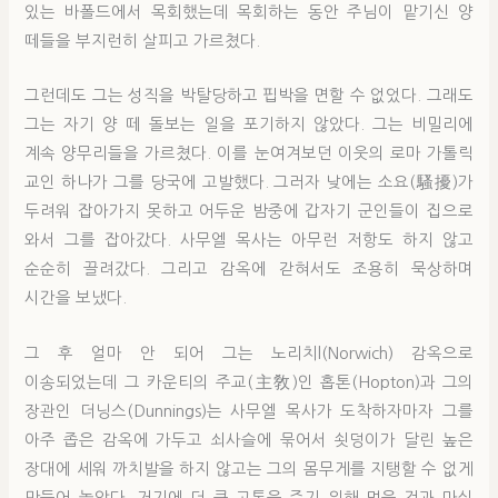
있는 바폴드에서 목회했는데 목회하는 동안 주님이 맡기신 양
떼들을 부지런히 살피고 가르쳤다.
그런데도 그는 성직을 박탈당하고 핍박을 면할 수 없었다. 그래도
그는 자기 양 떼 돌보는 일을 포기하지 않았다. 그는 비밀리에
계속 양무리들을 가르쳤다. 이를 눈여겨보던 이웃의 로마 가톨릭
교인 하나가 그를 당국에 고발했다. 그러자 낮에는 소요(騷擾)가
두려워 잡아가지 못하고 어두운 밤중에 갑자기 군인들이 집으로
와서 그를 잡아갔다. 사무엘 목사는 아무런 저항도 하지 않고
순순히 끌려갔다. 그리고 감옥에 갇혀서도 조용히 묵상하며
시간을 보냈다.
그 후 얼마 안 되어 그는 노리치l(Norwich) 감옥으로
이송되었는데 그 카운티의 주교(主敎)인 홉톤(Hopton)과 그의
장관인 더닝스(Dunnings)는 사무엘 목사가 도착하자마자 그를
아주 좁은 감옥에 가두고 쇠사슬에 묶어서 쇳덩이가 달린 높은
장대에 세워 까치발을 하지 않고는 그의 몸무게를 지탱할 수 없게
만들어 놓았다. 거기에 더 큰 고통을 주기 위해 먹을 것과 마실