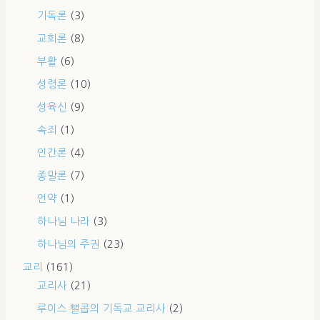
기독론
(3)
교회론
(8)
부활
(6)
성령론
(10)
성육신
(9)
속죄
(1)
인간론
(4)
종말론
(7)
언약
(1)
하나님 나라
(3)
하나님의 주권
(23)
교리
(161)
교리사
(21)
루이스 뻘콥의 기독교 교리사
(2)