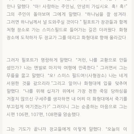
만나 말했다. “아! 사랑하는 주인님, 안녕히 가십시오. 흑! 흑!”
그의 주인이 돌아보며 그에게 말했다. “하나님을 잘 섬겨라.
그러면 하나님께서 널 도와주실 것이다.” 필포트가 장관들과 함께
처형 장소로 가는 스미스필드로 들어가는 길은 더러웠다. 화형
장소에 도착하자 두 장교가 그를 데리고 화형대로 향해 올라갔다.
그러자 필포트가 명랑하게 말했다. “저런, 나를 교황으로 만들
셈인가? 나는 맨발로 마지막 여행에 만족한다.” 그러면서 그는
무릎을 꿇고 말했다. “오! 스미스 필드여!(사형장소) 나는 네게
서원한 것을 갚으리라.”그리고 일어나 화형대에 입을 맞추며
말했다. “나를 위해 십자가 위에서 가장 천한 죽임 당하심을
거절치 않으신 구세주를 생각하면 내 어찌 이 화형대에서 죽기를
부끄럽게 여기겠는가?” 그러더니 그는 순종하는 마음으로 그는
시편 106편, 107편, 108편을 암송했다.
그는 기도가 끝나자 장교들에게 이렇게 말했다. “오늘의 이