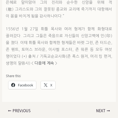
은혜로 말미암아 그의 진리와 순수한 신앙을 위해 적
(敵) 그리스도와 그의 잘못된 종교와 교리에 죽기까지 대항해서
이 몸을 바치게 됨을 감사하나이다.”
1556년 1월 27일 휘틀 목사와 여러 형제가 함께 화형대로
끌려갔다. 그리고 그들은 죽음으로 자신들의 신앙고백에 인(印)
을 쳤다. 이때 휘틀 목사와 함께한 형제들은 바렛 그린, 존 터드슨,
존 웬트, 토머스 브라운, 이사벨 포스터, 존 워른 등 모두 여섯
명이었다.(*) 출처 / 기독교순교사화(존 폭스 원저, 머리 킹 편저,
생명의 말씀사) <
다음에 계속
>
Share this:
Facebook
X
PREVIOUS
NEXT