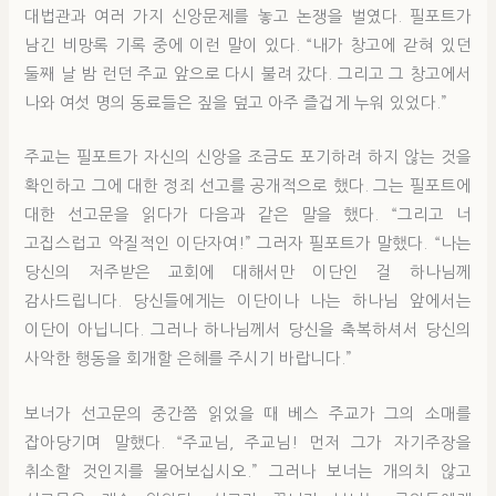
대법관과 여러 가지 신앙문제를 놓고 논쟁을 벌였다. 필포트가
남긴 비망록 기록 중에 이런 말이 있다. “내가 창고에 갇혀 있던
둘째 날 밤 런던 주교 앞으로 다시 불려 갔다. 그리고 그 창고에서
나와 여섯 명의 동료들은 짚을 덮고 아주 즐겁게 누워 있었다.”
주교는 필포트가 자신의 신앙을 조금도 포기하려 하지 않는 것을
확인하고 그에 대한 정죄 선고를 공개적으로 했다. 그는 필포트에
대한 선고문을 읽다가 다음과 같은 말을 했다. “그리고 너
고집스럽고 악질적인 이단자여!” 그러자 필포트가 말했다. “나는
당신의 저주받은 교회에 대해서만 이단인 걸 하나님께
감사드립니다. 당신들에게는 이단이나 나는 하나님 앞에서는
이단이 아닙니다. 그러나 하나님께서 당신을 축복하셔서 당신의
사악한 행동을 회개할 은혜를 주시기 바랍니다.”
보너가 선고문의 중간쯤 읽었을 때 베스 주교가 그의 소매를
잡아당기며 말했다. “주교님, 주교님! 먼저 그가 자기주장을
취소할 것인지를 물어보십시오.” 그러나 보너는 개의치 않고