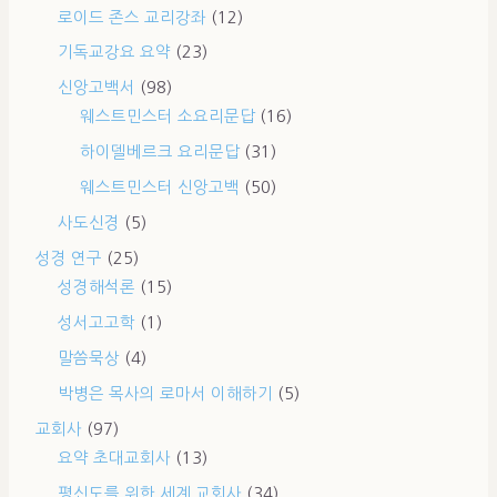
로이드 존스 교리강좌
(12)
기독교강요 요약
(23)
신앙고백서
(98)
웨스트민스터 소요리문답
(16)
하이델베르크 요리문답
(31)
웨스트민스터 신앙고백
(50)
사도신경
(5)
성경 연구
(25)
성경해석론
(15)
성서고고학
(1)
말씀묵상
(4)
박병은 목사의 로마서 이해하기
(5)
교회사
(97)
요약 초대교회사
(13)
평신도를 위한 세계 교회사
(34)