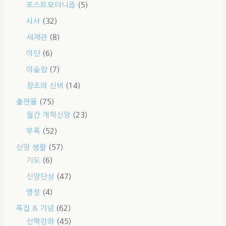
포스트모더니즘
(5)
시사
(32)
세계관
(8)
이단
(6)
이슬람
(7)
창조의 신비
(14)
출판물
(75)
월간 개혁신앙
(23)
부록
(52)
신앙 생활
(57)
기도
(6)
신앙단상
(47)
영성
(4)
특집 & 기념
(62)
신학강좌
(45)