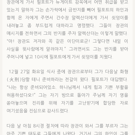
장관에게 가서 필포트가 뉴게이트 감옥에서 어떤 취급을 받고
있는지 말하자 그는 손가락에서 금반지를 빼어 필포트의 하인과
함께 온 자에게 주면서 간수장 알렉산더에게 가서 쇳덩이를
내려놓고 좀 부드럽게 대하라고 명령했다. 그들이 장관의
메시지를 전하면서 그의 반지를 주자 알렉산더는 이렇게 말했다.
“아! 장관도 저자와 꼭 같은 이단이로군! 그렇다면 내일 이
사실을 윗사람에게 알려야지.” 그러면서도 그는 반지를 받아
주머니에 넣고 10시에 필포트에게 가서 쇳덩이를 치웠다.
12월 27일 화요일 식사 중에 장관으로부터 그가 다음날 화형
(火刑)당할 테니 준비하라는 전갈이 왔다. 필포트가 대답했다.
“나는 항상 준비되어있소. 하나님께서 내게 힘과 기쁜 부활을
허용하셨다오!” 그는 자기 방으로 돌아가 주님께 자기 영을
쏟아놓으며 진리를 위해 자기를 고난받기에 합당한 자로
여기셨음을 진심으로 감사드렸다.
다음 날 아침 8시경 절차에 따라 장관이 와서 그를 부르자 그는
아주 기쁜 태도로 그들에게 나왔다. 거기서 그의 하인이 그를