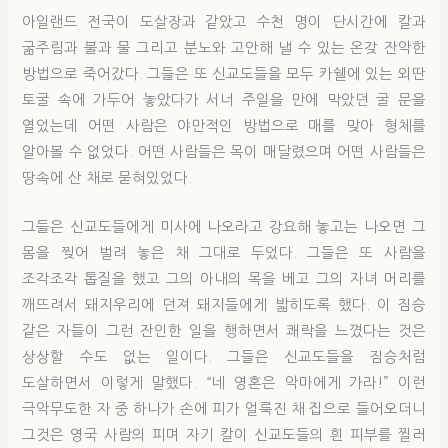
아일랜드 전국이 도살장과 같았고 수천 명이 단시간에 칼과
굶주림과 불과 물 그리고 분노와 고안해 낼 수 있는 온갖 잔악한
방법으로 죽어갔다. 그들은 또 신교도들을 모두 카쉘에 있는 외딴
토굴 속에 가두어 놓았다가 서너 주일을 만에 막았던 굴 문을
열었는데 어떤 사람은 야만적인 방법으로 매를 맞아 형체를
알아볼 수 없었다. 어떤 사람들은 목이 매달렸으며 어떤 사람들은
땅속에 산 채로 묻혀있었다.
그들은 신교도들에게 미사에 나오라고 강요해 놓고는 나오면 그
몸을 찢어 벌려 놓은 채 그대로 두었다. 그들은 또 사람을
조각조각 톱질을 했고 그의 아내의 목을 베고 그의 자녀 머리를
깨뜨려서 돼지우리에 던져 돼지들에게 밟히도록 했다. 이 짐승
같은 자들이 그런 잔인한 일을 행하면서 쾌락을 느꼈다는 것은
상상할 수도 없는 일이다. 그들은 신교도들을 짐승처럼
도살하면서 이렇게 말했다. “네 영혼은 악마에게 가라!” 이런
극악무도한 자 중 하나가 손에 피가 얼룩진 채 집으로 들어오더니
그것은 영국 사람의 피며 자기 칼이 신교도들의 흰 피부를 찔러