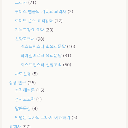
교리사
(21)
루이스 뻘콥의 기독교 교리사
(2)
로이드 존스 교리강좌
(12)
기독교강요 요약
(23)
신앙고백서
(98)
웨스트민스터 소요리문답
(16)
하이델베르크 요리문답
(31)
웨스트민스터 신앙고백
(50)
사도신경
(5)
성경 연구
(25)
성경해석론
(15)
성서고고학
(1)
말씀묵상
(4)
박병은 목사의 로마서 이해하기
(5)
교회사
(97)