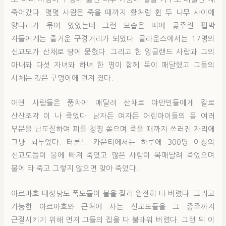
죽어갔다. 몇몇 사람은 죽을 때까지 활처럼 휜 두 나무 사이에
양다리가 묶여 있었는데 그런 모습은 피에 굶주린 핍박
자들에게는 즐거운 구경거리가 되었다. 클라운스에서는 17명의
신교도가 산채로 땅에 묻혔다. 그리고 한 잉글랜드 사람과 그의
아내와 다섯 자녀와 하녀 한 명이 함께 목이 매달렸고 그들의
시체는 깊은 구덩이에 던져 졌다.
어떤 사람들은 풍차에 매달려 산채로 야만인들에게 칼로
산산조각 이 나 죽었다. 남자든 여자든 어린아이들의 몸 여러
부분을 난도질하여 피를 청평 쏟으며 죽을 때까지 쓰러진 자리에
그냥 놔두었다. 터론느 카운티에서는 하루에 300명 이상의
신교도들이 물에 빠져 죽었고 많은 사람이 목매달려 죽었으며
불에 타 죽고 그렇지 않으면 맞아 죽었다.
아르마흐 대성당도 폭도들이 불을 질러 완전히 타 버렸다. 그리고
가능한 아르마흐와 근처에 사는 신교도들을 그 종족까지
근절시키기 위해 먼저 그들의 집을 다 불태워 버렸다. 그런 뒤 이