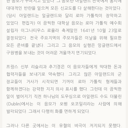
한 음모가 꾸며지고 있었다. 그 음모란 아일랜드 전국에서 동시에
대대적인 반란을 일으켜 모든 신교도를 다 살해한다는 것이었다.
(당시 아일랜드는 일글랜드와 달리 로마 가톨릭이 장악하고
있었다. 편집자) 이 끔찍한 대학살 음모는 로마 가톨릭 예수회
설립자 이그나티우스 로욜라 축제일인 1641년 10월 23일로
결정되었다. 전국 주요지역의 주모자들은 이날을 위해 필요한
모든 준비를 끝냈다. 그리고 그 음모의 실행은 잉글랜드에서
구원병을 보내는 것이 어려운 겨울까지 연기되었다.
프랑스 신부 리슬리과 추기경은 이 음모자들에게 막대한 돈과
협력자들을 보내기로 약속했다. 그리고 많은 아일랜드의 군
장교들이 거사가 시작되면 기꺼이 로마 가톨릭 형제들과
함께하겠다는 강력한 지지 의사 표시를 했다. 그런데 이 끔찍한
일이 벌어지기 직전 하나님의 도우심으로 아일랜드 수도 더불린
(Dublin)에서는 이 음모가 오웬 오코밀리라는 사람에 의해
발각되었다. 그래서 다행히 화를 면하게 되었다.
그러나 다른 곳에서는 이 유혈의 비극이 저지되지 못했다.