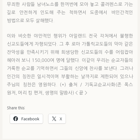
무죄한 사람들 남녀노소를 한꺼번에 모아 놓고 콜러렌스로 가는
길로 안전하게 인도해 주는 척하면서 도중에서 비인간적인
방법으로 모두 살해했다.
이와 비슷한 야만적인 행위가 아일랜드 전국 각처에서 불행한
신교도들에게 자행되었다. 그 후 로마 가톨릭교도들의 악마 같은
잔악성을 만족시키기 위해 희생당한 신교도들의 수를 어림잡아
헤아려 보니 150,000여 명에 달했다. 이같이 우리는 순교자들의
거룩한 순교를 기억하면서 그들의 신앙에 찬사를 보낸다. 그러나
인간의 칭찬은 일시적이며 부활하는 날까지로 제한되어 있으나
주님의 칭찬은 영원하다. (*) 출처 / 기독교순교사화(존 폭스
원저, 머리 킹 편저, 생명의 말씀사) < 끝 >
Share this:
Facebook
X