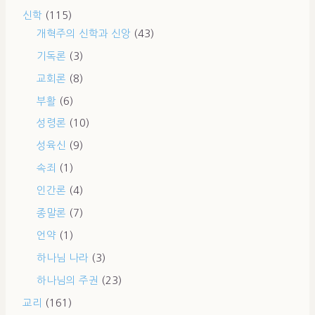
신학
(115)
개혁주의 신학과 신앙
(43)
기독론
(3)
교회론
(8)
부활
(6)
성령론
(10)
성육신
(9)
속죄
(1)
인간론
(4)
종말론
(7)
언약
(1)
하나님 나라
(3)
하나님의 주권
(23)
교리
(161)