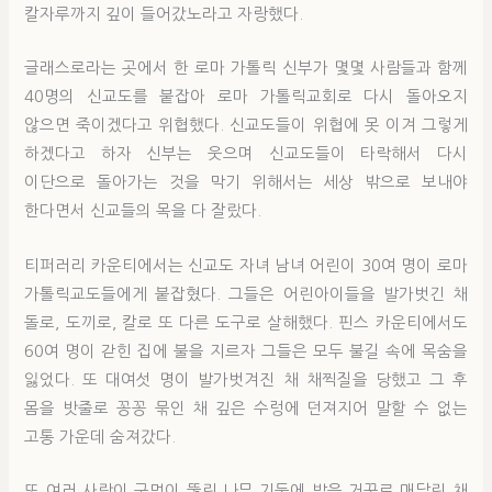
칼자루까지 깊이 들어갔노라고 자랑했다.
글래스로라는 곳에서 한 로마 가톨릭 신부가 몇몇 사람들과 함께
40명의 신교도를 붙잡아 로마 가톨릭교회로 다시 돌아오지
않으면 죽이겠다고 위협했다. 신교도들이 위협에 못 이겨 그렇게
하겠다고 하자 신부는 웃으며 신교도들이 타락해서 다시
이단으로 돌아가는 것을 막기 위해서는 세상 밖으로 보내야
한다면서 신교들의 목을 다 잘랐다.
티퍼러리 카운티에서는 신교도 자녀 남녀 어린이 30여 명이 로마
가톨릭교도들에게 붙잡혔다. 그들은 어린아이들을 발가벗긴 채
돌로, 도끼로, 칼로 또 다른 도구로 살해했다. 핀스 카운티에서도
60여 명이 갇힌 집에 불을 지르자 그들은 모두 불길 속에 목숨을
잃었다. 또 대여섯 명이 발가벗겨진 채 채찍질을 당했고 그 후
몸을 밧줄로 꽁꽁 묶인 채 깊은 수렁에 던져지어 말할 수 없는
고통 가운데 숨져갔다.
또 여러 사람이 구멍이 뚫린 나무 기둥에 발을 거꾸로 매달린 채