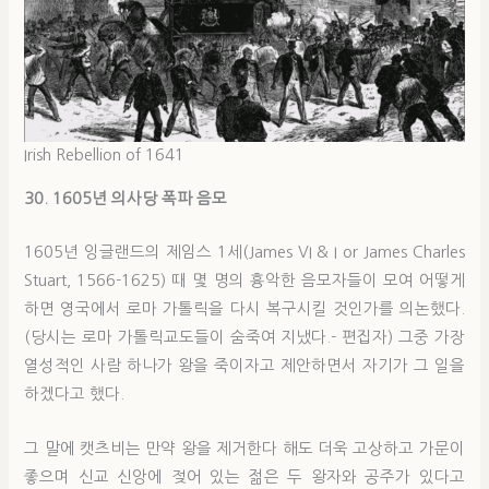
Irish Rebellion of 1641
30. 1605년 의사당 폭파 음모
1605년 잉글랜드의 제임스 1세(James VI & I or James Charles
Stuart, 1566-1625) 때 몇 명의 흉악한 음모자들이 모여 어떻게
하면 영국에서 로마 가톨릭을 다시 복구시킬 것인가를 의논했다.
(당시는 로마 가톨릭교도들이 숨죽여 지냈다.- 편집자) 그중 가장
열성적인 사람 하나가 왕을 죽이자고 제안하면서 자기가 그 일을
하겠다고 했다.
그 말에 캣츠비는 만약 왕을 제거한다 해도 더욱 고상하고 가문이
좋으며 신교 신앙에 젖어 있는 젊은 두 왕자와 공주가 있다고