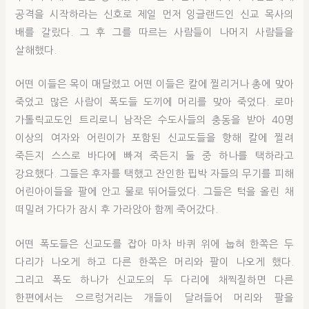
공격을 시작하라는 신호로 제일 먼저 잉글랜드인 신교 목사의
배를 갈랐다. 그 후 그를 따르는 사람들이 나머지 사람들을
살해했다.
어떤 이들은 목이 매달렸고 어떤 이들은 칼에 찔리거나 총에 맞아
죽었고 많은 사람이 폭도들 도끼에 머리를 맞아 죽었다. 로마
가톨릭교도인 트리로니 남작은 수도사들의 충동을 받아 40명
이상의 여자와 어린이가 포함된 신교도들을 향해 칼에 찔려
죽든지 스스로 바다에 빠져 죽든지 둘 중 하나를 택하라고
강요했다. 그들은 후자를 택했고 잔인한 핍박 자들의 무기를 피해
어린아이들을 팔에 안고 물로 뛰어들었다. 그들은 턱을 올린 채
떠밀려 가다가 잠시 후 가라앉아 함께 죽어갔다.
어떤 폭도들은 신교도를 잡아 마차 바퀴 위에 눕혀 한쪽은 두
다리가 나오게 하고 다른 한쪽은 머리와 팔이 나오게 했다.
그리고 폭도 하나가 신교도의 두 다리에 채찍질하면 다른
한편에서는 으르렁거리는 개들이 달려들어 머리와 팔을