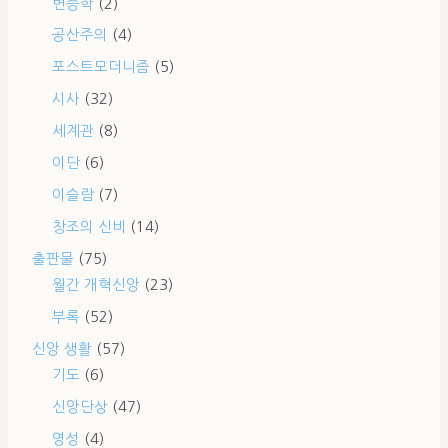
변증학
(2)
공산주의
(4)
포스트모더니즘
(5)
시사
(32)
세계관
(8)
이단
(6)
이슬람
(7)
창조의 신비
(14)
출판물
(75)
월간 개혁신앙
(23)
부록
(52)
신앙 생활
(57)
기도
(6)
신앙단상
(47)
영성
(4)