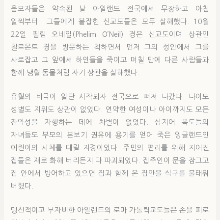
음모자들은 약속된 날 아일랜드 전국에서 무장하고 아침
일찍부터 그들에게 붙잡힌 신교도들은 모두 살해했다. 10월
22일 필림 오네일(Phelim O’Neil) 경은 신교도이며 상관인
찰르몬트 경을 방문하는 척하면서 먼저 그의 성안에서 그를
사로잡고 그 앞에서 하인들을 죽이고 며칠 만에 다른 사람들과
함께 냉혈 동물처럼 자기 상관을 살해했다.
유혈의 비극이 일단 시작되자 전국으로 퍼져 나갔다. 나이도
성별도 지위도 상관이 없었다. 연약한 여성이나 아이까지도 모든
잔악성을 자행하는 데에 차별이 없었다. 심지어 폭도들의
자녀들도 부모의 본보기 권유에 용기를 얻어 죽은 잉글랜드인
어린이의 시체를 때릴 지경이었다. 주민의 편리를 위해 지어진
집들은 재로 화해 버리든지 다 파괴되었다. 집주인이 문을 잠그고
집 안에서 방어하고 있으면 집과 함께 온 집안을 식구를 불태워
버렸다.
맹신적이고 무자비한 아일랜드의 로마 가톨릭교도들은 손을 피로