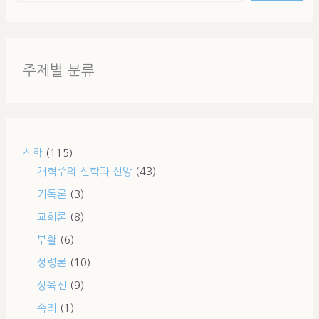
주제별 분류
신학
(115)
개혁주의 신학과 신앙
(43)
기독론
(3)
교회론
(8)
부활
(6)
성령론
(10)
성육신
(9)
속죄
(1)