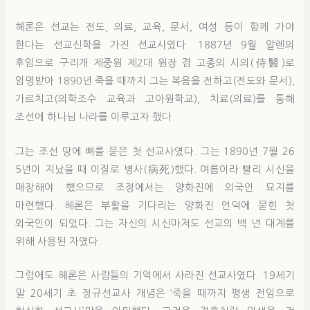
헤론은 선교는 전도, 의료, 교육, 문서, 여성 등이 함께 가야
한다는 선교신학을 가진 선교사였다. 1887년 9월 알렌의
후임으로 구리개 제중원 제2대 원장 겸 고종의 시의(侍醫)로
임명받아 1890년 죽을 때까지 그는 복음을 전하고(전도와 문서),
가르치고(의학조수 교육과 고아원학교), 치료(의료)를 통해
조선에 하나님 나라를 이루고자 했다.
그는 조선 땅에 뼈를 묻은 첫 선교사였다. 그는 1890년 7월 26
5년이 지났을 때 이질로 병사(病死)했다. 여름이라 빨리 시신을
매장해야 했으므로 조정에서는 양화진에 외국인 묘지를
마련했다. 헤론은 부활을 기다리는 양화진 언덕에 묻힌 첫
외국인이 되었다. 그는 자신의 시신마저도 선교의 백 년 대계를
위해 사용된 자였다.
그럼에도 헤론은 사람들의 기억에서 사라진 선교사였다. 19세기
말 20세기 초 정규선교사 개념은 ‘죽을 때까지 평생 전임으로