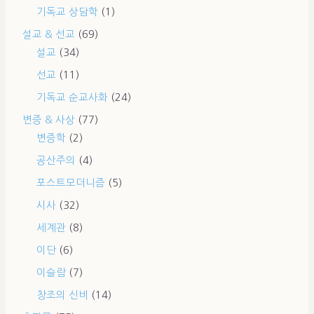
기독교 상담학
(1)
설교 & 선교
(69)
설교
(34)
선교
(11)
기독교 순교사화
(24)
변증 & 사상
(77)
변증학
(2)
공산주의
(4)
포스트모더니즘
(5)
시사
(32)
세계관
(8)
이단
(6)
이슬람
(7)
창조의 신비
(14)