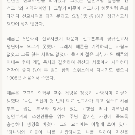
헌신한 선교사’만을 의미했다. 그것은 결혼처럼 일생을 건
선교부와 계약관계였다. 그렇기 때문에 선교사가 헤론처럼 은퇴
때까지 선교사역을 하지 못하고 요절(夭折)하면 정규선교사
명단에 넣지 않았다.
헤론은 5년짜리 선교사였기 때문에 선교본부의 정규선교사
명단에도 오르지 못했다. 그래서 헤론을 기억하려는 사람도
없었고 그를 찾는 사람도 없었다. 졸지에 젊은 과부가 된 헤론의
아내는 후에 게일 목사와 결혼하여 원산과 서울에서 사역하다
건강이 좋지 않아 두 딸과 함께 스위스에서 지내기도 했으나
1908년 서울에서 죽었다.
헤론은 모교의 의학부 교수 청빙을 정중히 사양하며 이렇게
말했다. “나는 조선의 첫 번째 의료 선교사가 되고 싶소!” 헤론
부부는 정든 부모와 형제가 있는 고향을 떠나 이역만리
생면부지의 조선인들을 위해 주님 맡기신 사명에 죽도록
충성하다 생명을 바쳤다. 그의 묘비에는 이렇게 쓰여 있다.
“하나님의 아들이 나를 사랑하시고 나를 위하여 자신을