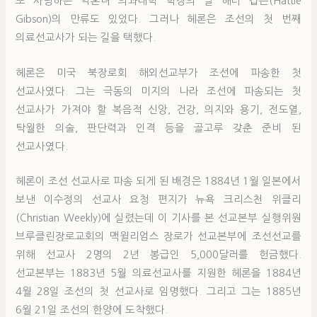
또 사랑하는 약혼녀 의과대학 학장의 딸 해터 깁슨(Hattie
Gibson)의 만류도 있었다. 그러나 헤론은 조선의 첫 번째
의료선교사가 되는 길을 택했다.
헤론은 미국 북장로회 해외선교부가 조선에 파송한 첫
선교사였다. 그는 극동의 미지의 나라 조선에 파송되는 첫
선교사가 가져야 할 복음적 신앙, 건강, 의지와 용기, 전도열,
탁월한 의술, 판단력과 인격 등을 골고루 갖춘 준비 된
선교사였다.
헤론이 조선 선교사로 파송 되게 된 배경은 1884년 1월 일본에서
보낸 이수정의 선교사 요청 편지가 뉴욕 크리스천 위클리
(Christian Weekly)에 실렸는데 이 기사를 본 선교본부 실행위원
브루클린장로교회의 맥윌리엄스 장로가 선교본부에 조선선교를
위해 선교사 2명의 2년 봉급인 5,000달러를 헌금했다.
선교본부는 1883년 5월 의료선교사를 지원한 헤론을 1884년
4월 28일 조선의 첫 선교사로 임명했다. 그리고 그는 1885년
6월 21일 조선의 한양에 도착했다.