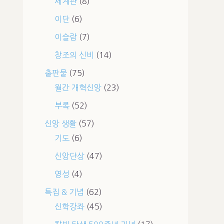
세계관
(8)
이단
(6)
이슬람
(7)
창조의 신비
(14)
출판물
(75)
월간 개혁신앙
(23)
부록
(52)
신앙 생활
(57)
기도
(6)
신앙단상
(47)
영성
(4)
특집 & 기념
(62)
신학강좌
(45)