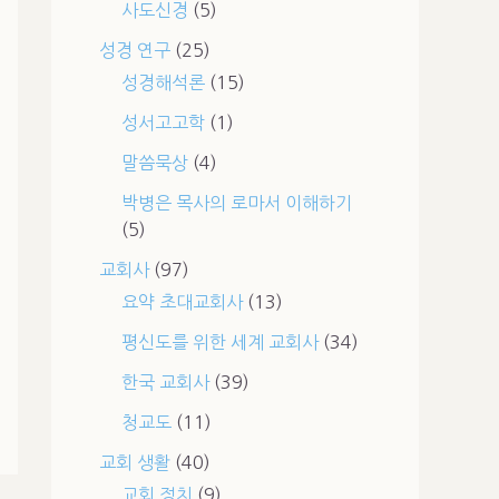
사도신경
(5)
성경 연구
(25)
성경해석론
(15)
성서고고학
(1)
말씀묵상
(4)
박병은 목사의 로마서 이해하기
(5)
교회사
(97)
요약 초대교회사
(13)
평신도를 위한 세계 교회사
(34)
한국 교회사
(39)
청교도
(11)
교회 생활
(40)
교회 정치
(9)