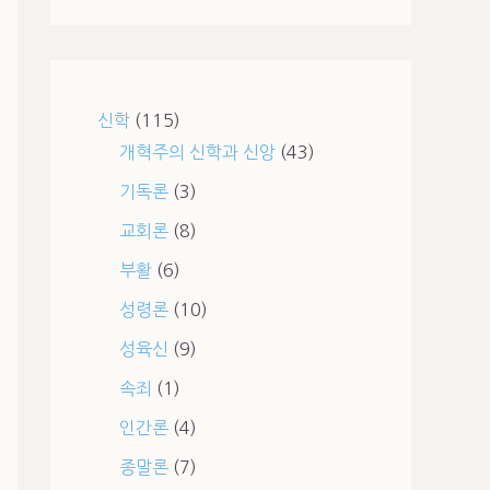
신학
(115)
개혁주의 신학과 신앙
(43)
기독론
(3)
교회론
(8)
부활
(6)
성령론
(10)
성육신
(9)
속죄
(1)
인간론
(4)
종말론
(7)