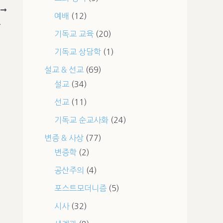
T
예배
(12)
 받는 이유
기독교 교육
(20)
기독교 상담학
(1)
설교 & 선교
(69)
설교
(34)
선교
(11)
기독교 순교사화
(24)
변증 & 사상
(77)
변증학
(2)
공산주의
(4)
포스트모더니즘
(5)
시사
(32)