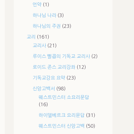
언약
(1)
하나님 나라
(3)
하나님의 주권
(23)
교리
(161)
교리사
(21)
루이스 뻘콥의 기독교 교리사
(2)
로이드 존스 교리강좌
(12)
기독교강요 요약
(23)
신앙고백서
(98)
웨스트민스터 소요리문답
(16)
하이델베르크 요리문답
(31)
웨스트민스터 신앙고백
(50)