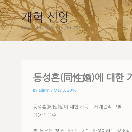
Skip
to
개혁 신앙
content
The Truth and Gospel Mission
동성혼(同性婚)에 대한 
By
admin
/
May 5, 2016
동성혼(同性婚)에 대한 기독교 세계관적 고찰
최용준 교수
본 논문은 창조, 타락, 구속, 완성이라는 성경