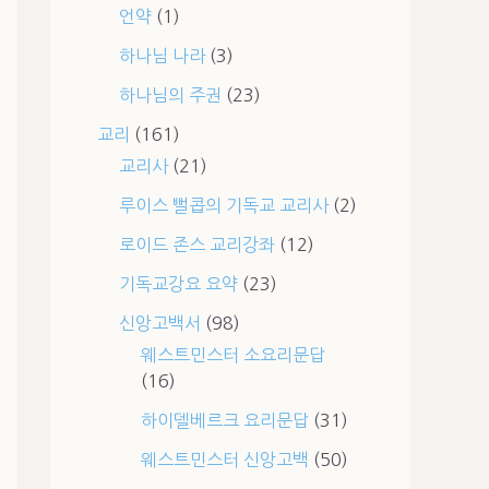
언약
(1)
하나님 나라
(3)
하나님의 주권
(23)
교리
(161)
교리사
(21)
루이스 뻘콥의 기독교 교리사
(2)
로이드 존스 교리강좌
(12)
기독교강요 요약
(23)
신앙고백서
(98)
웨스트민스터 소요리문답
(16)
하이델베르크 요리문답
(31)
웨스트민스터 신앙고백
(50)