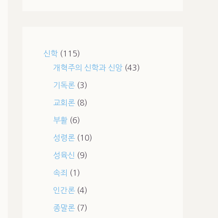
신학
(115)
개혁주의 신학과 신앙
(43)
기독론
(3)
교회론
(8)
부활
(6)
성령론
(10)
성육신
(9)
속죄
(1)
인간론
(4)
종말론
(7)