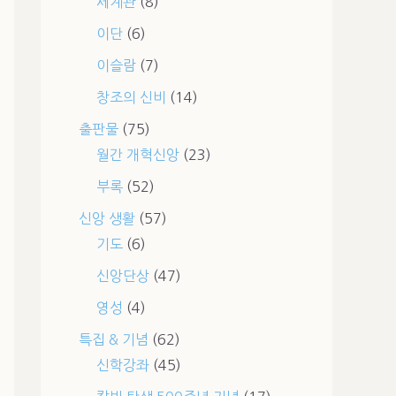
세계관
(8)
이단
(6)
이슬람
(7)
창조의 신비
(14)
출판물
(75)
월간 개혁신앙
(23)
부록
(52)
신앙 생활
(57)
기도
(6)
신앙단상
(47)
영성
(4)
특집 & 기념
(62)
신학강좌
(45)