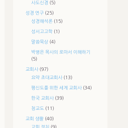
사도신경
(5)
성경 연구
(25)
성경해석론
(15)
성서고고학
(1)
말씀묵상
(4)
박병은 목사의 로마서 이해하기
(5)
교회사
(97)
요약 초대교회사
(13)
평신도를 위한 세계 교회사
(34)
한국 교회사
(39)
청교도
(11)
교회 생활
(40)
교회 정치
(9)