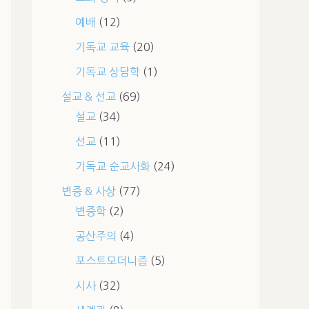
예배
(12)
기독교 교육
(20)
기독교 상담학
(1)
설교 & 선교
(69)
설교
(34)
선교
(11)
기독교 순교사화
(24)
변증 & 사상
(77)
변증학
(2)
공산주의
(4)
포스트모더니즘
(5)
시사
(32)