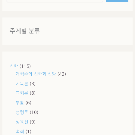
주제별 분류
신학
(115)
개혁주의 신학과 신앙
(43)
기독론
(3)
교회론
(8)
부활
(6)
성령론
(10)
성육신
(9)
속죄
(1)