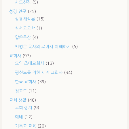
사도신경
(5)
성경 연구
(25)
성경해석론
(15)
성서고고학
(1)
말씀묵상
(4)
박병은 목사의 로마서 이해하기
(5)
교회사
(97)
요약 초대교회사
(13)
평신도를 위한 세계 교회사
(34)
한국 교회사
(39)
청교도
(11)
교회 생활
(40)
교회 정치
(9)
예배
(12)
기독교 교육
(20)