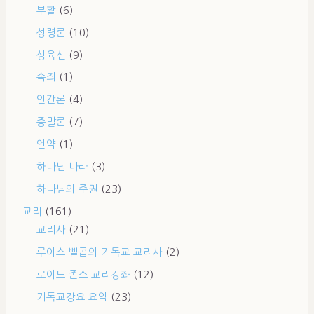
부활
(6)
성령론
(10)
성육신
(9)
속죄
(1)
인간론
(4)
종말론
(7)
언약
(1)
하나님 나라
(3)
하나님의 주권
(23)
교리
(161)
교리사
(21)
루이스 뻘콥의 기독교 교리사
(2)
로이드 존스 교리강좌
(12)
기독교강요 요약
(23)