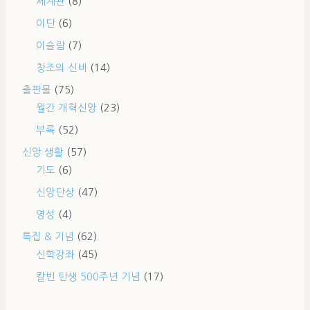
세계관
(8)
이단
(6)
이슬람
(7)
창조의 신비
(14)
출판물
(75)
월간 개혁신앙
(23)
부록
(52)
신앙 생활
(57)
기도
(6)
신앙단상
(47)
영성
(4)
특집 & 기념
(62)
신학강좌
(45)
칼빈 탄생 500주년 기념
(17)