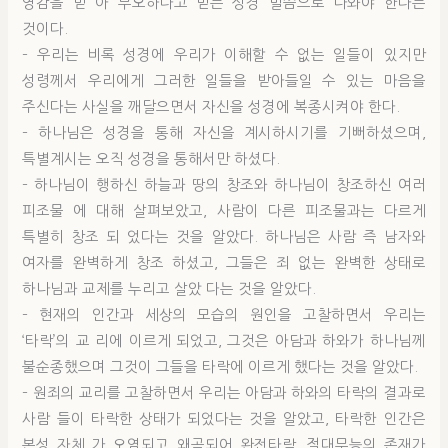
영감을 받 아 무오하다고 믿는 성경 말씀으로 나와야 한다는
것이다.
– 우리는 비록 성경에 우리가 이해할 수 없는 일들이 있지만
성령께서 우리에게 그러한 일들을 받아들일 수 있는 마음을
주신다는 사실을 깨달으면서 자신을 성경에 복종시켜야 한다.
– 하나님은 성경을 통해 자신을 계시하시기를 기뻐하셨으며,
특별계시는 오직 성경을 통해서만 하셨다.
– 하나님이 행하신 하늘과 땅의 창조와 하나님이 창조하신 여러
피조물 에 대해 살펴보았고, 사람이 다른 피조물과는 다르게
특별히 창조 되 었다는 것을 알았다. 하나님은 사람 즉 남자와
여자를 완벽하게 창조 하셨고, 그들은 죄 없는 완벽한 상태로
하나님과 교제를 누리고 살았 다는 것을 알았다.
– 현재의 인간과 세상의 모습의 원인을 고찰하면서 우리는
‘타락’의 교 리에 이르게 되었고, 그것은 아담과 하와가 하나님께
불순종했으며 그것이 그들을 타락에 이르게 했다는 것을 알았다.
– 원죄의 교리를 고찰하면서 우리는 아담과 하와의 타락의 결과로
사람 들이 타락한 상태가 되었다는 것을 알았고, 타락한 인간은
본성 자체 가 오염되고 왜곡되어 완전타락, 절대무능의 존재가