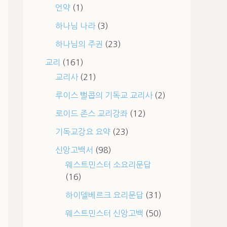
언약
(1)
하나님 나라
(3)
하나님의 주권
(23)
교리
(161)
교리사
(21)
루이스 뻘콥의 기독교 교리사
(2)
로이드 존스 교리강좌
(12)
기독교강요 요약
(23)
신앙고백서
(98)
웨스트민스터 소요리문답
(16)
하이델베르크 요리문답
(31)
웨스트민스터 신앙고백
(50)