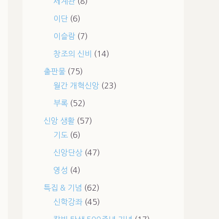
세계관
(8)
이단
(6)
이슬람
(7)
창조의 신비
(14)
출판물
(75)
월간 개혁신앙
(23)
부록
(52)
신앙 생활
(57)
기도
(6)
신앙단상
(47)
영성
(4)
특집 & 기념
(62)
신학강좌
(45)