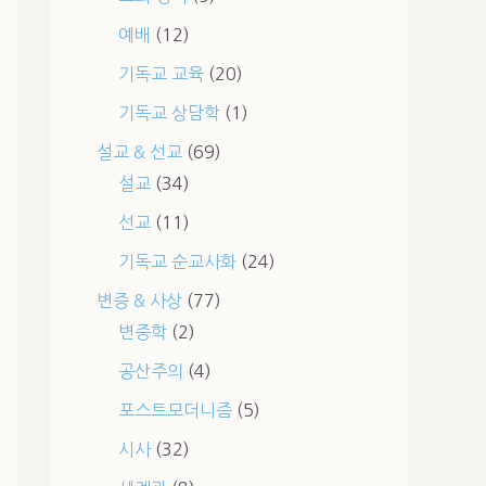
예배
(12)
기독교 교육
(20)
기독교 상담학
(1)
설교 & 선교
(69)
설교
(34)
선교
(11)
기독교 순교사화
(24)
변증 & 사상
(77)
변증학
(2)
공산주의
(4)
포스트모더니즘
(5)
시사
(32)