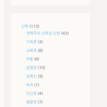
신학
(115)
개혁주의 신학과 신앙
(43)
기독론
(3)
교회론
(8)
부활
(6)
성령론
(10)
성육신
(9)
속죄
(1)
인간론
(4)
종말론
(7)