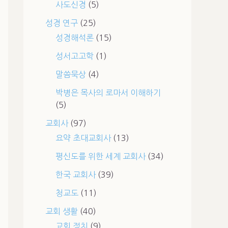
사도신경
(5)
성경 연구
(25)
성경해석론
(15)
성서고고학
(1)
말씀묵상
(4)
박병은 목사의 로마서 이해하기
(5)
교회사
(97)
요약 초대교회사
(13)
평신도를 위한 세계 교회사
(34)
한국 교회사
(39)
청교도
(11)
교회 생활
(40)
교회 정치
(9)