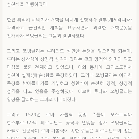
성찬식을 거행하였다.
한편 취리히 시의회가 개혁을 더디게 진행하자 일부(재세례파)가
과격하고 급진적인 개혁을 요구하면서 과격한 개혁운동을
전개하자 쯔빙글리는 그들과 결별하였다.
그리고 쯔빙글리는 루터와도 성만찬 논쟁을 일으키게 되는데,
루터는 성찬식에 상징적 성격이 있다는 것과 영적인 의미의 먹고
마심을 물론 전제하고 있었으나, 이와 동시에 그리스도께서
성찬에 실재(實在)함을 주장하였다. 그러나 쯔빙글리는 이러한
주장을 받아들이기를 거부하고 성찬식이 순전히 영적, 상징적
성격을 띠고 있음을 주장하였다. 이로써 루터와 쯔빙글리는
입장을 달리하는 교파로 나뉘어졌다.
그리고 1529년 로마 가톨릭 동맹 주들이 오스트리아
합스부르그가의 페르디난드 공작과 연맹을 맺자 쯔빙글리는
카펠로 진군하여 로마 가톨릭에 속한 주들은 페르디난드와 맺은