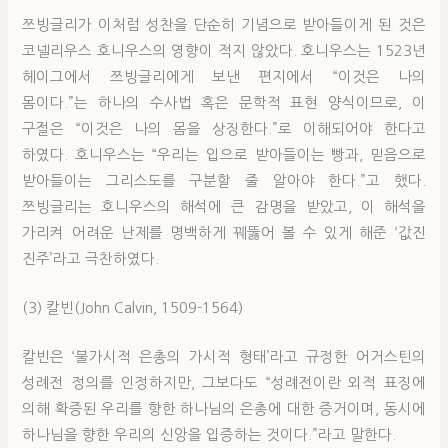
쯔빙글리가 이처럼 성찬을 단순히 기념으로 받아들이게 된 것은
코넬리우스 호니우스의 영향이 적지 않았다. 호니우스는 1523년
헤이그에서 쯔빙글리에게 보낸 편지에서 “이것은 나의
몸이다.”는 하나의 수사법 혹은 문학적 표현 양식이므로, 이
구절은 “이것은 나의 몸을 상징한다.”로 이해되어야 한다고
하였다. 호니우스는 “우리는 입으로 받아들이는 빵과, 믿음으로
받아들이는 그리스도를 구분할 줄 알아야 한다.”고 했다.
쯔빙글리는 호니우스의 해석에 큰 감명을 받았고, 이 해석을
가리켜 어려운 난제를 명백하게 꿰뚫어 볼 수 있게 해준 ‘값진
진주’라고 극찬하였다.
(3) 칼빈(John Calvin, 1509-1564)
칼빈은 ‘불가시적 은총의 가시적 형태’라고 규정한 어거스틴의
성례전 정의를 인정하지만, 그보다도 “성례전이란 외적 표징에
의해 확증된 우리를 향한 하나님의 은총에 대한 증거이며, 동시에
하나님을 향한 우리의 신앙을 입증하는 것이다.”라고 말한다.