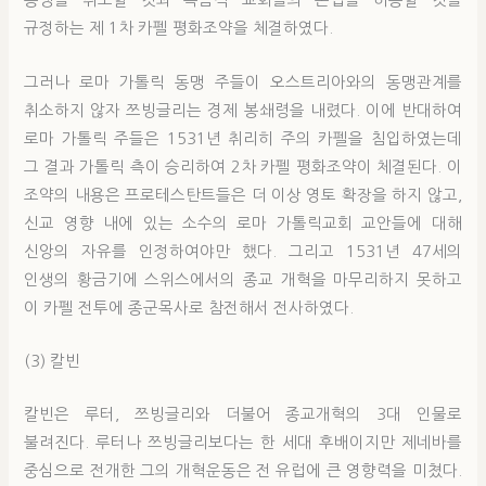
동맹을 취소할 것과 복음적 교회들의 존립을 허용할 것을
규정하는 제 1차 카펠 평화조약을 체결하였다.
그러나 로마 가톨릭 동맹 주들이 오스트리아와의 동맹관계를
취소하지 않자 쯔빙글리는 경제 봉쇄령을 내렸다. 이에 반대하여
로마 가톨릭 주들은 1531년 취리히 주의 카펠을 침입하였는데
그 결과 가톨릭 측이 승리하여 2차 카펠 평화조약이 체결된다. 이
조약의 내용은 프로테스탄트들은 더 이상 영토 확장을 하지 않고,
신교 영향 내에 있는 소수의 로마 가톨릭교회 교안들에 대해
신앙의 자유를 인정하여야만 했다. 그리고 1531년 47세의
인생의 황금기에 스위스에서의 종교 개혁을 마무리하지 못하고
이 카펠 전투에 종군목사로 참전해서 전사하였다.
(3) 칼빈
칼빈은 루터, 쯔빙글리와 더불어 종교개혁의 3대 인물로
불려진다. 루터나 쯔빙글리보다는 한 세대 후배이지만 제네바를
중심으로 전개한 그의 개혁운동은 전 유럽에 큰 영향력을 미쳤다.