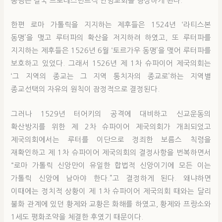
동맹은 결국 프로테스탄트적 연방교회를 형성하게 된다.
한편 로마 가톨릭을 지지하는 제후들은 1524년 ‘라티스본
동맹’을 맺고 루터파의 확산을 저지하려 하였고, 또 루터파를
지지하는 제후들은 1526년 6월 ‘토르가우 동맹’을 맺어 루터파를
보호하고 있었다. 그래서 1526년 제 1차 슈파이어 제국의회는
‘그 지역의 종교는 그 지역 통치자의 종교로’하는 지역별
종교선택의 자유의 원칙이 잠정적으로 결정된다.
그러나 1529년 터어키의 공격에 대비하고 신교운동의
확산방지를 위한 제 2차 슈파이어 제국의회가 개최되었고
제국의회에서는 루터를 이단으로 정죄한 보름스 칙령을
재확인하고 제 1차 슈파이어 제국의회의 결정사항을 번복하면서
“로마 가톨릭 신앙만이 유일한 합법적 신앙이기에 모든 이는
가톨릭 신앙에 남아야 한다.”고 결정하게 된다. 왜냐하면
이때에는 정치적 상황이 제 1차 슈파이어 제국의회 때와는 달리
불화 관계에 있던 황제와 교황은 화해를 하였고, 황제와 프랑소와
1세도 평화조약을 체결한 후였기 때문이다.