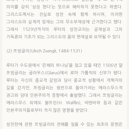
의미를 감히 ‘상징 한다’는 뜻으로 해석하지 못한다고 하였다.
그리스도께서는 진실로 성찬 속에 함께 하시며, 이러한
그리스도의 실제적 임재는 그의 무소부재성에 근거한다고 했다.
그래서 1529년까지의 루터의 성찬교리는 공재설과 그의
기독론의 기초가 되는 그리스도의 몸의 편재설로 요약될 수 있다.
(2) 쯔빙글리(Ulrich Zwingli, 1484-1531)
루터가 수도원에서 ‘은혜의 하나님’을 찾고 있을 때인 1506년 말
쯔빙글리는 글라우스(Glarus)에서 로마 가톨릭의 신부가 됐다.
루터는 자신의 종교적 갈망과 당시 종교적 상황에서 개혁자의
길을 갔지만, 쯔빙글리는 원전으로 돌아가려는 에라스무스적
권고와 당대 인본주의적 경향에서 출발했다. 그래서 쯔빙글리는
에라스무스 외에도 왈프린(H. Walflin), 비텐바하 등과 같은
인본주의자들로부터 적지 않은 영향을 받았다.
성만찬에 관한 쯔빙글리의 견해를 찾을 수 있는 최초의 문헌은