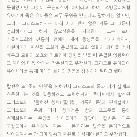
틀림없지만 그것이 구원의식이 아니라고 하며, 쯔빙글리처럼
유아기에 죽은 유아들은 모두 구원을 받는다고 말하지는 않지만,
그러나 그리스도께서는 아직 세례 받지 않은 자를 그 때문에
정죄하신다고 하지 않으셨음을 지적한다. 그는 로마
가톨릭교회의 전통적 견해인 세례 중생론을 폐기시키면서,
어린아이가 자신을 교회가 용납하고 교회 입회의 의미를 점차
배우고 교회의 보호와 가르침에 영향을 받을 때 은밀한 영향력이
그 아이의 마음 안에서 작용한다고 주장한다. 그러므로 유아들이
유아세례를 통해 미래의 회개와 믿음을 성취하게 된다고 했다.
칼빈은 또 ‘주의 만찬’을 논하면서 그리스도의 몸과 피가 실제로
현존한다는 것을 입증하려고 노력하지만, 루터파에서 발전된
그리스도의 부활하신 성체(聖體, 거룩한 몸)의 편재설에서
그리스도의 몸과 피가 성례전용 빵과 포도주를 통해
현재화된다는 주장을 받아들이지 않았다. 칼빈은 다른
구절들에서 유추하여 ‘이는 내 몸’이라는 말씀을 문자적으로
받아들여서는 안 되며 일종의 환유로 해석해야 한다고 주장했다.