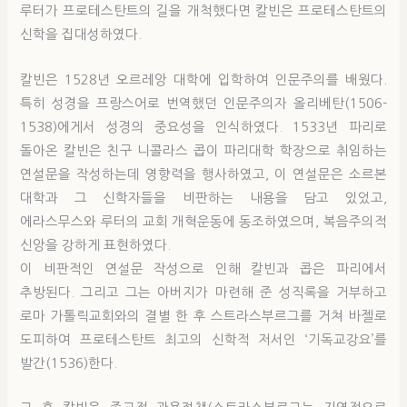
루터가 프로테스탄트의 길을 개척했다면 칼빈은 프로테스탄트의
신학을 집대성하였다.
칼빈은 1528년 오르레앙 대학에 입학하여 인문주의를 배웠다.
특히 성경을 프랑스어로 번역했던 인문주의자 올리베탄(1506-
1538)에게서 성경의 중요성을 인식하였다. 1533년 파리로
돌아온 칼빈은 친구 니콜라스 콥이 파리대학 학장으로 취임하는
연설문을 작성하는데 영향력을 행사하였고, 이 연설문은 소르본
대학과 그 신학자들을 비판하는 내용을 담고 있었고,
에라스무스와 루터의 교회 개혁운동에 동조하였으며, 복음주의적
신앙을 강하게 표현하였다.
이 비판적인 연설문 작성으로 인해 칼빈과 콥은 파리에서
추방된다. 그리고 그는 아버지가 마련해 준 성직록을 거부하고
로마 가톨릭교회와의 결별 한 후 스트라스부르그를 거쳐 바젤로
도피하여 프로테스탄트 최고의 신학적 저서인 ‘기독교강요’를
발간(1536)한다.