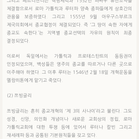
그리고 페르디난디는 혁명세력과 1552년 파싸우 휴전조약을
체결함으로서 로마 가톨릭과 루터파 양측 종파들에게 상호간의
관용을 보증하였다. 그리고 1555년 9월 아우구스부르크
제국의회에서 종교협정이 체결되었다. 즉 ‘그 땅이 속한 자에게
종교도 속한다.’는 지역별 종교선택의 자유의 원칙이 최종
결정되었다.
이로써 독일에서는 가톨릭과 프로테스탄트의 동등권이
인정되었으며, 백성들은 영주의 종교를 따르거나 다른 곳으로
이주해야 하였다. 그 이후 루터는 1546년 2월 18일 개혁운동을
멜랑히톤에게 맡기고 죽었다.
(2) 쯔빙글리
쯔빙글리는 흔히 종교개혁의 ‘제 3의 사나이’라고 불린다. 그도
성경, 신앙, 의인화 개념이나 새로운 교회상의 정립, 로마
가톨릭교회에 대한 투쟁 등에 있어서 루터나 칼빈 그리고
재세례파 등과 공통된 기본원칙들을 갖고 있다.