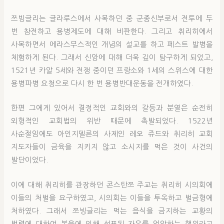
쯔빙글리는 글라루스에서 사목하던 중 군종신부로서 전투에 두
번 참전하고 용병제도에 대해 비판한다. 그리고 취리히에서
사목하면서 에라스무스적인 개념의 설교를 하고 페스트 발병을
체험하게 된다. 그래서 신앙에 대해 더욱 깊이 탐구하게 되었고,
1521년 카알 5세와 전쟁 중이던 프랑소와 1세의 스위스에 대한
용병파병 요청으로 다시 한 번 용병반대운동을 전개하였다.
한편 그에게 있어서 결정적인 교회와의 갈등과 분열은 순전히
외형적인 교회법의 위반 때문에 촉발되었다. 1522년
사순절임에도 아인지델른의 사제인 레오 쥬드와 취리히 교회
지도자들이 금육을 지키지 않고 소시지를 먹은 것이 사건의
발단이었다.
이에 대해 취리히를 관장하던 콘스탄쯔 주교는 취리히 시의회에
이들의 처벌을 요구하였고, 시의회는 이들을 투옥하고 벌금형에
처하였다. 그래서 쯔빙글리는 먹는 음식을 금지하는 교황의
법령에 대하여 복음에 의해 선포된 자유를 억압하는 행위라고