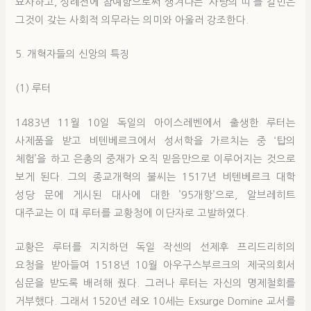
묘사하고, 성례전에 참예함으로써 생겨나는 ‘사랑의 띠’를 칼빈은
그것이 갖는 사회적 의무라는 의미와 아울러 강조한다.
5. 개혁자들의 신앙의 특징
(1) 루터
1483년 11월 10일 독일의 아이스레벤에서 출생한 루터는
사제품을 받고 비텐베르크에서 성서학을 가르치는 중 ‘탑의
체험’을 하고 은총의 중재가 오직 믿음만으로 이루어지는 것으로
보게 된다. 그의 종교개혁의 불씨는 1517년 비텐베르크 대학
성당 문에 게시된 대사에 대한 ’95개항’으로, 알브레히트
대주교는 이 때 루터를 교황청에 이단자로 고발하였다.
교황은 루터를 지지하던 독일 작센의 선제후 프리드리히의
요청을 받아들여 1518년 10월 아우구스부르크의 제국의회서
심문을 받도록 배려해 줬다. 그러나 루터는 자신의 명제철회를
거부했다. 그래서 1520년 레오 10세는 Exsurge Domine 교서를