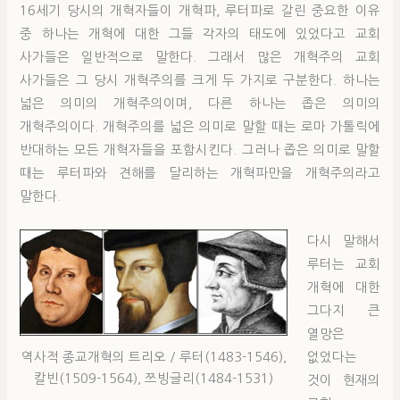
16세기 당시의 개혁자들이 개혁파, 루터파로 갈린 중요한 이유
중 하나는 개혁에 대한 그들 각자의 태도에 있었다고 교회
사가들은 일반적으로 말한다. 그래서 많은 개혁주의 교회
사가들은 그 당시 개혁주의를 크게 두 가지로 구분한다. 하나는
넓은 의미의 개혁주의이며, 다른 하나는 좁은 의미의
개혁주의이다. 개혁주의를 넓은 의미로 말할 때는 로마 가톨릭에
반대하는 모든 개혁자들을 포함시킨다. 그러나 좁은 의미로 말할
때는 루터파와 견해를 달리하는 개혁파만을 개혁주의라고
말한다.
다시 말해서
루터는 교회
개혁에 대한
그다지 큰
열망은
역사적 종교개혁의 트리오 / 루터(1483-1546),
없었다는
칼빈(1509-1564), 쯔빙글리(1484-1531)
것이 현재의