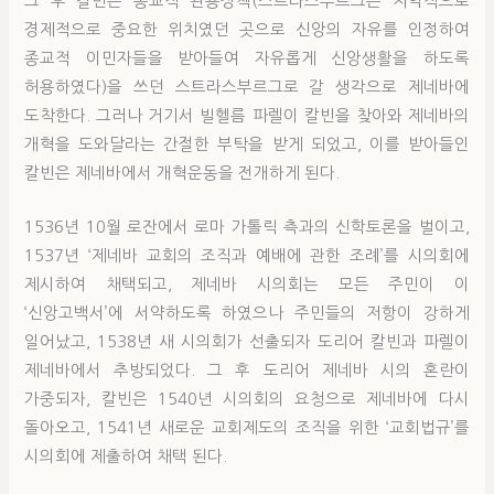
그 후 칼빈은 종교적 관용정책(스트라스부르그는 지역적으로
경제적으로 중요한 위치였던 곳으로 신앙의 자유를 인정하여
종교적 이민자들을 받아들여 자유롭게 신앙생활을 하도록
허용하였다)을 쓰던 스트라스부르그로 갈 생각으로 제네바에
도착한다. 그러나 거기서 빌헬름 파렐이 칼빈을 찾아와 제네바의
개혁을 도와달라는 간절한 부탁을 받게 되었고, 이를 받아들인
칼빈은 제네바에서 개혁운동을 전개하게 된다.
1536년 10월 로잔에서 로마 가톨릭 측과의 신학토론을 벌이고,
1537년 ‘제네바 교회의 조직과 예배에 관한 조례’를 시의회에
제시하여 채택되고, 제네바 시의회는 모든 주민이 이
‘신앙고백서’에 서약하도록 하였으나 주민들의 저항이 강하게
일어났고, 1538년 새 시의회가 선출되자 도리어 칼빈과 파렐이
제네바에서 추방되었다. 그 후 도리어 제네바 시의 혼란이
가중되자, 칼빈은 1540년 시의회의 요청으로 제네바에 다시
돌아오고, 1541년 새로운 교회제도의 조직을 위한 ‘교회법규’를
시의회에 제출하여 채택 된다.