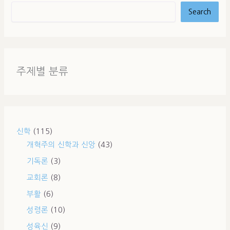
Search
주제별 분류
신학
(115)
개혁주의 신학과 신앙
(43)
기독론
(3)
교회론
(8)
부활
(6)
성령론
(10)
성육신
(9)