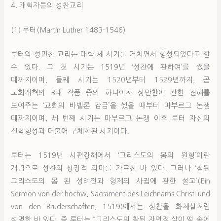
4. 개혁자들의 성찬교리
(1) 루터(Martin Luther 1483-1546)
루터의 성만찬 교리는 대략 세 시기를 거치면서 형성되었다고 할
수 있다. 그 첫 시기는 1519년 ‘성찬에 관하여’를 썼을
때까지이며, 둘째 시기는 1520년부터 1529년까지, 곧
교회개혁의 3대 작품 중의 하나이자 성만찬에 관한 견해를
보여주는 ‘교회의 바벨론 감금’을 썼을 때부터 마부르그 논쟁
때까지이며, 세 번째 시기는 마부르그 논쟁 이후 루터 자신의
신학형성과 더불어 구체화된 시기이다.
루터는 1519년 시편강해에서 ‘그리스도의 몸의 원형’이란
개념으로 성찬의 상징적 의미를 가르친 바 있다. 그러나 ‘참된
그리스도의 몸 된 성례전과 형제의 사귐에 관한 설교’(Ein
Sermon von der hochw, Sacrament des Leichnams Christi und
von den Bruderschaften, 1519)에서는 성찬을 화체설처럼
설명한 바 있다. 즉 루터는 “그리스도의 참된 자연적 살이 떡 속에