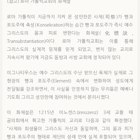
(참고) 로마 가톨릭교회의 화체설
로마 가톨릭이 지금까지 지켜 온 성만찬은 사제(司祭)가 빵과
포도주에 축성(Konsekration)하는 순간 빵과 포도주가 즉시 예수
그리스도의 몸과 피로 변한다는 화체설(化體說,
Transubstantiation)이다. 로마 가톨릭교회는 이를 통해
그리스도의 실제적 임재를 믿게 되었고, 변치 않는 교리로
지속시켜 왔기에 지금도 동방과 서방 교회에 정착되어 있다.
이그나티우스는 예수 그리스도의 수난 받으신 육체가 실제로 그
현장의 빵과 포도주(Element) 속에서 변화하여 성도에게
전달됨을 강조하면서, 이 사실을 인정하지 않는 무리들은 예배나
기도회 그리고 성만찬에 참여하는 것에서 분리시켰다.
이 화체설은 1215년 이노센스(Innozenz) 3세 교황 때
공의회에서 확고한 가톨릭의 교리로 다음과 같이 확정했다.
“사제와 희생물이 그리스도 자신과 동일하며, 그의 몸과 피가
빵과 포도주의 형태로 제단의 성례 안에 실제 포함되어 있으며,