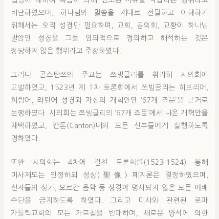
비난하였으며, 하나님의 말씀을 제대로 전달하고 이해하기
위해서는 오직 성경만 필요하며, 교회, 공의회, 교황이 하나님
말씀인 성경을 그들 임의적으로 정의하고 해석하는 것은
정당하지 않은 행위라고 주장하였다.
그러나 콘스탄쯔의 주교는 쯔빙글리를 취리히 시의회에
고발하였고, 1523년 제 1차 토론회에서 쯔빙글리는 히브리어,
희랍어, 라틴어 성경과 자신의 개혁안인 ‘67개 조문’을 근거로
논쟁하였다. 시의회는 쯔빙글리의 ‘67개 조문’에서 나온 개혁안을
채택하였고, 칸톤(Canton)내의 모든 신부들에게 실행하도록
명하였다.
또한 시의회는 4차에 걸친 토론회를(1523-1524) 통해
미사제도는 인정하되 성상(聖像) 폐지론은 결정하였으며,
신자들의 성가, 오르간 음악 등 성경에 명시되지 않은 모든 예배
수단을 금지하도록 하였다. 그리고 미사와 관련된 로마
가톨릭교회의 모든 가르침을 반대하며, 새로운 양식에 의한