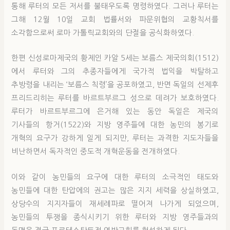
통해 루터의 모든 저서를 불태우도록 명령하였다. 그러나 루터는
그해 12월 10일 교회 법률서와 파문위협의 교황칙서를
소각함으로써 로마 가톨릭교회와의 단절을 공식화하였다.
한편 신성로마제국의 황제인 카알 5세는 보름스 제국의회(1512)
에서 루터와 그의 추종자들에게 국가적 법익을 박탈하고
추방령을 내리는 ‘보름스 칙령’을 공포하였고, 반면 독일의 선제후
프리드리히는 루터를 바르트부르그 성으로 데려가 보호하였다.
루터가 바르트부르그에 은거해 있는 동안 독일은 제국의
기사들의 항거(1522)와 지방 영주들에 대한 농민의 봉기로
개혁의 요구가 강하게 일게 되지만, 루터는 과격한 지도자들을
비난하면서 독자적인 중도적 개혁운동을 전개하였다.
이와 같이 농민들의 요구에 대한 루터의 소극적인 태도와
농민들에 대한 탄압에의 권고는 많은 지지 세력을 상실하였고,
상당수의 지지자들이 재세례파로 떨어져 나가게 되었으며,
농민들의 투쟁을 종식시키기 위한 루터와 지방 영주들과의