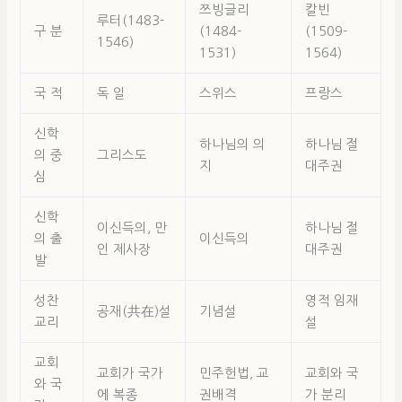
쯔빙글리
칼빈
루터(1483-
구 분
(1484-
(1509-
1546)
1531)
1564)
국 적
독 일
스위스
프랑스
신학
하나님의 의
하나님 절
의 중
그리스도
지
대주권
심
신학
이신득의, 만
하나님 절
의 출
이신득의
인 제사장
대주권
발
성찬
영적 임재
공재(共在)설
기념설
교리
설
교회
교회가 국가
민주헌법, 교
교회와 국
와 국
에 복종
권배격
가 분리