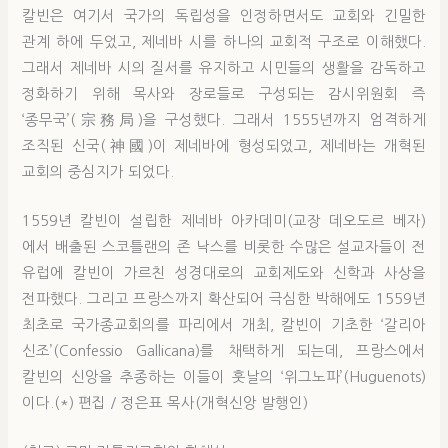
칼빈은 여기서 국가의 독립성을 인정하면서도 교회와 긴밀한
관계 하에 두었고, 제네바 시를 하나의 교회적 구조로 이해했다.
그래서 제네바 시의 질서를 유지하고 시민들의 생활을 감독하고
정화하기 위해 목사와 장로들로 구성되는 감시위원회 즉
‘종무국’(宗務局)을 구성했다. 그래서 1555년까지 엄격하게
조직된 신국(神國)이 제네바에 형성되었고, 제네바는 개혁된
교회의 중심지가 되었다.
1559년 칼빈이 설립한 제네바 아카데미(교장 데오도르 베자)
에서 배출된 스코틀랜의 존 낙스를 비롯한 수많은 설교자들이 전
유럽에 칼빈이 가르친 성경대로의 교회제도와 신학과 사상을
전파했다. 그리고 프랑스까지 확산되어 극심한 박해에도 1559년
최초로 국가종교회의를 파리에서 개최, 칼빈이 기초한 ‘갈리아
신조’(Confessio Gallicana)를 채택하게 되는데, 프랑스에서
칼빈의 신앙을 추종하는 이들이 훗날의 ‘위그노파’(Huguenots)
이다.(*) 편집 / 정은표 목사(개혁신앙 발행인)