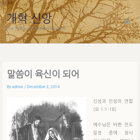
Skip
to
개혁 신앙
content
The Truth and Gospel Mission
말씀이 육신이 되어
By
admin
/
December 3, 2014
신성과 인성의 연합
(요 1:1-18)
예수님은 바쁜 전도
일정 중에 잠시