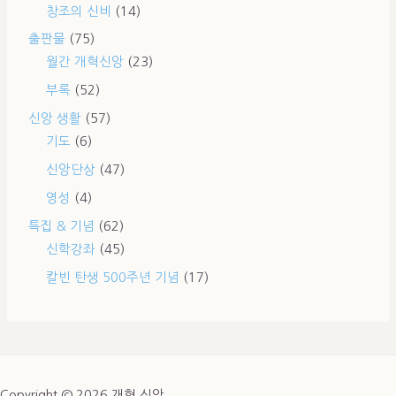
창조의 신비
(14)
출판물
(75)
월간 개혁신앙
(23)
부록
(52)
신앙 생활
(57)
기도
(6)
신앙단상
(47)
영성
(4)
특집 & 기념
(62)
신학강좌
(45)
칼빈 탄생 500주년 기념
(17)
Copyright © 2026 개혁 신앙