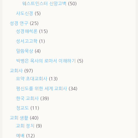
웨스트민스터 신앙고백
(50)
사도신경
(5)
성경 연구
(25)
성경해석론
(15)
성서고고학
(1)
말씀묵상
(4)
박병은 목사의 로마서 이해하기
(5)
교회사
(97)
요약 초대교회사
(13)
평신도를 위한 세계 교회사
(34)
한국 교회사
(39)
청교도
(11)
교회 생활
(40)
교회 정치
(9)
예배
(12)