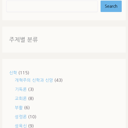
Search
주제별 분류
신학
(115)
개혁주의 신학과 신앙
(43)
기독론
(3)
교회론
(8)
부활
(6)
성령론
(10)
성육신
(9)