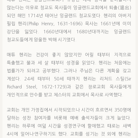
않는다는 이유로 청교도 목사들이 잉글랜드교회에서 퇴출(退出)
되던 해인 1714년 태어난 잉글랜드 청교도였다. 헨리의 아버지
필립 핸리(Philip Henry, 1631-1696) 목사는 1661년에 이미
강단을 잃었다. 1660년대에서 1680년대까지는 잉글랜드
청교도들에게 암울한 박해 시기였다.
매튜 헨리는 건강이 좋지 않았지만 어릴 때부터 지적으로
특출했고 불과 세 살 때부터 성경을 읽었다. 헨리는 처음에는
법률가가 되려고 공부했다. 그러나 주님은 다른 계획을 갖고
계셨다. 24세 때부터 50세 때까지 헨리는 리처드 스틸(Sir
Richard Steel, 1672-1729)과 같은 장로교회 목사들에게
개인적으로 안수를 받고 체스터의 교회에서 목사로 사역했다.
교회는 개인 가정집에서 시작되었으나 시간이 흐르면서 350명에
달하는 성찬 참여자를 비롯해 예배 출석자들이 크게 늘었다.
헨리는 하루에 여덟 시간을 성경연구에 할애했고 때로는 새벽
4시에 일어나·연구하기도 했다. 교회를 섬기는 것 외에 헨리는