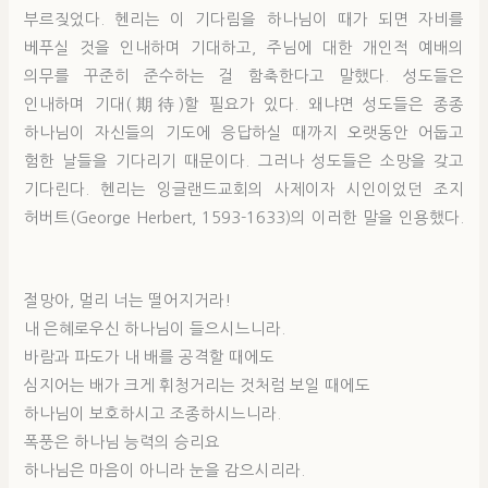
부르짖었다. 헨리는 이 기다림을 하나님이 때가 되면 자비를
베푸실 것을 인내하며 기대하고, 주님에 대한 개인적 예배의
의무를 꾸준히 준수하는 걸 함축한다고 말했다. 성도들은
인내하며 기대(期待)할 필요가 있다. 왜냐면 성도들은 종종
하나님이 자신들의 기도에 응답하실 때까지 오랫동안 어둡고
험한 날들을 기다리기 때문이다. 그러나 성도들은 소망을 갖고
기다린다. 헨리는 잉글랜드교회의 사제이자 시인이었던 조지
허버트(George Herbert, 1593-1633)의 이러한 말을 인용했다.
절망아, 멀리 너는 떨어지거라!
내 은혜로우신 하나님이 들으시느니라.
바람과 파도가 내 배를 공격할 때에도
심지어는 배가 크게 휘청거리는 것처럼 보일 때에도
하나님이 보호하시고 조종하시느니라.
폭풍은 하나님 능력의 승리요
하나님은 마음이 아니라 눈을 감으시리라.