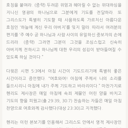
호칭을 붙여라. (중략) 두려운 위엄과 헤아릴 수 없는 위대하심을
지니신 영광의 하나님으로 그분에게 기도를 전달하라. 또
그리스도가 특별히 기도할 때 사용하도록 가르치신 아름다운
호칭인 ‘하늘에 계신 우리 아버지’를 잊지 말라. 따라서 여러분의
편지를 ‘주 예수 곧 하나님과 사람 사이의 유일하신 중보자의 손에
드리라. (중략) 그러면 그분이 그것을 조심스럽고 신속히
아버지께 전하시고 하나님께 대한 우리의 섬김이 받아들여질 수
있도록 하실 것이다.”
다윗은 시편 5:3에서 아침 시간이 기도드리기에 특별히 좋은
시간이라고 증언했다. “여호와여! 아침에 주께서 나의 소리를
들으시리니 아침에 내가 주께 기도하고 바라리이다.” 마찬가지로
헨리도 제사장은 매일 아침에 속죄 제물인 어린 양을 바치고
기도의 향을 피웠고(출 29:39, 30:7) 찬송하는 자들은 매일 아침
찬양으로 여호와께 감사했다(대상 23:30)고 지적했다.
헨리는 이런 본보기를 인용해서 그리스도 안에서 영적 제사장인