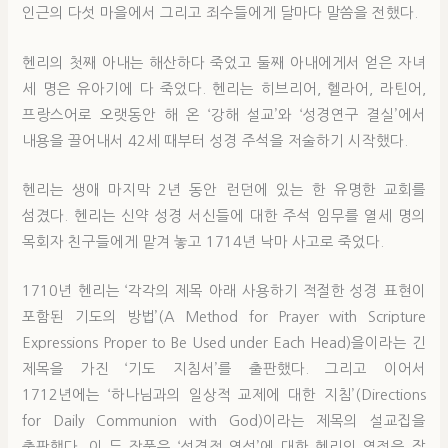
인근의 다섯 마을에서 그리고 죄수들에게 달마다 말씀을 전했다.
헨리의 첫째 아내는 해산하다 죽었고 둘째 아내에게서 얻은 자녀
세 명은 유아기에 다 죽었다. 헨리는 히브리어, 헬라어, 라틴어,
프랑스어로 오랫동안 해 온 ‘강해 설교’와 ‘성경연구 결실’에서
내용을 끌어내서 42세 때부터 성경 주석을 저술하기 시작했다.
헨리는 생애 마지막 2년 동안 런던에 있는 한 유명한 교회를
섬겼다. 헨리는 신약 성경 서신들에 대한 주석 임무를 열세 명의
목회자 친구들에게 맡겨 놓고 1714년 낙마 사고로 죽었다.
1710년 헨리는 ‘각각의 제목 아래 사용하기 적절한 성경 표현이
포함된 기도의 방법’(A Method for Prayer with Scripture
Expressions Proper to Be Used under Each Head)을이라는 긴
제목을 가진 ‘기도 지침서’를 출판했다. 그리고 이어서
1712년에는 ‘하나님과의 일상적 교제에 대한 지침’(Directions
for Daily Communion with God)이라는 제목의 설교집을
출판했다. 이 두 작품은 ‘성경적 영성’에 대한 헨리의 열정을 잘