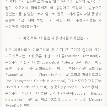
수 있다. 다시 말하면 그리 놀랄 일은 아니라는 말이다. 필자는 이
짧은 소고에서 미국교회가 왜 동성애를 인정하는 방향으로
흘렀는가를 설명함으로써 앞으로 한국 교계에 들어닥칠 동성애
논란에 조금이나마 보탬이 되고자한다.미국 주류교회들은 왜
동성애를 허용했는가?
1. 미국 주류교회들은 왜 동성애를 허용했는가?
이를 이해하려면 미국교회의 두 가지 큰 줄기를 알아야 한다.
미국기독교는 크게 주류 개신교 교회들(Mainline Protestant)과
복음주의 개신교교회들(Evangelical Protestant)로 나뉜다. 예를
들면 주류 개신교회들로는 미국 복음주의루터교회(the
Evangelical Lutheran Church in America) 그리고 미국장로교회
(the Presbyterian Church in America), 그리스도연합교회(The
United Church of Christ), 성공회(Episcopal Church)등이고
복음주의 개신교 교회들은 남침례교회총회(Southern Baptist
Convention), 루터교 미조리총회(Lutheran Church Missouri
Synod)등이 있다.