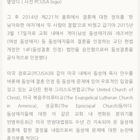
열었다.( 사진 PCUSA logo)
그 후 2014년 제221차 총회에서 결혼에 대한 정의를 ‘한
남자와한 여자’에서 ‘두 사람의 결합’으로 바꿨고 급기야 2015년
3월 17일자로 교회 내에서 게이(남성 동성애자)와 레즈비언
(여성 동성애자) 등 동성애자들의 결혼을 인정하는 교단 헌법
개정안 14F(동성결혼 인정) 법안을 승인함으로써 동성결혼을
공식적으로 인정했다.
미국 장로교(PCUSA)와 같이 미국 내에서 동성애 목사 안수를
비롯해 동성애 결혼 인정 등 동성애 문제에 있어 우호적인 입장을
갖고 있는 교단은 현재 그리스도연합교(The United Church of
Christ), 미국 복음주의루터교(The Evangelical Lutheran Church
in America), 성공회(The Episcopal Church)등이다.
동성애자들에 대한 이 같은 교회 내 변화된 분위기를
반영하듯최근 미국 연방대법원도 수년 간 지속되어 온 동성애
결혼에 합헌 결정을 내림으로써 동성애 문제에 대한 논란에
종지부를 찍었다.