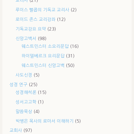
교리사
(21)
루이스 뻘콥의 기독교 교리사
(2)
로이드 존스 교리강좌
(12)
기독교강요 요약
(23)
신앙고백서
(98)
웨스트민스터 소요리문답
(16)
하이델베르크 요리문답
(31)
웨스트민스터 신앙고백
(50)
사도신경
(5)
성경 연구
(25)
성경해석론
(15)
성서고고학
(1)
말씀묵상
(4)
박병은 목사의 로마서 이해하기
(5)
교회사
(97)