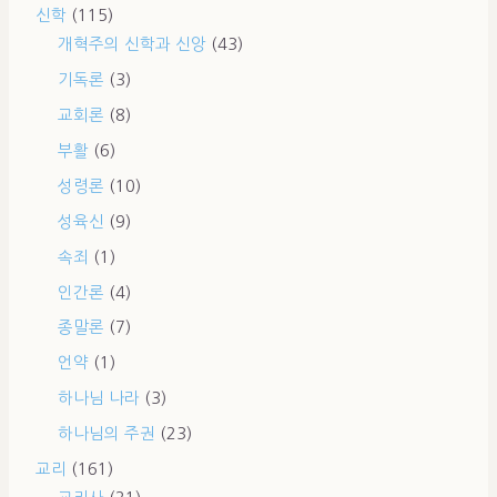
신학
(115)
개혁주의 신학과 신앙
(43)
기독론
(3)
교회론
(8)
부활
(6)
성령론
(10)
성육신
(9)
속죄
(1)
인간론
(4)
종말론
(7)
언약
(1)
하나님 나라
(3)
하나님의 주권
(23)
교리
(161)