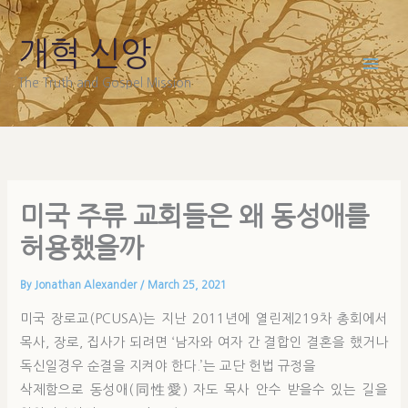
Skip
to
개혁 신앙
content
The Truth and Gospel Mission
미국 주류 교회들은 왜 동성애를
허용했을까
By
Jonathan Alexander
/
March 25, 2021
미국 장로교(PCUSA)는 지난 2011년에 열린제219차 총회에서
목사, 장로, 집사가 되려면 ‘남자와 여자 간 결합인 결혼을 했거나
독신일경우 순결을 지켜야 한다.’는 교단 헌법 규정을
삭제함으로 동성애(同性愛) 자도 목사 안수 받을수 있는 길을