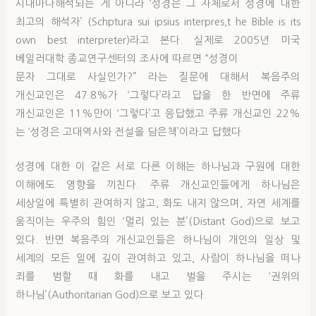
시대마다해석되는 게 아니라 ‘성경은 그 자체로서 성경에 대한
최고의 해석자’ (Schptura sui ipsius interpres,t he Bible is its
own best interpreter)라고 본다. 실제로 2005년 미국
베일러대학 종교연구센터의 조사에 따르면 “성경이
문자 그대로 사실인가?” 라는 질문에 대해서 복음주의
개신교인은 47.8%가 ‘그렇다’라고 답을 한 반면에 주류
개신교인은 11%만이 ‘그렇다’고 응답했고 주류 개신교인 22%
는 ‘성경은 고대역사와 전설을 담은책’이라고 답했다
성경에 대한 이 같은 서로 다른 이해는 하나님과 구원에 대한
이해에도 영향을 끼친다. 주류 개신교인들에게 하나님은
세상일에 특별히 관여하지 않고, 화도 내지 않으며, 자연 세계를
움직이는 우주의 힘인 ‘멀리 있는 분’(Distant God)으로 보고
있다. 반면 복음주의 개신교인들은 하나님이 개인의 일상 및
세계의 모든 일에 깊이 관여하고 있고, 사람이 하나님을 떠나
죄를 범할 때 화를 내고 벌을 주시는 ‘권위의
하나님’(Authoritarian God)으로 보고 있다.