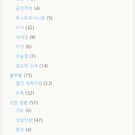
공산주의
(4)
포스트모더니즘
(5)
시사
(32)
세계관
(8)
이단
(6)
이슬람
(7)
창조의 신비
(14)
출판물
(75)
월간 개혁신앙
(23)
부록
(52)
신앙 생활
(57)
기도
(6)
신앙단상
(47)
영성
(4)