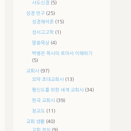
사도신경
(5)
성경 연구
(25)
성경해석론
(15)
성서고고학
(1)
말씀묵상
(4)
박병은 목사의 로마서 이해하기
(5)
교회사
(97)
요약 초대교회사
(13)
평신도를 위한 세계 교회사
(34)
한국 교회사
(39)
청교도
(11)
교회 생활
(40)
교회 정치
(9)