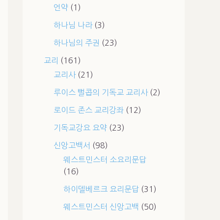
언약
(1)
하나님 나라
(3)
하나님의 주권
(23)
교리
(161)
교리사
(21)
루이스 뻘콥의 기독교 교리사
(2)
로이드 존스 교리강좌
(12)
기독교강요 요약
(23)
신앙고백서
(98)
웨스트민스터 소요리문답
(16)
하이델베르크 요리문답
(31)
웨스트민스터 신앙고백
(50)