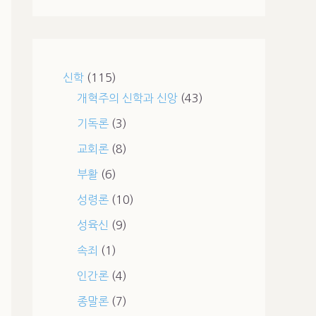
신학
(115)
개혁주의 신학과 신앙
(43)
기독론
(3)
교회론
(8)
부활
(6)
성령론
(10)
성육신
(9)
속죄
(1)
인간론
(4)
종말론
(7)