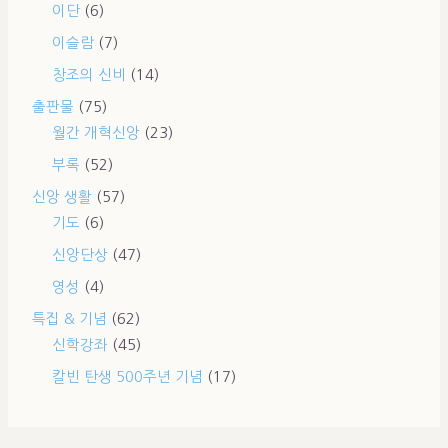
이단
(6)
이슬람
(7)
창조의 신비
(14)
출판물
(75)
월간 개혁신앙
(23)
부록
(52)
신앙 생활
(57)
기도
(6)
신앙단상
(47)
영성
(4)
특집 & 기념
(62)
신학강좌
(45)
칼빈 탄생 500주년 기념
(17)