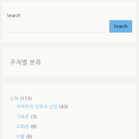
Search
Search
주제별 분류
신학
(115)
개혁주의 신학과 신앙
(43)
기독론
(3)
교회론
(8)
부활
(6)