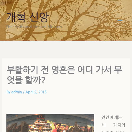
Skip
to
개혁 신앙
content
The Truth and Gospel Mission
부활하기 전 영혼은 어디 가서 무
엇을 할까?
By
admin
/
April 2, 2015
인간에게는
세 가지의