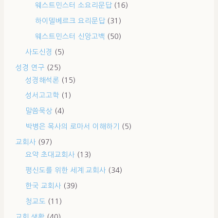
웨스트민스터 소요리문답
(16)
하이델베르크 요리문답
(31)
웨스트민스터 신앙고백
(50)
사도신경
(5)
성경 연구
(25)
성경해석론
(15)
성서고고학
(1)
말씀묵상
(4)
박병은 목사의 로마서 이해하기
(5)
교회사
(97)
요약 초대교회사
(13)
평신도를 위한 세계 교회사
(34)
한국 교회사
(39)
청교도
(11)
교회 생활
(40)