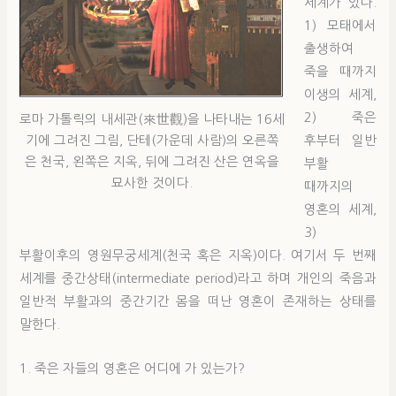
세계가 있다.
1) 모태에서
출생하여
죽을 때까지
이생의 세계,
2) 죽은
로마 가톨릭의 내세관(來世觀)을 나타내는 16세
기에 그려진 그림, 단테(가운데 사람)의 오른쪽
후부터 일반
은 천국, 왼쪽은 지옥, 뒤에 그려진 산은 연옥을
부활
묘사한 것이다.
때까지의
영혼의 세계,
3)
부활이후의 영원무궁세계(천국 혹은 지옥)이다. 여기서 두 번째
세계를 중간상태(intermediate period)라고 하며 개인의 죽음과
일반적 부활과의 중간기간 몸을 떠난 영혼이 존재하는 상태를
말한다.
1. 죽은 자들의 영혼은 어디에 가 있는가?