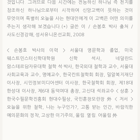
것입니다. 그러므로 다음 시간에는 전능하신 하나님 즉 천지를
창조하신 하나님으로부터 시작하여 신앙고백이 뜻하는 것이
무엇이며 특별히 오늘을 사는 현대인에게 이 고백은 어떤 의미를
주는지 생각해 보겠습니다.(*) 글쓴 이 / 손봉호 박사 출처 /
사도신경강해, 성서유니온선교회, 2008
< 손봉호 박사의 이력 > 서울대 영문학과 졸업, 미국
웨스트민스터신학대학원 신학 석사, 네덜란드
암스테르담자유대학 철학 석·박사, 한국외대 철학과 교수, 서울대
사회교육과 교수, 명예교수, 한국칸트철학회 회장, 밀알복지재단
이사장, 시민정보미디어센터 이사장, 한국철학회 회장, 제18대
한성대 이사장, 제6대 동덕여대 총장, 고신대 석좌교수 < 상훈 >
한국수필문학진흥회 현대수필상, 국민훈장모란장 外 < 저서 >
오늘을 위한 철학, 나는 누구인가?, 고통 받는 인간, 바람직한
예의문화의 정착, 고상한 이기주의, 울림. 열림. 어울림 外