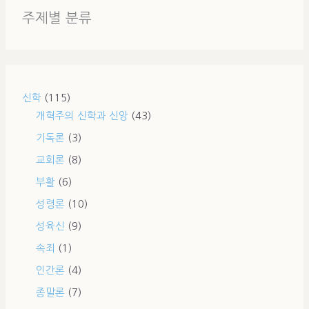
주제별 분류
신학
(115)
개혁주의 신학과 신앙
(43)
기독론
(3)
교회론
(8)
부활
(6)
성령론
(10)
성육신
(9)
속죄
(1)
인간론
(4)
종말론
(7)