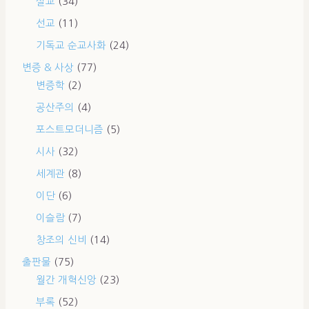
설교
(34)
선교
(11)
기독교 순교사화
(24)
변증 & 사상
(77)
변증학
(2)
공산주의
(4)
포스트모더니즘
(5)
시사
(32)
세계관
(8)
이단
(6)
이슬람
(7)
창조의 신비
(14)
출판물
(75)
월간 개혁신앙
(23)
부록
(52)