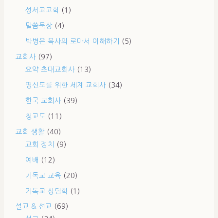
성서고고학
(1)
말씀묵상
(4)
박병은 목사의 로마서 이해하기
(5)
교회사
(97)
요약 초대교회사
(13)
평신도를 위한 세계 교회사
(34)
한국 교회사
(39)
청교도
(11)
교회 생활
(40)
교회 정치
(9)
예배
(12)
기독교 교육
(20)
기독교 상담학
(1)
설교 & 선교
(69)