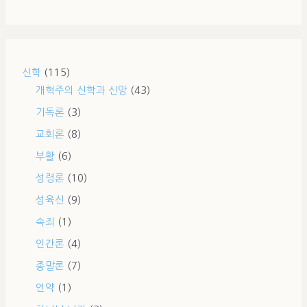
신학
(115)
개혁주의 신학과 신앙
(43)
기독론
(3)
교회론
(8)
부활
(6)
성령론
(10)
성육신
(9)
속죄
(1)
인간론
(4)
종말론
(7)
언약
(1)