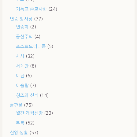
기독교 순교사화
(24)
변증 & 사상
(77)
변증학
(2)
공산주의
(4)
포스트모더니즘
(5)
시사
(32)
세계관
(8)
이단
(6)
이슬람
(7)
창조의 신비
(14)
출판물
(75)
월간 개혁신앙
(23)
부록
(52)
신앙 생활
(57)