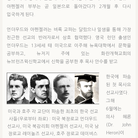
아펜젤러 부부는 곧 일본으로 돌아갔다가 2개월 후 다시
입국하게 된다.
언더우드와 아펜젤러는 비록 교파는 달랐으나 일생을 통해 가장
친근한 선교의 반려자로서 상호 협력했다. 영국 런던 출생인
언더우드는 13세세 때 미국으로 이주해 뉴욕대학에서 문학을
공부하고, 뉴저지 주에 있는 화란개혁교회의
뉴브런즈윅신학교에서 신학을 공부한 후 목사 안수를 받고
한국에 파송
된 첫 목사요
선교사였다.
그해
6월에는
미국과 호주 각 교단이 파송한 최초의 한국 선교
의사 헤론
사들(우로부터 좌로) : 미국 북장로교 언더우드
(Dr. John
선교사, 미국 북감리회 아펜젤러 선교사, 미국 남
Heron)이
장로교 레이놀즈 선교사, 호주 장로교 데이비스