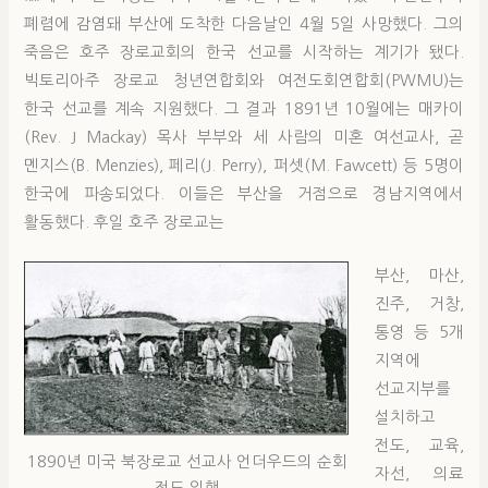
폐렴에 감염돼 부산에 도착한 다음날인 4월 5일 사망했다. 그의
죽음은 호주 장로교회의 한국 선교를 시작하는 계기가 됐다.
빅토리아주 장로교 청년연합회와 여전도회연합회(PWMU)는
한국 선교를 계속 지원했다. 그 결과 1891년 10월에는 매카이
(Rev. J Mackay) 목사 부부와 세 사람의 미혼 여선교사, 곧
멘지스(B. Menzies), 페리(J. Perry), 퍼셋(M. Fawcett) 등 5명이
한국에 파송되었다. 이들은 부산을 거점으로 경남지역에서
활동했다. 후일 호주 장로교는
부산, 마산,
진주, 거창,
통영 등 5개
지역에
선교지부를
설치하고
전도, 교육,
1890년 미국 북장로교 선교사 언더우드의 순회
자선, 의료