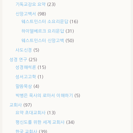
기독교강요 요약
(23)
신앙고백서
(98)
웨스트민스터 소요리문답
(16)
하이델베르크 요리문답
(31)
웨스트민스터 신앙고백
(50)
사도신경
(5)
성경 연구
(25)
성경해석론
(15)
성서고고학
(1)
말씀묵상
(4)
박병은 목사의 로마서 이해하기
(5)
교회사
(97)
요약 초대교회사
(13)
평신도를 위한 세계 교회사
(34)
한국 교회사
(39)