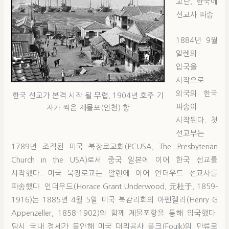
교단, 한국에
선교사 파송
1884년 9월
알렌의
입국을
시작으로
외국의 한국
한국 선교가 본격 시작 될 무렵, 1904년 호주 기
파송이
자가 찍은 제물포(인천) 항
시작된다. 첫
선교부는
1789년 조직된 미국 북장로교회(PCUSA, The Presbyterian
Church in the USA)로서 중국 일본에 이어 한국 선교를
시작했다. 미국 북장로교는 알렌에 이어 언더우드 선교사를
파송했다. 언더우드(Horace Grant Underwood, 元杜于, 1859-
1916)는 1885년 4월 5일 미국 북감리회의 아펜젤러(Henry G
Appenzeller, 1858-1902)와 함께 제물포항을 통해 입국했다.
당시 국내 정세가 불안해 미국 대리공사 폴크(Foulk)의 만류로