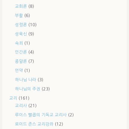
교회론
(8)
부활
(6)
성령론
(10)
성육신
(9)
속죄
(1)
인간론
(4)
종말론
(7)
언약
(1)
하나님 나라
(3)
하나님의 주권
(23)
교리
(161)
교리사
(21)
루이스 뻘콥의 기독교 교리사
(2)
로이드 존스 교리강좌
(12)