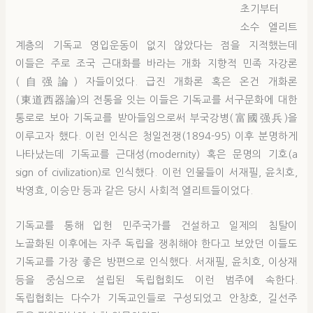
초기부터
소수 엘리트
계층의 기독교 영입운동이 없지 않았다는 점을 지적했는데
이들은 주로 조국 근대화를 바라는 개화 지향적 민족 자강론
(自强論) 자들이었다. 급진 개화론 혹은 온건 개화론
(東道西器論)의 전통을 잇는 이들은 기독교를 서구문화에 대한
통로로 보아 기독교를 받아들임으로써 부국강병(富國强兵)을
이루고자 했다. 이런 인식은 청일전쟁(1894-95) 이후 분명하게
나타났는데 기독교를 근대성(modernity) 혹은 문명의 기호(a
sign of civilization)로 인식했다. 이런 인물들이 서재필, 윤치호,
박영효, 이승만 등과 같은 당시 사회적 엘리트들이었다.
기독교를 통해 입헌 민주국가를 건설하고 일제의 침탈이
노골화된 이후에는 자주 독립을 쟁취해야 한다고 보았던 이들도
기독교를 가장 좋은 방편으로 인식했다. 서재필, 윤치호, 이상재
등을 중심으로 설립된 독립협회도 이런 범주에 속한다.
독립협회는 다수가 기독교인들로 구성되었고 안창호, 길선주