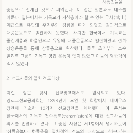
하층민들을
중심으로 전개된 것으로 파악된다. 이 점은 일본과도 대조를
이룬다. 일본에서는 기독교가 지식층이라 할 수 있는 무사(武士)
계급으로 유입돼 주지주의 경향을 띠게 되었고 결과적으로
대중운동으로 발전하지 못했다. 하지만 한국에서 기독교는
중간계층과 하층민으로 유입돼 대중운동으로 발전하였고 점차
상승운동을 통해 상류층으로 확산됐다. 물론 초기부터 소수
엘리트 그룹의 기독교 영입 운동이 없지 않았고 이들의 영향력이
적지 않았다.
2. 선교사들의 일차 전도대상
이런 점은 당시 선교정책에서도 암시되고 있다.
장로교선교공의회는 1893년에 모인 첫 회합에서 네비우스
정책에 기초한 10가지 선교정책을 채택했다. 이 문서는
한국에서의 기독교 전수통로(transmission)에 대한 선교사들의
의지를 반영하고 있다. 그 중심 사상은 제1항에서 명시하듯이
‘상류층보다 하류층을 일차적인 전도의 대상으로 삼는다.’는