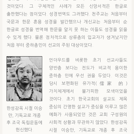
것이었다. 그 구체적인 사례가 모든 신앙서적은 한글로
출판했다는 점이었다. 성경번역도 그러했다. 천주교는 처음부터
국문과 한문 혼용 성경을 발간했으나 개신교는 처음부터 순
한글로 성경을 번역해 한문을 알지 못 하는 이들도 성경을 읽을
수 있게 했다. 물론 점차적으로 상류층의 입교자가 생겨났지만
처음 부터 중하층민이 선교의 주된 대상이었다.
언더우드를 비롯한 초기 선교사들도
양반층 보다는 전도가 비교적 용이한
중하층 민에 우선 권을 두었다. 이것은
당시 보편화된 유가적(儒家 的)
가치체계에서 불가피한 모색이었을
것이다. 초기 한국교회의 설교도 제목
중심의 간명한 설교가 중심을 이루고 많은
한성감옥 시절 이승
예화가 사용되었던 것은 교회 구성원의
만, 기독교로 개종
사회적 상황과 무관하지 않았다. 한성감옥
후 조국 독립운동에
헌신했다.
시절 이승만, 기독교로 개종 후 조국