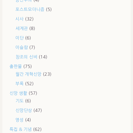
공산주의
(4)
포스트모더니즘
(5)
시사
(32)
세계관
(8)
이단
(6)
이슬람
(7)
창조의 신비
(14)
출판물
(75)
월간 개혁신앙
(23)
부록
(52)
신앙 생활
(57)
기도
(6)
신앙단상
(47)
영성
(4)
특집 & 기념
(62)