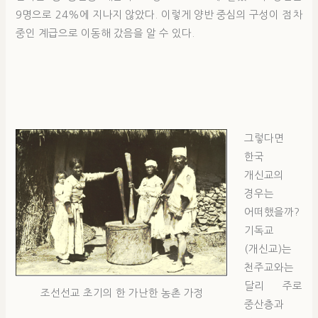
9명으로 24%에 지나지 않았다. 이렇게 양반 중심의 구성이 점차
중인 계급으로 이동해 갔음을 알 수 있다.
그렇다면
한국
개신교의
경우는
어떠했을까?
기독교
(개신교)는
천주교와는
달리 주로
조선선교 초기의 한 가난한 농촌 가정
중산층과