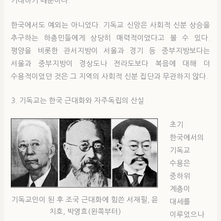
기대하기 때문이다.
한국에서도 예외는 아니었다. 기독교 신앙은 사회적 신분 상승을
추구하는 하층민들에게 상당히 매력적이었다고 볼 수 있다.
평양을 비롯한 관서지방이 서울과 경기 등 중부지방보다는
서울과 중부지방이 경상도나 전라도보다 복음에 대해 더
수용적이었던 것은 그 지역의 사회적 신분 집단과 무관하지 않다.
3. 기독교는 한국 근대화와 자주독립의 산실
초기
한국에서의
기독교
수용은
중하위
계층이
기독교인이 된 후 조국 근대화에 힘쓴 서재필, 윤
대세를
치호, 박영효(왼쪽부터)
이루었으나