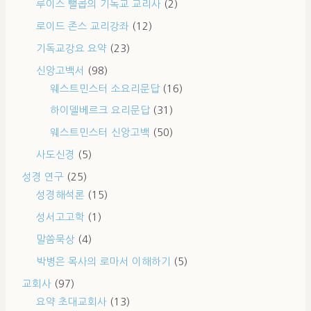
루이스 뻘콥의 기독교 교리사
(2)
로이드 존스 교리강좌
(12)
기독교강요 요약
(23)
신앙고백서
(98)
웨스트민스터 소요리문답
(16)
하이델베르크 요리문답
(31)
웨스트민스터 신앙고백
(50)
사도신경
(5)
성경 연구
(25)
성경해석론
(15)
성서고고학
(1)
말씀묵상
(4)
박병은 목사의 로마서 이해하기
(5)
교회사
(97)
요약 초대교회사
(13)