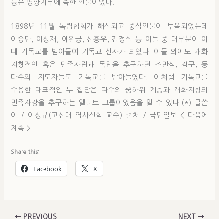
등은 평양지부에 속한 인물이었다.
1898년 11월 독립협회가 해산되고 중심인물이 투옥되었는데
이승만, 이상재, 이원긍, 신흥우, 김정식 등 이들 중 대부분이 이
때 기독교를 받아들여 기독교 신자가 되었다. 이들 외에도 개화
지향적인 혹은 민족자립과 독립을 추구하던 조만식, 김구, 등
다수의 지도자들도 기독교를 받아들였다. 이처럼 기독교를
수용한 대표적인 두 집단은 다수의 중하위 계층과 개화지향의
민족자강을 추구하는 엘리트 그룹이었음을 알 수 있다.(*) 글쓴
이 / 이상규(고신대 역사신학 교수) 출처 / 국민일보 < 다음에
계속 >
Share this:
Facebook
X
PREVIOUS
NEXT