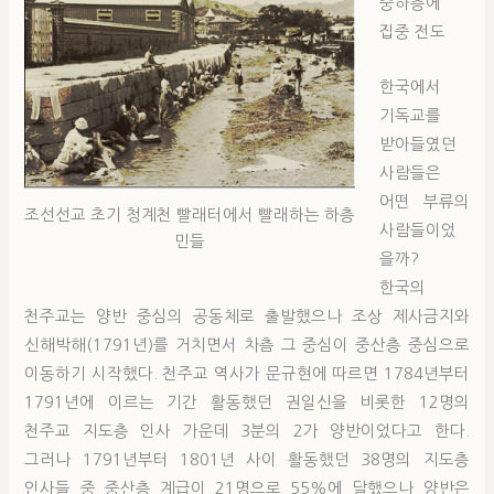
중하층에
집중 전도
한국에서
기독교를
받아들였던
사람들은
어떤 부류의
조선선교 초기 청계천 빨래터에서 빨래하는 하층
사람들이었
민들
을까?
한국의
천주교는 양반 중심의 공동체로 출발했으나 조상 제사금지와
신해박해(1791년)를 거치면서 차츰 그 중심이 중산층 중심으로
이동하기 시작했다. 천주교 역사가 문규현에 따르면 1784년부터
1791년에 이르는 기간 활동했던 권일신을 비롯한 12명의
천주교 지도층 인사 가운데 3분의 2가 양반이었다고 한다.
그러나 1791년부터 1801년 사이 활동했던 38명의 지도층
인사들 중 중산층 계급이 21명으로 55%에 달했으나 양반은