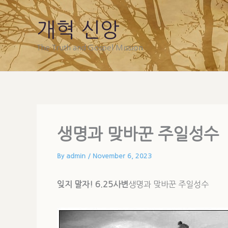
Skip
to
개혁 신앙
content
The Truth and Gospel Mission
생명과 맞바꾼 주일성수
By
admin
/
November 6, 2023
잊지 말자! 6.25사변
생명과 맞바꾼 주일성수