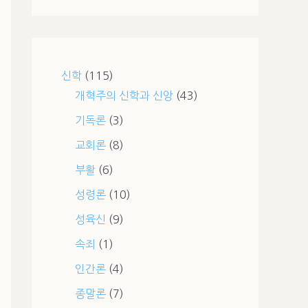
신학
(115)
개혁주의 신학과 신앙
(43)
기독론
(3)
교회론
(8)
부활
(6)
성령론
(10)
성육신
(9)
속죄
(1)
인간론
(4)
종말론
(7)