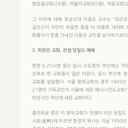
영암읍교회(24명), 야월리교회(65명), 덕암교회(
그 이유에 대해 호남신대 차종순 교수는 “국군
공산군이 치안이 허술한 틈을 타 마을로 내려와 
화풀이가 한층 거세진 이들은 교인을 납치하기보다 
3. 피란민 교회, 전쟁 당일도 예배
한편 6.25사변 동안 임시 수도였던 부산에는 ‘
전후로 한 교회들이 많은 이유다. 당시 부산에 정
교회를 설립했다. 서울 영락교회의 경우 1945
27명의 기독교인이 서울에 세운 베다니전도교회가 
피란지인 부산에 세운 교회이다.
흥미로운 점은 이 영락교회가 전쟁이 터진 당일도 
사료(史料)에 따르면 한경직 목사는 이날 1950년 