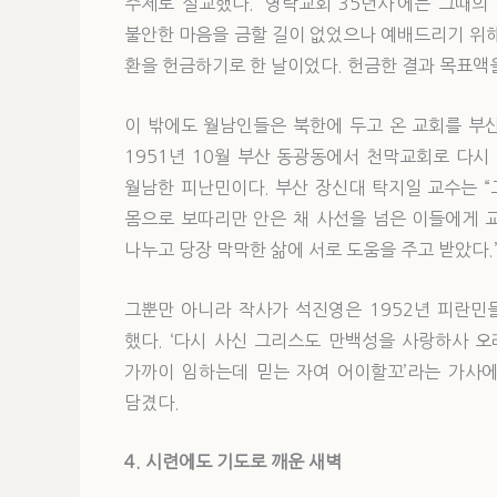
주제로 설교했다. ‘영락교회 35년사’에는 그때의
불안한 마음을 금할 길이 없었으나 예배드리기 위해
환을 헌금하기로 한 날이었다. 헌금한 결과 목표액을
이 밖에도 월남인들은 북한에 두고 온 교회를 부
1951년 10월 부산 동광동에서 천막교회로 다시
월남한 피난민이다. 부산 장신대 탁지일 교수는 
몸으로 보따리만 안은 채 사선을 넘은 이들에게 
나누고 당장 막막한 삶에 서로 도움을 주고 받았다.
그뿐만 아니라 작사가 석진영은 1952년 피란민
했다. ‘다시 사신 그리스도 만백성을 사랑하사 오
가까이 임하는데 믿는 자여 어이할꼬’라는 가사
담겼다.
4. 시련에도 기도로 깨운 새벽