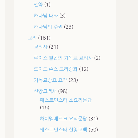
언약
(1)
하나님 나라
(3)
하나님의 주권
(23)
교리
(161)
교리사
(21)
루이스 뻘콥의 기독교 교리사
(2)
로이드 존스 교리강좌
(12)
기독교강요 요약
(23)
신앙고백서
(98)
웨스트민스터 소요리문답
(16)
하이델베르크 요리문답
(31)
웨스트민스터 신앙고백
(50)