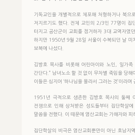
기독교인을 개별적으로 체포해 처형하거나 북으로
저지르기도 했다. 전체 교인의 2/3인 77명이 
터지고 공산군이 교회를 점거하자 3대 교역자였던
하지만 1950년 9월 28일 서울이 수복되던 날 
보복에 나섰다.
김방호 목사를 비롯해 어린아이와 노인, 일가족 
간단다.” 남녀노소 할 것 없이 무차별 죽임을 당
이들은 심지어 ‘하나님을 몰라서 그러는 것’이라며
1951년 극적으로 생존한 김방호 목사의 둘째 
전쟁으로 인해 상처받은 성도들부터 집단학살에
말씀을 전했다. 이 때문에 염산교회는 가해자와 피해
집단학살의 비극은 염산교회뿐만이 아닌 호남지역 대