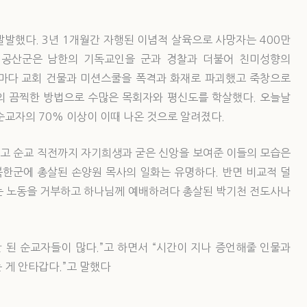
 발발했다. 3년 1개월간 자행된 이념적 살육으로 사망자는 400만
 공산군은 남한의 기독교인을 군과 경찰과 더불어 친미성향의
마다 교회 건물과 미션스쿨을 폭격과 화재로 파괴했고 죽창으로
의 끔찍한 방법으로 수많은 목회자와 평신도를 학살했다. 오늘날
순교자의 70% 이상이 이때 나온 것으로 알려졌다.
고 순교 직전까지 자기희생과 굳은 신앙을 보여준 이들의 모습은
북한군에 총살된 손양원 목사의 일화는 유명하다. 반면 비교적 덜
는 노동을 거부하고 하나님께 예배하려다 총살된 박기천 전도사나
 된 순교자들이 많다.”고 하면서 “시간이 지나 증언해줄 인물과
 게 안타갑다.”고 말했다