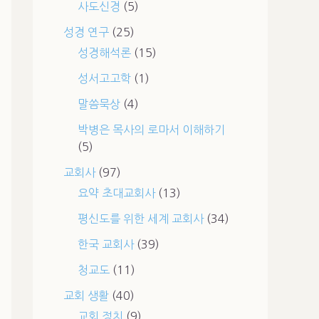
사도신경
(5)
성경 연구
(25)
성경해석론
(15)
성서고고학
(1)
말씀묵상
(4)
박병은 목사의 로마서 이해하기
(5)
교회사
(97)
요약 초대교회사
(13)
평신도를 위한 세계 교회사
(34)
한국 교회사
(39)
청교도
(11)
교회 생활
(40)
교회 정치
(9)