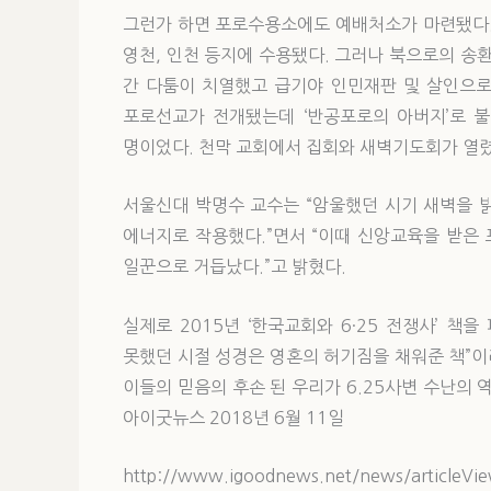
그런가 하면 포로수용소에도 예배처소가 마련됐다. 전
영천, 인천 등지에 수용됐다. 그러나 북으로의 
간 다툼이 치열했고 급기야 인민재판 및 살인으로
포로선교가 전개됐는데 ‘반공포로의 아버지’로 불린 옥호
명이었다. 천막 교회에서 집회와 새벽기도회가 열렸
서울신대 박명수 교수는 “암울했던 시기 새벽을 
에너지로 작용했다.”면서 “이때 신앙교육을 받은
일꾼으로 거듭났다.”고 밝혔다.
실제로 2015년 ‘한국교회와 6·25 전쟁사’ 책
못했던 시절 성경은 영혼의 허기짐을 채워준 책”
이들의 믿음의 후손 된 우리가 6.25사변 수난의 역사
아이굿뉴스 2018년 6월 11일
http://www.igoodnews.net/news/articleVi