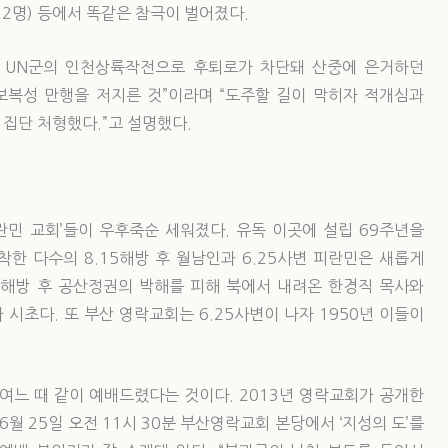
22명) 등에서 똑같은 참극이 벌어졌다.
과 UN군의 인천상륙작전으로 후퇴로가 차단돼 산중에 은거하던
보복성 만행을 저지른 것”이라며 “도주할 길이 막히자 적개심과
집단 처형했다.”고 설명했다.
피란민 교회’들이 우후죽순 세워졌다. 유독 이곳에 설립 69주년을
착한 다수의 8.15해방 후 월남인과 6.25사변 피란민은 새롭게
년 해방 후 공산정권의 박해를 피해 북에서 내려온 한경직 목사와
시초다. 또 부산 영락교회는 6.25사변이 나자 1950년 이들이
여느 때 같이 예배드렸다는 것이다. 2013년 영락교회가 공개한
6월 25일 오전 11시 30분 부산영락교회 본당에서 ‘지성의 도’를