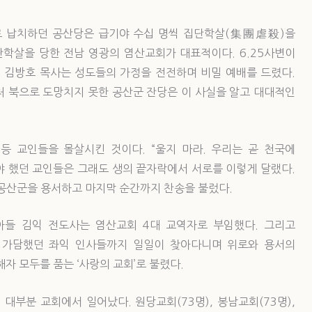
 납치하던 공산당은 급기야 수십 명씩 집단학살(集團虐殺)을
집단학살을 당한 전남 영광의 염산교회가 대표적이다. 6.25사변이
 김방호 목사는 성도들의 가정을 전전하며 비밀 예배를 드렸다.
미처 북으로 도망치지 못한 공산군 잔당은 이 사실을 알고 대대적인
등 교인들을 몰살시킨 것이다. “울지 마라. 우리는 곧 천국에
해야 했던 교인들은 그래도 생의 끝자락에서 서로를 이렇게 달랬다.
 공산군을 용서하고 마지막 순간까지 찬송을 불렀다.
아들 김익 전도사는 염산교회 4대 교역자로 부임했다. 그리고
 가담했던 좌익 인사들까지 일일이 찾아다니며 위로와 용서의
자 모두를 품는 ‘사랑의 교회’로 불렸다.
부분 교회에서 일어났다. 원당교회(73명), 봉남교회(73명),