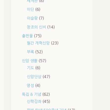
세계관
(8)
이단
(6)
이슬람
(7)
창조의 신비
(14)
출판물
(75)
월간 개혁신앙
(23)
부록
(52)
신앙 생활
(57)
기도
(6)
신앙단상
(47)
영성
(4)
특집 & 기념
(62)
신학강좌
(45)