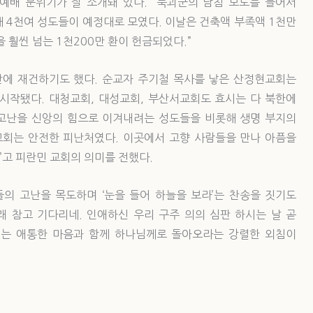
 예배 분위기가 잘 소개돼 있다. “북괴군의 남침 보도를 들어서
 4천여 성도들이 예정대로 모였다. 이날은 건축액 부족액 1천만
 훨씬 넘는 1천200만 환이 헌금되었다.”
산에 재건하기도 했다. 순교자 주기철 목사를 낳은 산정현교회는
 시작됐다. 대청교회, 대성교회, 부산서교회도 효시는 다 북한에
“고난을 신앙의 힘으로 이겨내려는 성도들을 비롯해 생명 부지의
교회는 안전한 피난처였다. 이곳에서 고향 사람들을 만나 아픔을
”고 피란민 교회의 의미를 전했다.
들의 고난을 목도하며 ‘눈을 들어 하늘을 보라’는 찬송을 짓기도
래 참고 기다리네. 인애하신 우리 구주 의의 심판 하시는 날 곧
에는 애통한 마음과 함께 하나님께로 돌아오라는 강렬한 외침이