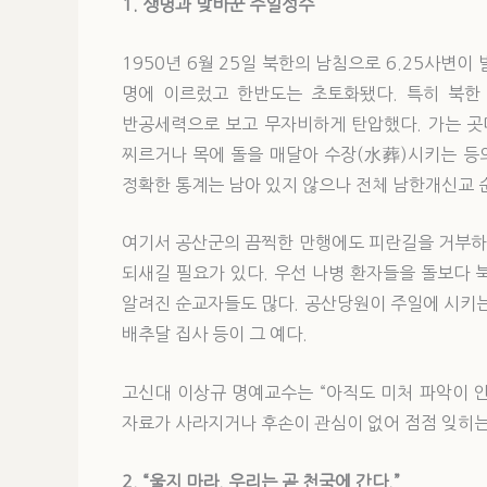
1. 생명과 맞바꾼 주일성수
1950년 6월 25일 북한의 남침으로 6.25사변이
명에 이르렀고 한반도는 초토화됐다. 특히 북한
반공세력으로 보고 무자비하게 탄압했다. 가는 곳
찌르거나 목에 돌을 매달아 수장(水葬)시키는 등
정확한 통계는 남아 있지 않으나 전체 남한개신교 
여기서 공산군의 끔찍한 만행에도 피란길을 거부하
되새길 필요가 있다. 우선 나병 환자들을 돌보다 
알려진 순교자들도 많다. 공산당원이 주일에 시키
배추달 집사 등이 그 예다.
고신대 이상규 명예교수는 “아직도 미처 파악이 안
자료가 사라지거나 후손이 관심이 없어 점점 잊히는
2. “울지 마라. 우리는 곧 천국에 간다.”