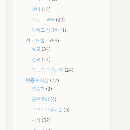
예배
(12)
기독교 교육
(20)
기독교 상담학
(1)
설교 & 선교
(69)
설교
(34)
선교
(11)
기독교 순교사화
(24)
변증 & 사상
(77)
변증학
(2)
공산주의
(4)
포스트모더니즘
(5)
시사
(32)