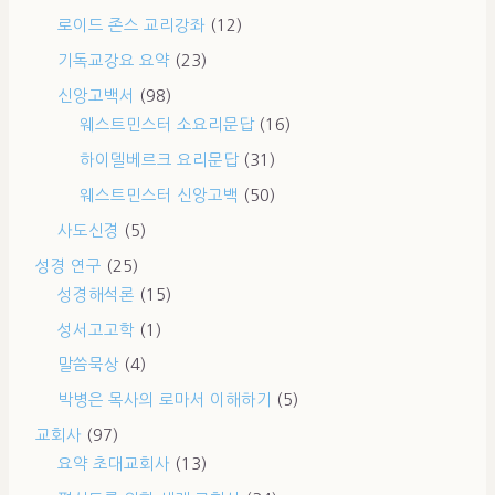
로이드 존스 교리강좌
(12)
기독교강요 요약
(23)
신앙고백서
(98)
웨스트민스터 소요리문답
(16)
하이델베르크 요리문답
(31)
웨스트민스터 신앙고백
(50)
사도신경
(5)
성경 연구
(25)
성경해석론
(15)
성서고고학
(1)
말씀묵상
(4)
박병은 목사의 로마서 이해하기
(5)
교회사
(97)
요약 초대교회사
(13)