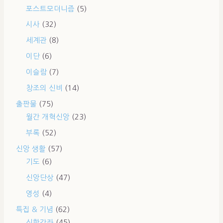
포스트모더니즘
(5)
시사
(32)
세계관
(8)
이단
(6)
이슬람
(7)
창조의 신비
(14)
출판물
(75)
월간 개혁신앙
(23)
부록
(52)
신앙 생활
(57)
기도
(6)
신앙단상
(47)
영성
(4)
특집 & 기념
(62)
신학강좌
(45)