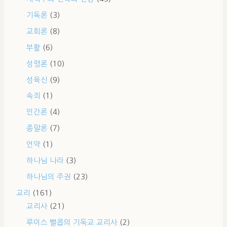
기독론
(3)
교회론
(8)
부활
(6)
성령론
(10)
성육신
(9)
속죄
(1)
인간론
(4)
종말론
(7)
언약
(1)
하나님 나라
(3)
하나님의 주권
(23)
교리
(161)
교리사
(21)
루이스 뻘콥의 기독교 교리사
(2)