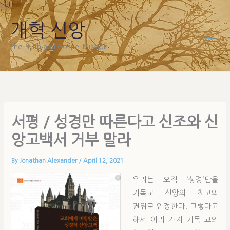
Skip
to
개혁 신앙
content
The Truth and Gospel Mission
서평 / 성경만 따른다고 신조와 신
앙고백서 거부 말라
By
Jonathan Alexander
/
April 12, 2021
우리는 오직 ‘성경’만을
기독교 신앙의 최고의
권위로 인정한다. 그렇다고
해서 여러 가지 기독 교의