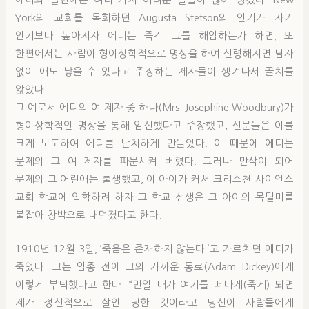
에디의 말년에는 여러 가지 어려운 일들이 많이 생겼다. New
York의 교회를 목회하던 Augusta Stetson의 인기가 자기
인기보다 높아지자 에디는 즉각 그를 해임하는가 하면, 또
한편에서는 사람이 형이상학적으로 명상을 하여 신령해지면 남자
없이 애도 낳을 수 있다고 주장하는 제자들이 생겨나서 골치를
앓았다.
그 예로서 에디의 여 제자 중 하나(Mrs. Josephine Woodbury)가
형이상학적인 명상을 통해 임신했다고 주장했고, 신문들은 이를
크게 보도하여 에디를 난처하게 만들었다. 이 때문에 에디는
문제의 그 여 제자를 파문시켜 버렸다. 그러나 만삭이 되어
문제의 그 어린애는 출생했고, 이 아이가 커서 크리스천 사이언스
교회 학교에 입학하려 하자 그 학교 선생은 그 아이의 목덜미를
붙잡아 창밖으로 내던졌다고 한다.
1910년 12월 3일, ‘죽음은 존재하지 않는다.’고 가르치던 에디가
죽었다. 그는 임종 전에 그의 가까운 동료(Adam Dickey)에게
이렇게 부탁했다고 한다. “만일 내가 여기를 떠나게(죽게) 되면
제가 정신적으로 살인 당한 것이라고 당신이 사람들에게