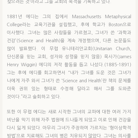
찾으려는 것’이라고 그들 교회의 목적을 기록하고 있다.
1881년 에디는 그의 집에서 Massachusetts Metaphysical
College라는 교육기관을 설립했고, 후에 학교가 Boston으로
이사했다. 그녀는 많은 사람들을 가르쳤고, 그녀가 쓴 ‘과학과
건강’(Science and Health)을 계속 개정했으며, 다른 논문들도
많이 발표했다. 이 무렵 유니테리안교회(Unitarian Church,
단신론을 믿는 교회, 성자와 성령을 믿지 않음) 목사가(James
Henry Wiggin) 에디의 저작 활동을 돕고 나섰다.(1885-1891)
그는 후에 에디를 회고하면서 “내가 그녀를 도운 것은 그녀가
나에게 자주 와서 그녀가 쓴 ‘Science and Health’란 책의 문체를
더욱 권위 있는 형태로 수정해 달라고 해서 그를 도와준
것이다.”라고 술회하고 있다.
또한 이 무렵 에디는 새로 시작한 그녀의 교파에 대한 여러 가지
비난을 막기 위해 자주 법원에 드나들게 되었고 이로 인해 건강을
다시 잃게 되었다. 아무리 그녀가 주장하며 가르치는 ‘형이상학적
방법’으로 치료해도 그녀의 병은 치유되지 않았다. 그녀는 의사를