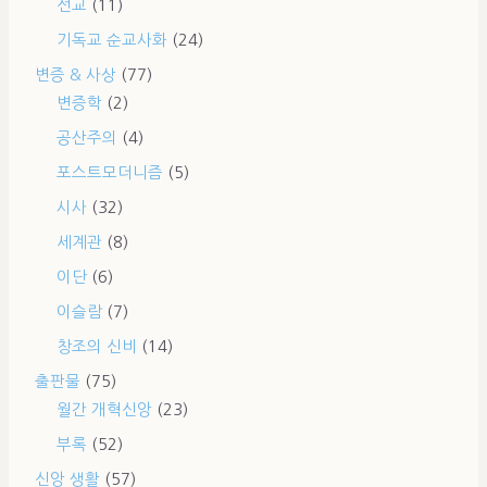
선교
(11)
기독교 순교사화
(24)
변증 & 사상
(77)
변증학
(2)
공산주의
(4)
포스트모더니즘
(5)
시사
(32)
세계관
(8)
이단
(6)
이슬람
(7)
창조의 신비
(14)
출판물
(75)
월간 개혁신앙
(23)
부록
(52)
신앙 생활
(57)