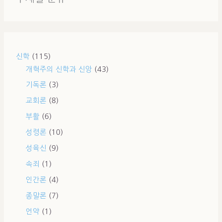
신학
(115)
개혁주의 신학과 신앙
(43)
기독론
(3)
교회론
(8)
부활
(6)
성령론
(10)
성육신
(9)
속죄
(1)
인간론
(4)
종말론
(7)
언약
(1)