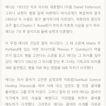
에디는 1853년 치과 의사와 재혼했다.(이름 Daniel Patterson)
그러나 남편이 병원 일에 바쁜데다 여자관계가 복잡하여 결국
1866년 두 사람은 영구 별거하기에 이르렀다. 여호와의 증인의
교주 촬스(Charles T. Russell)가 부인과 이혼한 사실을 상기 하라.
에디는 7년 후 정식으로 둘째 남편과 이혼했다.
이 무렵 에디의 건강은 말이 아니었다. 그 때 소문에 Maine 주
Portland에 있는 어떤 의사(이름 Phineas P. Quimby)가 약을
쓰지 않고도 병을 고친다는 소문을 듣고 에디는 그 의사를 찾아
갔다. 에디가 1862년 그 의사를 만난 후 그녀는 기독교의 의미를
새로 발견했고, 병을 치료 하는 방법을 새로 익히기 시작했다.
에디는 의사 쿰비가 고안한 심령과학 치료법(Spiritual Science
Healing Disease)을 여러 차례 대신 강연도 할 만큼 쿰비를
좋아했고 그를 무척 따랐다. 그러나 얼마 안 되어 에디는 쿰비가
자기에게 모든 의술을 배웠다고 거짓말을 하면서 쿰비를
매도하기 시작했다. 그러면서 에디는 쿰비의 서제를 자유로