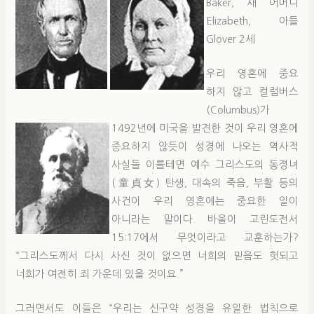
Baker, 새 어머니
Elizabeth, 아들
Glover 2세
우리 영혼에 중요
하지 않고 컬럼버스
(Columbus)가
1492년에 미국을 발견한 것이 우리 영혼에
중요하지 않듯이 성경에 나오는 역사적
사실들 이를테면 예수 그리스도의 동졍녀
(童貞女) 탄생, 대속의 죽음, 부활 등의
사건이 우리 영혼에는 중요한 일이
아니라는 말이다. 바울이 고린도전서
15:17에서 무엇이라고 교훈하는가?
“그리스도께서 다시 사신 것이 없으면 너희의 믿음도 헛되고
너희가 여전히 죄 가운데 있을 것이요.”
그러면서도 이들은 “우리는 신구약 성경을 유일한 법칙으로