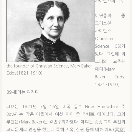
사이언스의 교주
이단종파 중
크리스천
사이언스
(Christian
Science, CS)가
있다. 그런데 이
교파의 교주는
the founder of Christian Science, Mary Baker
에디(Mary
Eddy(1821-1910)
Baker Eddy,
1821–1910,
89세)라는 여자다.
그녀는 1821년 7월 16일 미국 동부 New Hampshire 주
Bow라는 작은 마을에서 여섯 아이 중 막내로 태어났다. 그의
부친은(Mark Baker)는 칼빈주의자였다. 에디는 종종 그의 부친과
교리문제로 언쟁을 했는데 특히 지옥, 심판 등에 대해 이의(異意)