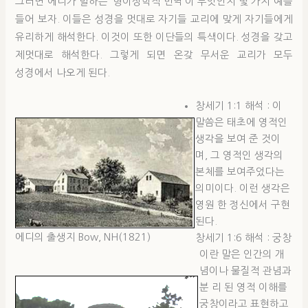
그러면 에디가 말하는 ‘형이상학적 번역’이 무엇인지 몇 가지 예를
들어 보자. 이들은 성경을 멋대로 자기들 교리에 맞게 자기들에게
유리하게 해석한다. 이것이 또한 이단들의 특색이다. 성경을 갖고
제멋대로 해석한다. 그렇게 되면 온갖 무서운 교리가 모두
성경에서 나오게 된다.
창세기 1:1 해석 : 이
말씀은 태초에 영적인
생각을 보여 준 것이
며, 그 영적인 생각의
본체를 보여주었다는
의미이다. 이런 생각은
영원 한 정신에서 구현
된다.
에디의 출생지 Bow, NH(1821)
창세기 1:6 해석 : 궁창
이란 말은 인간의 개
념이나 물질적 관념과
분 리 된 영적 이해를
궁창이라고 표현하고