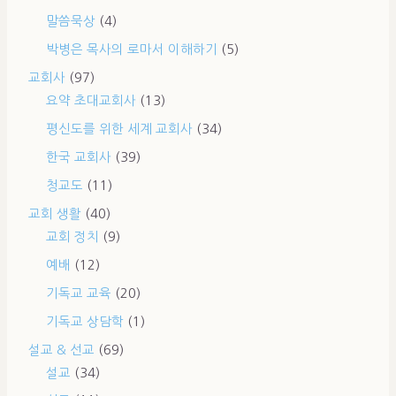
말씀묵상
(4)
박병은 목사의 로마서 이해하기
(5)
교회사
(97)
요약 초대교회사
(13)
평신도를 위한 세계 교회사
(34)
한국 교회사
(39)
청교도
(11)
교회 생활
(40)
교회 정치
(9)
예배
(12)
기독교 교육
(20)
기독교 상담학
(1)
설교 & 선교
(69)
설교
(34)