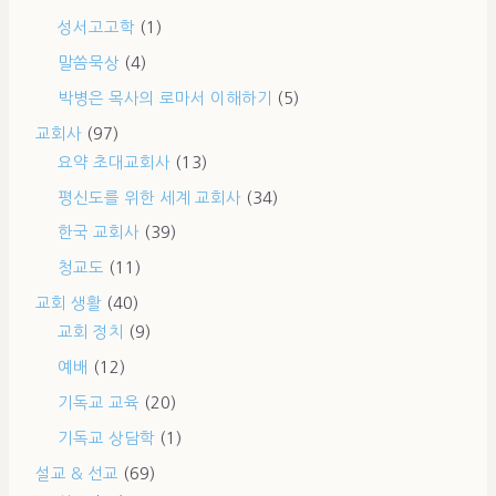
성서고고학
(1)
말씀묵상
(4)
박병은 목사의 로마서 이해하기
(5)
교회사
(97)
요약 초대교회사
(13)
평신도를 위한 세계 교회사
(34)
한국 교회사
(39)
청교도
(11)
교회 생활
(40)
교회 정치
(9)
예배
(12)
기독교 교육
(20)
기독교 상담학
(1)
설교 & 선교
(69)