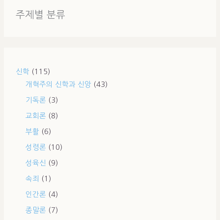
주제별 분류
신학
(115)
개혁주의 신학과 신앙
(43)
기독론
(3)
교회론
(8)
부활
(6)
성령론
(10)
성육신
(9)
속죄
(1)
인간론
(4)
종말론
(7)