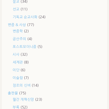
설교
(34)
선교
(11)
기독교 순교사화
(24)
변증 & 사상
(77)
변증학
(2)
공산주의
(4)
포스트모더니즘
(5)
시사
(32)
세계관
(8)
이단
(6)
이슬람
(7)
창조의 신비
(14)
출판물
(75)
월간 개혁신앙
(23)
부록
(52)