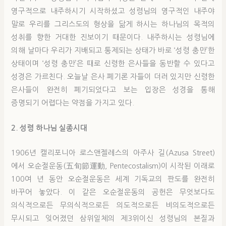
영구적으로 내주하시기 시작하셨고 성령님의 영구적인 내주야
말로 우리를 그리스도의 형상을 닮게 하시는 하나님의 목적의
성취를 향한 거대한 진보이기 때문이다. 내주하시는 성령님에
의해 날마다 우리가 지배되고 통제되는 상태가 바로 ‘성령 충만’한
상태이며 ‘성령 충만’은 때로 신령한 은사들을 동반할 수 있다고
성경은 가르친다. 오늘날 은사 폐기론 자들이 더러 있지만 신령한
은사들이 완전히 폐기되었다고 보는 입장은 성경을 통해
증명되기 어렵다는 약점을 가지고 있다.
2. 성령 하나님 실종시대
1906년 캘리포니아 로스앤젤레스의 아주사 길(Azusa Street)
에서 오순절운동(五旬節運動, Pentecostalism)이 시작된 이래로
100여 년 동안 오순절운동은 세계 기독교의 판도를 완전히
바꾸어 놓았다. 이 같은 오순절운동의 공헌은 무엇보다도
의식적으로든 무의식적으로든 의도적으로든 비의도적으로든
무시되고 잊어졌던 삼위일체의 제3위이신 성령님의 본질과