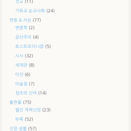
선교
(11)
기독교 순교사화
(24)
변증 & 사상
(77)
변증학
(2)
공산주의
(4)
포스트모더니즘
(5)
시사
(32)
세계관
(8)
이단
(6)
이슬람
(7)
창조의 신비
(14)
출판물
(75)
월간 개혁신앙
(23)
부록
(52)
신앙 생활
(57)