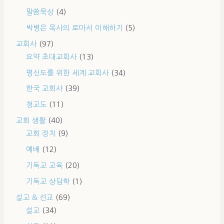
말씀묵상
(4)
박병은 목사의 로마서 이해하기
(5)
교회사
(97)
요약 초대교회사
(13)
평신도를 위한 세계 교회사
(34)
한국 교회사
(39)
청교도
(11)
교회 생활
(40)
교회 정치
(9)
예배
(12)
기독교 교육
(20)
기독교 상담학
(1)
설교 & 선교
(69)
설교
(34)