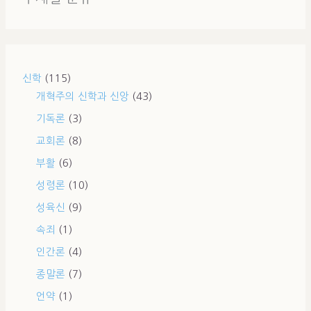
신학
(115)
개혁주의 신학과 신앙
(43)
기독론
(3)
교회론
(8)
부활
(6)
성령론
(10)
성육신
(9)
속죄
(1)
인간론
(4)
종말론
(7)
언약
(1)