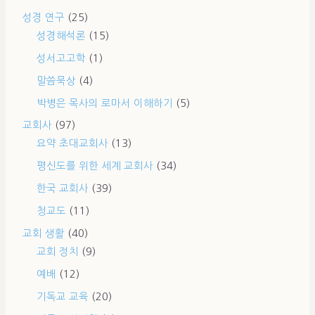
성경 연구
(25)
성경해석론
(15)
성서고고학
(1)
말씀묵상
(4)
박병은 목사의 로마서 이해하기
(5)
교회사
(97)
요약 초대교회사
(13)
평신도를 위한 세계 교회사
(34)
한국 교회사
(39)
청교도
(11)
교회 생활
(40)
교회 정치
(9)
예배
(12)
기독교 교육
(20)