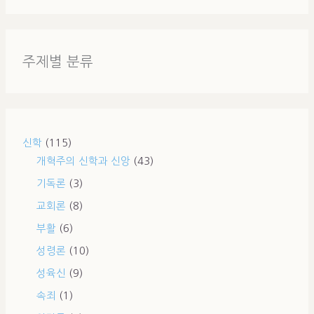
주제별 분류
신학
(115)
개혁주의 신학과 신앙
(43)
기독론
(3)
교회론
(8)
부활
(6)
성령론
(10)
성육신
(9)
속죄
(1)