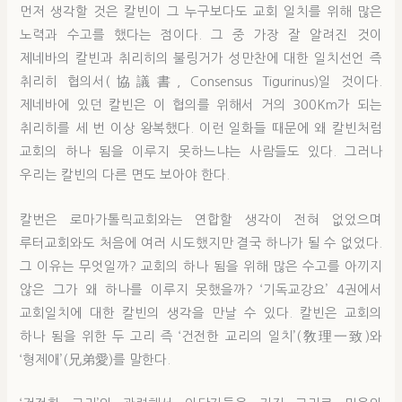
먼저 생각할 것은 칼빈이 그 누구보다도 교회 일치를 위해 많은
노력과 수고를 했다는 점이다. 그 중 가장 잘 알려진 것이
제네바의 칼빈과 취리히의 불링거가 성만찬에 대한 일치선언 즉
취리히 협의서(協議書, Consensus Tigurinus)일 것이다.
제네바에 있던 칼빈은 이 협의를 위해서 거의 300Km가 되는
취리히를 세 번 이상 왕복했다. 이런 일화들 때문에 왜 칼빈처럼
교회의 하나 됨을 이루지 못하느냐는 사람들도 있다. 그러나
우리는 칼빈의 다른 면도 보아야 한다.
칼번은 로마가톨릭교회와는 연합할 생각이 전혀 없었으며
루터교회와도 처음에 여러 시도했지만 결국 하나가 될 수 없었다.
그 이유는 무엇일까? 교회의 하나 됨을 위해 많은 수고를 아끼지
않은 그가 왜 하나를 이루지 못했을까? ‘기독교강요’ 4권에서
교회일치에 대한 칼빈의 생각을 만날 수 있다. 칼빈은 교회의
하나 됨을 위한 두 고리 즉 ‘건전한 교리의 일치’(敎理一致)와
‘형제애’(兄弟愛)를 말한다.