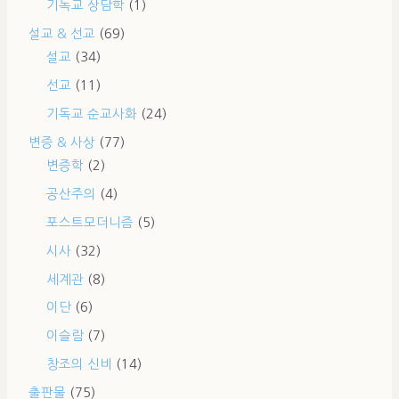
기독교 상담학
(1)
설교 & 선교
(69)
설교
(34)
선교
(11)
기독교 순교사화
(24)
변증 & 사상
(77)
변증학
(2)
공산주의
(4)
포스트모더니즘
(5)
시사
(32)
세계관
(8)
이단
(6)
이슬람
(7)
창조의 신비
(14)
출판물
(75)