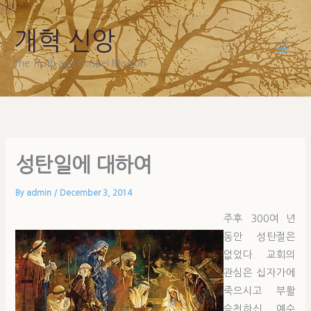
Skip
to
개혁 신앙
content
The Truth and Gospel Mission
성탄일에 대하여
By
admin
/
December 3, 2014
주후 300여 년
동안 성탄절은
없었다. 교회의
관심은 십자가에
죽으시고 부활
승천하신 예수