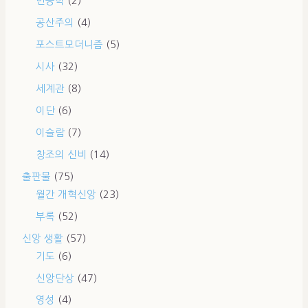
변증학
(2)
공산주의
(4)
포스트모더니즘
(5)
시사
(32)
세계관
(8)
이단
(6)
이슬람
(7)
창조의 신비
(14)
출판물
(75)
월간 개혁신앙
(23)
부록
(52)
신앙 생활
(57)
기도
(6)
신앙단상
(47)
영성
(4)