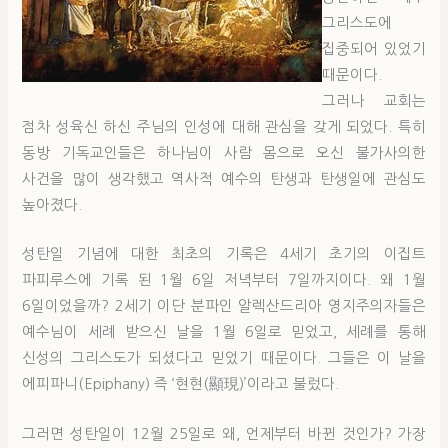
그리스도에
집중되어 있었기
때문이다.
그러나 교회는
점차 성육신 하신 주님의 인성에 대해 관심을 갖게 되었다. 특히
동방 기독교인들은 하나님이 사람 몸으로 오신 불가사의한
사건을 많이 생각했고 역사적 예수의 탄생과 탄생일에 관심도
높아졌다.
성탄일 기념에 대한 최초의 기록은 4세기 초기의 이집트
파피루스에 기록 된 1월 6일 저녁부터 7일까지이다. 왜 1월
6일이었을까? 2세기 이단 분파인 알렉산드리아 영지주의자들은
예수님이 세례 받으신 날을 1월 6일로 믿었고, 세례를 통해
신성의 그리스도가 되셨다고 믿었기 때문이다. 그들은 이 날을
에피파니(Epiphany) 즉 ‘현현(顯現)’이라고 불렀다.
그러면 성탄일이 12월 25일로 왜, 언제부터 바뀐 것인가? 가장