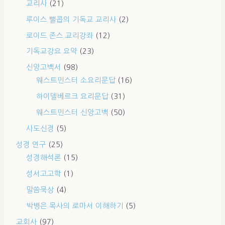
교리사
(21)
루이스 뻘콥의 기독교 교리사
(2)
로이드 존스 교리강좌
(12)
기독교강요 요약
(23)
신앙고백서
(98)
웨스트민스터 소요리문답
(16)
하이델베르크 요리문답
(31)
웨스트민스터 신앙고백
(50)
사도신경
(5)
성경 연구
(25)
성경해석론
(15)
성서고고학
(1)
말씀묵상
(4)
박병은 목사의 로마서 이해하기
(5)
교회사
(97)