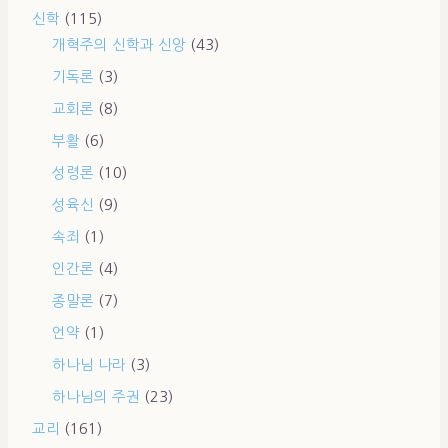
신학
(115)
개혁주의 신학과 신앙
(43)
기독론
(3)
교회론
(8)
부활
(6)
성령론
(10)
성육신
(9)
속죄
(1)
인간론
(4)
종말론
(7)
언약
(1)
하나님 나라
(3)
하나님의 주권
(23)
교리
(161)