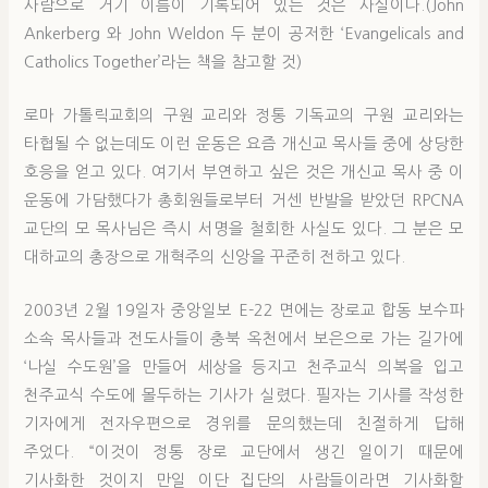
사람으로 거기 이름이 기록되어 있는 것은 사실이다.(John
Ankerberg 와 John Weldon 두 분이 공저한 ‘Evangelicals and
Catholics Together’라는 책을 참고할 것)
로마 가톨릭교회의 구원 교리와 정통 기독교의 구원 교리와는
타협될 수 없는데도 이런 운동은 요즘 개신교 목사들 중에 상당한
호응을 얻고 있다. 여기서 부연하고 싶은 것은 개신교 목사 중 이
운동에 가담했다가 총회원들로부터 거센 반발을 받았던 RPCNA
교단의 모 목사님은 즉시 서명을 철회한 사실도 있다. 그 분은 모
대하교의 총장으로 개혁주의 신앙을 꾸준히 전하고 있다.
2003년 2월 19일자 중앙일보 E-22 면에는 장로교 합동 보수파
소속 목사들과 전도사들이 충북 옥천에서 보은으로 가는 길가에
‘나실 수도원’을 만들어 세상을 등지고 천주교식 의복을 입고
천주교식 수도에 몰두하는 기사가 실렸다. 필자는 기사를 작성한
기자에게 전자우편으로 경위를 문의했는데 친절하게 답해
주었다. “이것이 정통 장로 교단에서 생긴 일이기 때문에
기사화한 것이지 만일 이단 집단의 사람들이라면 기사화할