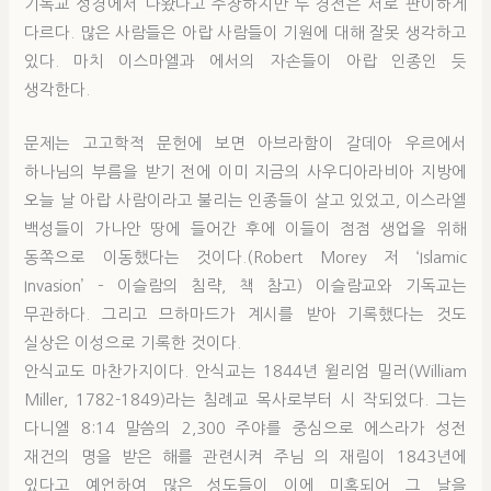
기독교 성경에서 나왔다고 주장하지만 두 경전은 서로 판이하게
다르다. 많은 사람들은 아랍 사람들이 기원에 대해 잘못 생각하고
있다. 마치 이스마엘과 에서의 자손들이 아랍 인종인 듯
생각한다.
문제는 고고학적 문헌에 보면 아브라함이 갈데아 우르에서
하나님의 부름을 받기 전에 이미 지금의 사우디아라비아 지방에
오늘 날 아랍 사람이라고 불리는 인종들이 살고 있었고, 이스라엘
백성들이 가나안 땅에 들어간 후에 이들이 점점 생업을 위해
동쪽으로 이동했다는 것이다.(Robert Morey 저 ‘Islamic
Invasion’ – 이슬람의 침략, 책 참고) 이슬람교와 기독교는
무관하다. 그리고 므하마드가 계시를 받아 기록했다는 것도
실상은 이성으로 기록한 것이다.
안식교도 마찬가지이다. 안식교는 1844년 윌리엄 밀러(William
Miller, 1782-1849)라는 침례교 목사로부터 시 작되었다. 그는
다니엘 8:14 말씀의 2,300 주야를 중심으로 에스라가 성전
재건의 명을 받은 해를 관련시켜 주님 의 재림이 1843년에
있다고 예언하여 많은 성도들이 이에 미혹되어 그 날을