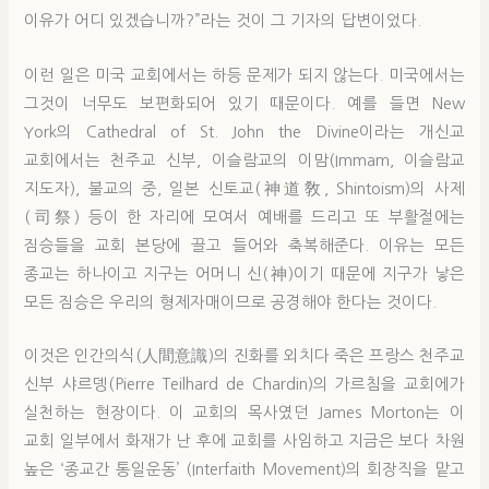
이유가 어디 있겠습니까?”라는 것이 그 기자의 답변이었다.
이런 일은 미국 교회에서는 하등 문제가 되지 않는다. 미국에서는
그것이 너무도 보편화되어 있기 때문이다. 예를 들면 New
York의 Cathedral of St. John the Divine이라는 개신교
교회에서는 천주교 신부, 이슬람교의 이맘(Immam, 이슬람교
지도자), 불교의 중, 일본 신토교(神道敎, Shintoism)의 사제
(司祭) 등이 한 자리에 모여서 예배를 드리고 또 부활절에는
짐승들을 교회 본당에 끌고 들어와 축복해준다. 이유는 모든
종교는 하나이고 지구는 어머니 신(神)이기 때문에 지구가 낳은
모든 짐승은 우리의 형제자매이므로 공경해야 한다는 것이다.
이것은 인간의식(人間意識)의 진화를 외치다 죽은 프랑스 천주교
신부 샤르뎅(Pierre Teilhard de Chardin)의 가르침을 교회에가
실천하는 현장이다. 이 교회의 목사였던 James Morton는 이
교회 일부에서 화재가 난 후에 교회를 사임하고 지금은 보다 차원
높은 ‘종교간 통일운동’ (Interfaith Movement)의 회장직을 맡고