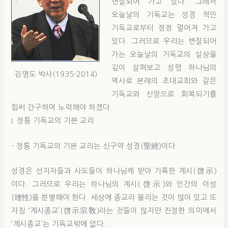
변질되어 가고 있다. 그래서
오늘날의 기독교는 성경 적인
기독교로부터 점점 멀어져 가고
있다. 그러므로 우리는 변질되어
가는 오늘날의 기독교의 실상을
깊이 살펴보고 성령 하나님의
김명도 박사(1935-2014)
역사로 본래의 초대교회와 같은
기독교와 신앙으로 회복되기를
힘써 간구하며 노력해야 하겠다.
I. 정통 기독교의 기본 교리
– 정통 기독교의 기본 교리는 신구약 성경(聖經)이다.
성경은 선지자들과 사도들이 하나님께 받아 기록한 계시(啓示)
이다. 그러므로 우리는 하나님의 계시(啓示)와 인간의 이성
(理性)을 분별해야 한다. 세상에 종교라 불리는 것이 많이 있고 또
자칭 ‘계시종교’(啓示宗敎)라는 것들이 많지만 진정한 의미에서
‘계시종교’는 기독교밖에 없다.