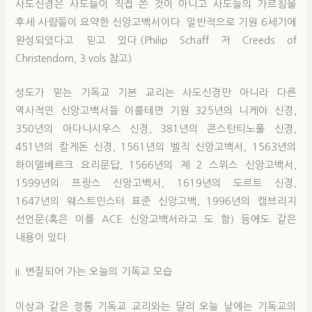
사도신경은 사도들이 직접 쓴 것이 아니고 사도들의 가르침을
후세 사람들이 요약한 신앙고백서이다. 일반적으로 기원 6세기에
완성되었다고 믿고 있다.(Philip Schaff 저 Creeds of
Christendom, 3 vols 참고)
성도가 믿는 기독교 기본 교리는 사도신경만 아니라 다른
역사적인 신앙고백서들 이를테면 기원 325년의 니케아 신경,
350년의 아다나시우스 신경, 381년의 콘스탄티노풀 신경,
451년의 칼게돈 신경, 1561년의 벨직 신앙고백서, 1563년의
하이델베르크 요리문답, 1566년의 제 2 스위스 신앙고백서,
1599년의 프랑스 신앙고백서, 1619년의 도르트 신경,
1647년의 웨스트민스터 표준 신앙고백, 1996년의 캠브리지
선언문(혹은 이를 ACE 신앙고백서라고 도 함) 등에도 같은
내용이 있다.
II. 변질되어 가는 오늘의 기독교 모습
이상과 같은 정통 기독교 교리와는 달리 오늘 날에는 기독교의