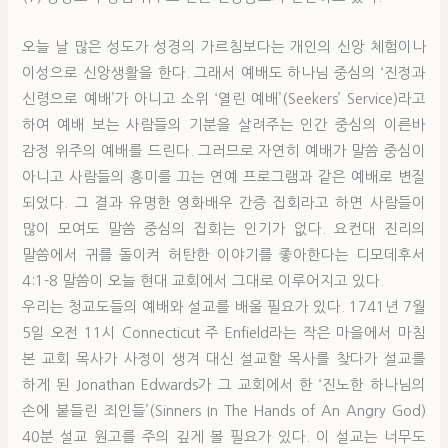
오늘 날 많은 성도가 성경의 가르침보다는 개인의 신앙 체험이나
이성으로 신앙생활을 한다. 그래서 예배도 하나님 중심의 ‘진정과
신령으로 예배’가 아니고 소위 ‘열린 예배’(Seekers’ Service)라고
하여 예배 보는 사람들의 기분을 살려주는 인간 중심의 이른바
감정 위주의 예배를 드린다. 그러므로 자연히 예배가 말씀 중심이
아니고 사람들의 흥미를 끄는 연예 프로그램과 같은 예배로 변질
되었다. 그 결과 유명한 영화배우 간증 집회라고 하면 사람들이
많이 모여도 말씀 중심의 집회는 인기가 없다. 요컨대 진리의
말씀에서 귀를 돌이켜 허탄한 이야기를 좋아한다는 디모데후서
4:1-8 말씀이 오늘 현대 교회에서 그대로 이루어지고 있다.
우리는 청교도들의 예배와 설교를 배울 필요가 있다. 1741년 7월
5일 오전 11시 Connecticut 주 Enfield라는 작은 마을에서 마침
본 교회 목사가 사정이 생겨 대신 설교할 목사를 찾다가 설교를
하게 된 Jonathan Edwards가 그 교회에서 한 ‘진노한 하나님의
손에 붙들린 죄인들’(Sinners In The Hands of An Angry God)
40분 설교 원고를 주의 깊게 볼 필요가 있다. 이 설교는 너무도