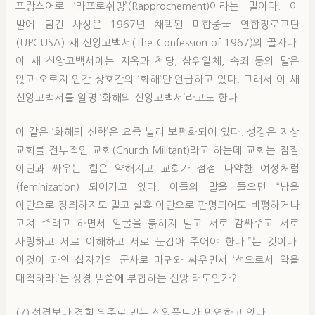
프랑스어로 ‘라프로쉬망’(Rapprochement)이라는 말이다. 이
말에 담긴 사상은 1967년 채택된 미합중국 연합장로교단
(UPCUSA) 새 신앙고백서(The Confession of 1967)의 골자다.
이 새 신앙고백서에는 지옥과 천당, 삼위일체, 속죄 등의 말은
없고 오로지 인간 상호간의 ‘화해’만 언급하고 있다. 그래서 이 새
신앙고백서를 일명 ‘화해의 신앙고백서’라고도 한다.
이 같은 ‘화해의 신학’은 요즘 널리 보편화되어 있다. 성경은 지상
교회를 전투적인 교회(Church Militant)라고 하는데 교회는 점점
이단과 싸우는 힘은 약해지고 교회가 점점 나약한 여성처럼
(feminization) 되어가고 있다. 이들의 말을 들으면 “남을
이단으로 정죄하지도 말고 설혹 이단으로 판명되어도 비평하거나
고쳐 주려고 하면서 얼굴을 붉히지 말고 서로 감싸주고 서로
사랑하고 서로 이해하고 서로 눈감아 주어야 한다.”는 것이다.
이것이 과연 십자가의 군사로 마귀와 싸우면서 ‘선으로서 악을
대적하라.’는 성경 말씀에 부합하는 신앙 태도인가?
(7) 성경보다 경험 위주로 믿는 신앙풍토가 만연하고 있다.