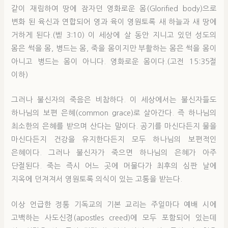
같이 재림하여 땅에 잠자던 영화로운 몸(Glorified body)으로
변화 된 육신과 연합되어 영과 육이 영원토록 새 하늘과 새 땅에
거하게 된다.(벧 3:10) 이 세상에 살 동안 지니고 있던 성도의
몸은 썩을 몸, 병드는 몸, 죽을 몸이지만 부활하는 몸은 썩을 몸이
아니고 병드는 몸이 아니다. 영화로운 몸이다.(고전 15:35절
이하)
그러나 불신자의 죽음은 비참하다. 이 세상에서는 불신자들도
하나님의 보편 은혜(common grace)로 살아간다. 즉 하나님의
최소한의 은혜를 받으며 산다는 말이다. 공기를 마신다든지 물을
마신다든지 건강을 유지한다든지 모두 하나님의 보편적인
은혜이다. 그러나 불신자가 죽으면 하나님의 은혜가 아주
단절된다. 죽는 즉시 어느 곳에 머물다가 최후의 심판 날에
지옥에 던져져서 영원토록 의식이 있는 고통을 받는다.
이상 언급한 정통 기독교의 기본 교리는 주일마다 예배 시에
고백하는 사도신경(apostles creed)에 모두 포함되어 있는데