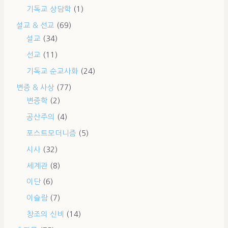
기독교 상담학
(1)
설교 & 선교
(69)
설교
(34)
선교
(11)
기독교 순교사화
(24)
변증 & 사상
(77)
변증학
(2)
공산주의
(4)
포스트모더니즘
(5)
시사
(32)
세계관
(8)
이단
(6)
이슬람
(7)
창조의 신비
(14)