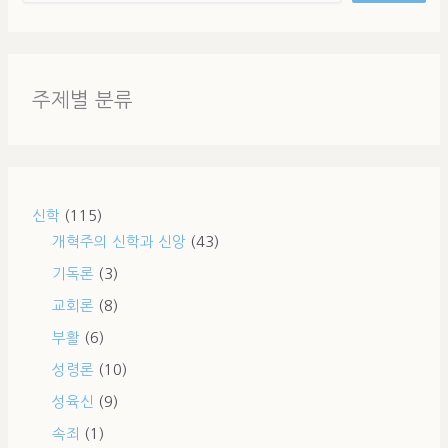
주제별 분류
신학
(115)
개혁주의 신학과 신앙
(43)
기독론
(3)
교회론
(8)
부활
(6)
성령론
(10)
성육신
(9)
속죄
(1)