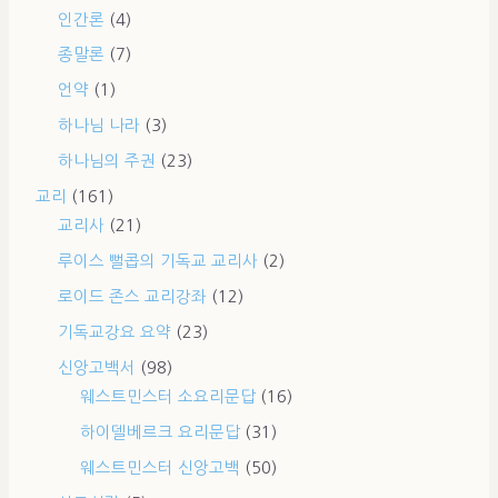
인간론
(4)
종말론
(7)
언약
(1)
하나님 나라
(3)
하나님의 주권
(23)
교리
(161)
교리사
(21)
루이스 뻘콥의 기독교 교리사
(2)
로이드 존스 교리강좌
(12)
기독교강요 요약
(23)
신앙고백서
(98)
웨스트민스터 소요리문답
(16)
하이델베르크 요리문답
(31)
웨스트민스터 신앙고백
(50)