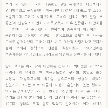
보기 시작했다. 그러다 1980년 9월 유재열을 비난하다가
명예훼손죄로 구속되었다. 이듬해인 1981년 2월 출소 후 소수의
추종자들과 모임을 시작했는데, 모세와 엘리야 격인 일명 ‘두
증인’이 신광일과 이만희라고 주장했다. 이후 신종환과 이만희를
두 증인이라고 주장했다가 번복하여 홍종효와 이만희를 두
증인이라고 주장했다. 이만희는 홍종효와도 결별한 후, 자신을
모세로 승격화했다. 그러다 다시 사도 요한적 사명자라고 했다가
점차 보혜사 성령으로 신분을 격상시켰다. 1984년에는
추종자들을 7영, 12사도, 24장로로 임명하고 신천지를 시작했다.
앞서 살펴본 바와 같이 이만희는 천부교의 박태선을 시작으로
장막성전의 유재열, 천국복음전도회의 구인회, 통일교 출신
목영득, 재창조교회의 백만봉 등으로부터 성경을 배웠다.
신천지의 교리는 바로 이들의 사상이 혼합되어 있는 형태다.
‘피가름(영체합일)’ 교리를 변형한 ‘신인합일체’교리뿐 아니라
경기도 과천에 본거지를 둔 점, 교명에 ‘장막성전’을 유용한 점,
12지파 형태의 조직 등도 맥락을 같이한다. 현재 신천지