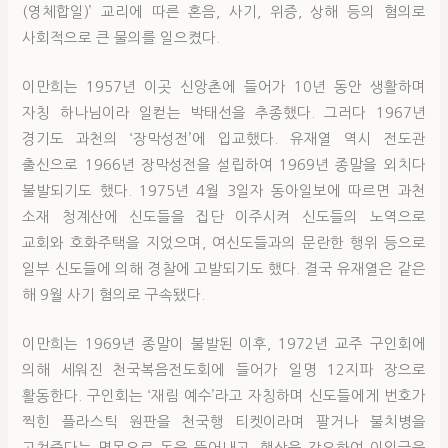
(영체합일)’ 교리에 따른 혼음, 사기, 위증, 상해 등의 혐의로
사회적으로 큰 물의를 일으켰다.
이만희는 1957년 이곳 신앙촌에 들어가 10년 동안 생활하며
자칭 하나님이라 일컫는 박태선을 추종했다. 그러다 1967년
경기도 과천의 ‘장막성전’에 입교했다. 유재열 역시 전도관
출신으로 1966년 장막성전을 설립하여 1969년 종말을 외치다
불발되기도 했다. 1975년 4월 3일자 동아일보에 따르면 과천
소재 청계산에 신도들을 집단 이주시켜 신도들의 노역으로
교회와 호화주택을 지었으며, 여신도들과의 문란한 행위 등으로
일부 신도들에 의해 경찰에 고발되기도 했다. 결국 유재열은 같은
해 9월 사기 혐의로 구속됐다.
이만희는 1969년 종말이 불발된 이후, 1972년 교주 구인회에
의해 세워진 천국복음전도회에 들어가 일명 12지파 장으로
활동한다. 구인회는 ‘재림 예수’라고 자칭하며 신도들에게 번호가
찍힌 플라스틱 원판을 천국행 티켓이라며 팔거나 불치병을