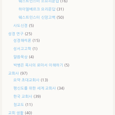
웨스트민스터 소요리문답
(16)
하이델베르크 요리문답
(31)
웨스트민스터 신앙고백
(50)
사도신경
(5)
성경 연구
(25)
성경해석론
(15)
성서고고학
(1)
말씀묵상
(4)
박병은 목사의 로마서 이해하기
(5)
교회사
(97)
요약 초대교회사
(13)
평신도를 위한 세계 교회사
(34)
한국 교회사
(39)
청교도
(11)
교회 생활
(40)