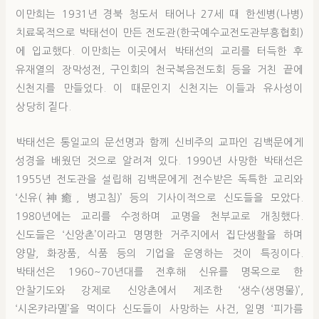
이만희는 1931년 경북 청도서 태어나 27세 때 한센병(나병)
치료목적으로 박태선이 만든 전도관(한국예수교전도관부흥협회)
에 입교했다. 이만희는 이곳에서 박태선의 교리를 터득한 후
유재열의 장막성전, 구인회의 천국복음전도회 등을 거친 끝에
신천지를 만들었다. 이 때문인지 신천지는 이들과 유사성이
상당히 짙다.
박태선은 통일교의 문선명과 함께 신비주의 교파인 김백문에게
성경을 배웠던 것으로 알려져 있다. 1990년 사망한 박태선은
1955년 전도관을 설립해 김백문에게 전수받은 독특한 교리와
‘신유(神癒, 병고침)’ 등의 기사이적으로 신도들을 모았다.
1980년에는 교리를 수정하며 교명을 천부교로 개칭했다.
신도들은 ‘신앙촌’이라고 명명한 거주지에서 집단생활을 하며
양말, 화장품, 식품 등의 기업을 운영하는 것이 특징이다.
박태선은 1960~70년대를 전후해 신유를 명목으로 한
안찰기도와 강제로 신앙촌에서 제조한 ‘생수(생명물)’,
‘시온캬라멜’을 먹이다 신도들이 사망하는 사건, 일명 ‘피가름