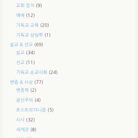
교회 정치
(9)
예배
(12)
기독교 교육
(20)
기독교 상담학
(1)
설교 & 선교
(69)
설교
(34)
선교
(11)
기독교 순교사화
(24)
변증 & 사상
(77)
변증학
(2)
공산주의
(4)
포스트모더니즘
(5)
시사
(32)
세계관
(8)