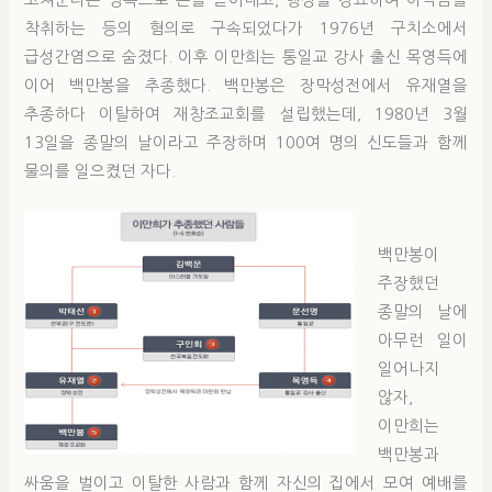
고쳐준다는 명목으로 돈을 뜯어내고, 행상을 강요하여 이익금을
착취하는 등의 혐의로 구속되었다가 1976년 구치소에서
급성간염으로 숨졌다. 이후 이만희는 통일교 강사 출신 목영득에
이어 백만봉을 추종했다. 백만봉은 장막성전에서 유재열을
추종하다 이탈하여 재창조교회를 설립했는데, 1980년 3월
13일을 종말의 날이라고 주장하며 100여 명의 신도들과 함께
물의를 일으켰던 자다.
백만봉이
주장했던
종말의 날에
아무런 일이
일어나지
않자,
이만희는
백만봉과
싸움을 벌이고 이탈한 사람과 함께 자신의 집에서 모여 예배를