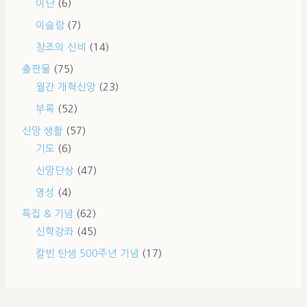
이단
(6)
이슬람
(7)
창조의 신비
(14)
출판물
(75)
월간 개혁신앙
(23)
부록
(52)
신앙 생활
(57)
기도
(6)
신앙단상
(47)
영성
(4)
특집 & 기념
(62)
신학강좌
(45)
칼빈 탄생 500주년 기념
(17)