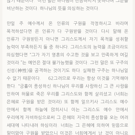
않기 때문이다.” 이런 말은 하나님이 전능하시지 못하다며 그분을
비난하는 것이다. 하나님의 뜻을 의심하는 것이다.
만일 주 예수께서 온 인류의 구원을 작정하시고 바라며
목적하셨다면 온 인류가 다 구원받을 것이다. 다시 말해 온
인류가 구원받든지 아니면 그리스도께서 자기 목적을 성취할
능력이 부족하든지 둘 중 하나다. 그리스도의 능력을 조금이라도
의심했다면 “그가 자기 영혼의 수고한 것을 보고 만족하게 여길
것이라.”는 예언은 절대 불가능했을 것이다. 그런 말은 또 구주의
신성(神性)을 공격하는 것이기도 하다. 실패한 구주는 하나님일
수 없기 때문이다. 62그러므로 우리는 항상 이것을 기억해야
한다. “긍휼이 풍성하신 하나님이 우리를 사랑하신 그 큰 사랑을
인하여 허물로 죽은 우리를 그리스도와 함께 살리셨고 (너희는
은혜로 구원을 받은 것이라) 또 함께 일으키사 그리스도 예수
안에서 함께 하늘에 앉히시니 이는 그리스도 예수 안에서
우리에게 자비하심으로써 그 은혜의 지극히 풍성함을 오는 여러
세대에 나타내려 하심이라. 너희는 그 은혜에 의하여 믿음으로
말미암아 구원을 받았으니 이것은 너희에게서 난 것이 아니요