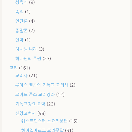
성육신
(9)
속죄
(1)
인간론
(4)
종말론
(7)
언약
(1)
하나님 나라
(3)
하나님의 주권
(23)
교리
(161)
교리사
(21)
루이스 뻘콥의 기독교 교리사
(2)
로이드 존스 교리강좌
(12)
기독교강요 요약
(23)
신앙고백서
(98)
웨스트민스터 소요리문답
(16)
하이델베르크 요리문답
(31)