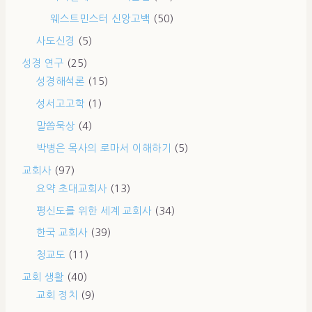
웨스트민스터 신앙고백
(50)
사도신경
(5)
성경 연구
(25)
성경해석론
(15)
성서고고학
(1)
말씀묵상
(4)
박병은 목사의 로마서 이해하기
(5)
교회사
(97)
요약 초대교회사
(13)
평신도를 위한 세계 교회사
(34)
한국 교회사
(39)
청교도
(11)
교회 생활
(40)
교회 정치
(9)