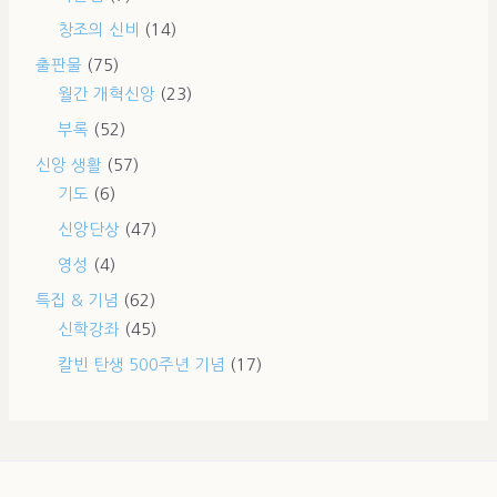
창조의 신비
(14)
출판물
(75)
월간 개혁신앙
(23)
부록
(52)
신앙 생활
(57)
기도
(6)
신앙단상
(47)
영성
(4)
특집 & 기념
(62)
신학강좌
(45)
칼빈 탄생 500주년 기념
(17)