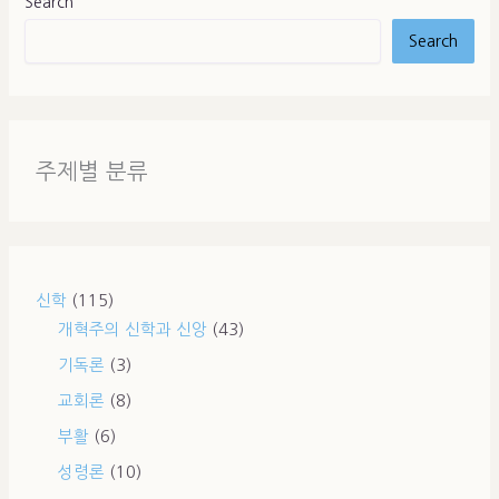
Search
Search
주제별 분류
신학
(115)
개혁주의 신학과 신앙
(43)
기독론
(3)
교회론
(8)
부활
(6)
성령론
(10)