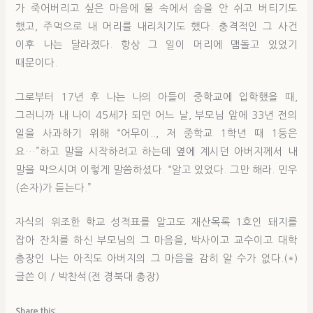
가 죽어버리고 싶은 마음에 물 속에서 숨을 안 쉬고 버티기도
했고, 주먹으로 내 머리를 내리치기도 했다. 충격적인 그 사건
이후 나는 달라졌다. 항상 그 일이 머리에 맴돌고 있었기
때문이다.
그로부터 17년 후 나는 나의 아들이 중학교에 입학했을 때,
그러니까 내 나이 45세가 되던 어느 날, 부모님 앞에 33년 전의
일을 사과하기 위해 “어무이.., 저 중학교 1학년 때 1등은
요…”하고 말을 시작하려고 하는데 옆에 계시던 아버지께서 내
말을 막으시며 이렇게 말씀하셨다. “알고 있었다. 그만 해라. 민우
(손자)가 듣는다.”
자식의 위조한 학교 성적표를 알고도 재산목록 1호인 돼지를
잡아 잔치를 하신 부모님의 그 마음을, 박사이고 교수이고 대학
총장인 나는 아직도 아버지의 그 마음을 감히 알 수가 없다.(*)
글쓴 이 / 박찬석(전 경북대 총장)
Share this: