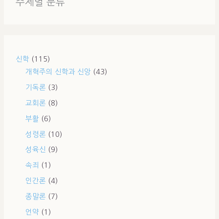
주제별 분류
신학
(115)
개혁주의 신학과 신앙
(43)
기독론
(3)
교회론
(8)
부활
(6)
성령론
(10)
성육신
(9)
속죄
(1)
인간론
(4)
종말론
(7)
언약
(1)