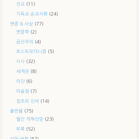
선교
(11)
기독교 순교사화
(24)
변증 & 사상
(77)
변증학
(2)
공산주의
(4)
포스트모더니즘
(5)
시사
(32)
세계관
(8)
이단
(6)
이슬람
(7)
창조의 신비
(14)
출판물
(75)
월간 개혁신앙
(23)
부록
(52)
신앙 생활
(57)