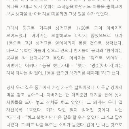
끼니를 제대로 잇지 못하는 소작농을 하면서도 아들을 중학교에
보낼 생각을 한 아버지를 떠올리면 그냥 있을 수가 없었다.
그래서 잉크로 기록된 성적표를 1/68로 고쳐 아버지께
보여드렸다. 아버지는 보통학교도 다니지 않았으므로 내가
1등으로 고친 성적표를 알아차리지 못할 것으로 생각했다.
대구로 유학한 아들이 집으로 왔으니 친지들이 몰려와 “찬석이는
공부를 잘 했더냐?”고 물었다. 아버지는 “앞으로 봐야제…
이번에는 어쩌다 1등을 했는가배… ”했다. “명순(아버지)이는
자식 하나는 잘 뒀어, 1등을 했으면 책거리를 해야제!”라고 했다.
당시 우리 집은 동네에서 가장 가난한 살림이었다. 이튿날 강에서
멱을 감고 돌아오니, 아버지는 한 마리뿐인 돼지를 잡아 동네
사람들을 모아 놓고 잔치를 하고 있었다. 그 돼지는 우리 집
재산목록 1호였다. 기가 막힌 일이 벌어진 것이다. 나는
“아부지… ”하고 불렀지만 다음 말을 할 수가 없었다. 그리고 달려
나갔다. 그 뒤로 나를 부르는 소리가 들렸다. 겁이 난 나는 강으로