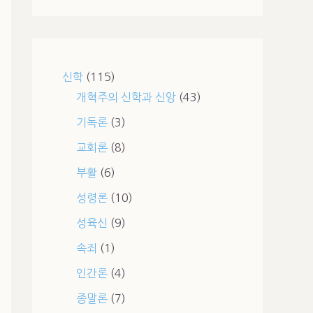
신학
(115)
개혁주의 신학과 신앙
(43)
기독론
(3)
교회론
(8)
부활
(6)
성령론
(10)
성육신
(9)
속죄
(1)
인간론
(4)
종말론
(7)