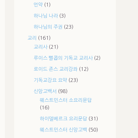
언약
(1)
하나님 나라
(3)
하나님의 주권
(23)
교리
(161)
교리사
(21)
루이스 뻘콥의 기독교 교리사
(2)
로이드 존스 교리강좌
(12)
기독교강요 요약
(23)
신앙고백서
(98)
웨스트민스터 소요리문답
(16)
하이델베르크 요리문답
(31)
웨스트민스터 신앙고백
(50)