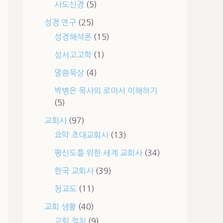
사도신경
(5)
성경 연구
(25)
성경해석론
(15)
성서고고학
(1)
말씀묵상
(4)
박병은 목사의 로마서 이해하기
(5)
교회사
(97)
요약 초대교회사
(13)
평신도를 위한 세계 교회사
(34)
한국 교회사
(39)
청교도
(11)
교회 생활
(40)
교회 정치
(9)