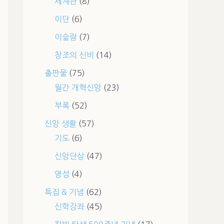
세계관
(8)
이단
(6)
이슬람
(7)
창조의 신비
(14)
출판물
(75)
월간 개혁신앙
(23)
부록
(52)
신앙 생활
(57)
기도
(6)
신앙단상
(47)
영성
(4)
특집 & 기념
(62)
신학강좌
(45)