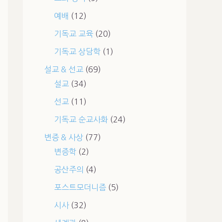
예배
(12)
기독교 교육
(20)
기독교 상담학
(1)
설교 & 선교
(69)
설교
(34)
선교
(11)
기독교 순교사화
(24)
변증 & 사상
(77)
변증학
(2)
공산주의
(4)
포스트모더니즘
(5)
시사
(32)