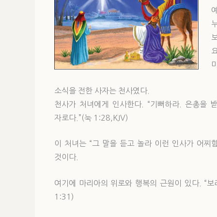
예
누
마
소식을 전한 사자는 천사였다.
천사가 처녀에게 인사한다. “기뻐하라. 은총을 
자로다.”(눅 1:28,KJV)
이 처녀는 “그 말을 듣고 놀라 이런 인사가 어찌함
것이다.
여기에 마리아의 위로와 행복의 근원이 있다. “보
1:31)