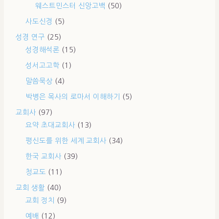
웨스트민스터 신앙고백
(50)
사도신경
(5)
성경 연구
(25)
성경해석론
(15)
성서고고학
(1)
말씀묵상
(4)
박병은 목사의 로마서 이해하기
(5)
교회사
(97)
요약 초대교회사
(13)
평신도를 위한 세계 교회사
(34)
한국 교회사
(39)
청교도
(11)
교회 생활
(40)
교회 정치
(9)
예배
(12)