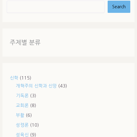
Search
주제별 분류
신학
(115)
개혁주의 신학과 신앙
(43)
기독론
(3)
교회론
(8)
부활
(6)
성령론
(10)
성육신
(9)