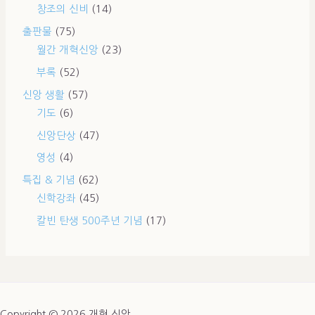
창조의 신비
(14)
출판물
(75)
월간 개혁신앙
(23)
부록
(52)
신앙 생활
(57)
기도
(6)
신앙단상
(47)
영성
(4)
특집 & 기념
(62)
신학강좌
(45)
칼빈 탄생 500주년 기념
(17)
Copyright © 2026 개혁 신앙