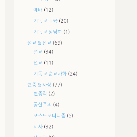
예배
(12)
기독교 교육
(20)
기독교 상담학
(1)
설교 & 선교
(69)
설교
(34)
선교
(11)
기독교 순교사화
(24)
변증 & 사상
(77)
변증학
(2)
공산주의
(4)
포스트모더니즘
(5)
시사
(32)