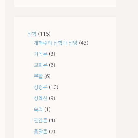
신학
(115)
개혁주의 신학과 신앙
(43)
기독론
(3)
교회론
(8)
부활
(6)
성령론
(10)
성육신
(9)
속죄
(1)
인간론
(4)
종말론
(7)