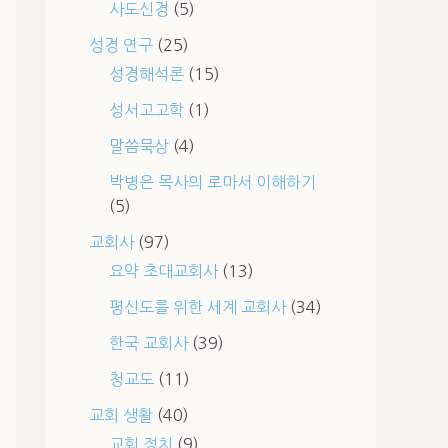
사도신경
(5)
성경 연구
(25)
성경해석론
(15)
성서고고학
(1)
말씀묵상
(4)
박병은 목사의 로마서 이해하기
(5)
교회사
(97)
요약 초대교회사
(13)
평신도를 위한 세계 교회사
(34)
한국 교회사
(39)
청교도
(11)
교회 생활
(40)
교회 정치
(9)