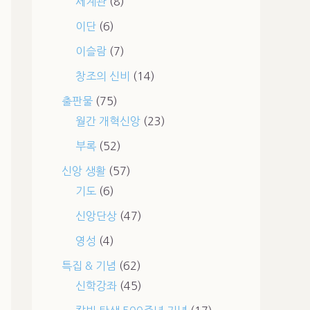
세계관
(8)
이단
(6)
이슬람
(7)
창조의 신비
(14)
출판물
(75)
월간 개혁신앙
(23)
부록
(52)
신앙 생활
(57)
기도
(6)
신앙단상
(47)
영성
(4)
특집 & 기념
(62)
신학강좌
(45)