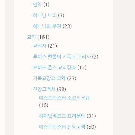
언약
(1)
하나님 나라
(3)
하나님의 주권
(23)
교리
(161)
교리사
(21)
루이스 뻘콥의 기독교 교리사
(2)
로이드 존스 교리강좌
(12)
기독교강요 요약
(23)
신앙고백서
(98)
웨스트민스터 소요리문답
(16)
하이델베르크 요리문답
(31)
웨스트민스터 신앙고백
(50)