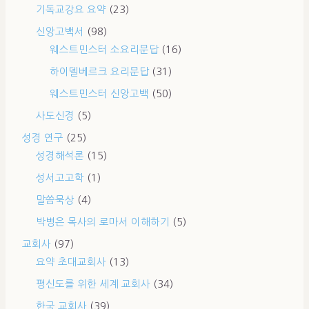
기독교강요 요약
(23)
신앙고백서
(98)
웨스트민스터 소요리문답
(16)
하이델베르크 요리문답
(31)
웨스트민스터 신앙고백
(50)
사도신경
(5)
성경 연구
(25)
성경해석론
(15)
성서고고학
(1)
말씀묵상
(4)
박병은 목사의 로마서 이해하기
(5)
교회사
(97)
요약 초대교회사
(13)
평신도를 위한 세계 교회사
(34)
한국 교회사
(39)