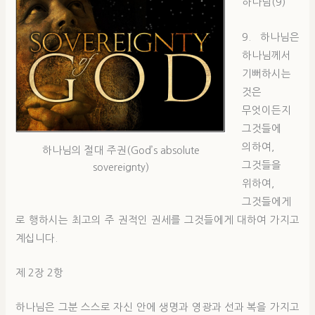
하나님(9)
9. 하나님은
하나님께서
기뻐하시는
것은
무엇이든지
그것들에
의하여,
하나님의 절대 주권(God’s absolute
그것들을
sovereignty)
위하여,
그것들에게
로 행하시는 최고의 주 권적인 권세를 그것들에게 대하여 가지고
계십니다.
제 2장 2항
하나님은 그분 스스로 자신 안에 생명과 영광과 선과 복을 가지고