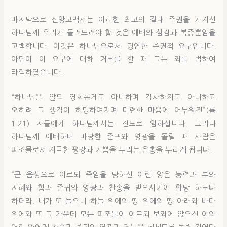
마지막으로 신앙고백서는 이러한 최고의 절대 주권을 가지신
하나님께 우리가 돌려드려야 할 것은 예배와 섬김과 복종뿐임을
고백합니다. 이것은 하나님으로서 당연한 주권적 요구입니다.
아담이 이 요구에 대해 거부를 할 때 그는 죄를 범하여
타락하였습니다.
“하나님을 알되 영화롭게도 아니하며 감사하지도 아니하고
오히려 그 생각이 허망하여지며 미련한 마음에 어두워진”(롬
1:21) 자들에게 하나님께서는 진노로 임하십니다. 그러나
하나님께 예배하며 마땅한 존귀와 영광을 돌릴 때 사람은
피조물로서 지극한 평강과 기쁨을 누리는 은총을 누리게 됩니다.
“큰 음성으로 이르되 죽임을 당하신 어린 양은 능력과 부와
지혜와 힘과 존귀와 영광과 찬송을 받으시기에 합당 하도다
하더라. 내가 또 들으니 하늘 위에와 땅 위에와 땅 아래와 바다
위에와 또 그 가운데 모든 피조물이 이르되 보좌에 앉으신 이와