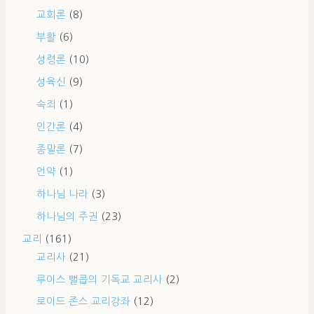
교회론
(8)
부활
(6)
성령론
(10)
성육신
(9)
속죄
(1)
인간론
(4)
종말론
(7)
언약
(1)
하나님 나라
(3)
하나님의 주권
(23)
교리
(161)
교리사
(21)
루이스 뻘콥의 기독교 교리사
(2)
로이드 존스 교리강좌
(12)