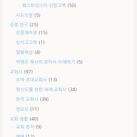
웨스트민스터 신앙고백
(50)
사도신경
(5)
성경 연구
(25)
성경해석론
(15)
성서고고학
(1)
말씀묵상
(4)
박병은 목사의 로마서 이해하기
(5)
교회사
(97)
요약 초대교회사
(13)
평신도를 위한 세계 교회사
(34)
한국 교회사
(39)
청교도
(11)
교회 생활
(40)
교회 정치
(9)
예배
(12)