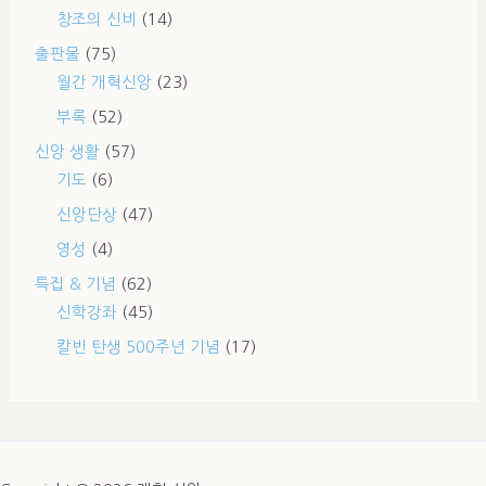
창조의 신비
(14)
출판물
(75)
월간 개혁신앙
(23)
부록
(52)
신앙 생활
(57)
기도
(6)
신앙단상
(47)
영성
(4)
특집 & 기념
(62)
신학강좌
(45)
칼빈 탄생 500주년 기념
(17)