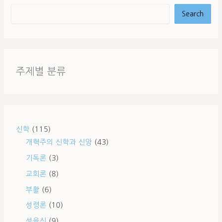
Search
주제별 분류
신학
(115)
개혁주의 신학과 신앙
(43)
기독론
(3)
교회론
(8)
부활
(6)
성령론
(10)
성육신
(9)